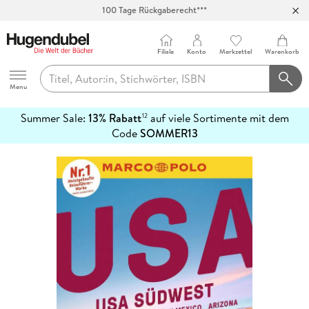
100 Tage Rückgaberecht***
Abholung in über 100 Filialen
Filiale
Konto
Merkzettel
Warenkorb
Hugendubel
Menu
Summer Sale:
13% Rabatt
auf viele Sortimente mit dem
12
mehr
Code
SOMMER13
erfahren