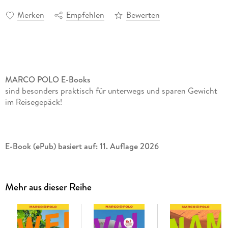
Merken
Empfehlen
Bewerten
MARCO POLO E-Books
sind besonders praktisch für unterwegs und sparen Gewicht
im Reisegepäck!
E-Book (ePub) basiert auf: 11. Auflage 2026
Mehr aus dieser Reihe
Mit dem
MARCO POLO Reiseführer
durch den
Südwesten der USA