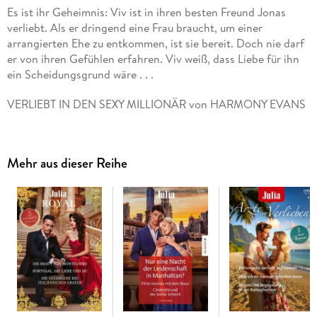
Es ist ihr Geheimnis: Viv ist in ihren besten Freund Jonas
verliebt. Als er dringend eine Frau braucht, um einer
arrangierten Ehe zu entkommen, ist sie bereit. Doch nie darf
er von ihren Gefühlen erfahren. Viv weiß, dass Liebe für ihn
ein Scheidungsgrund wäre . . .
VERLIEBT IN DEN SEXY MILLIONÄR von HARMONY EVANS
Sonya kehrt in ihre Heimatstadt zurück, um sich ein neues
Leben aufzubauen. Bei der Renovierung ihres Elternhauses
Mehr aus dieser Reihe
hilft ihr der smarte Selfmade-Millionär Trent Waterson. Doch
Trent gilt als Bad Boy. In so einen Mann will sich Sonya
bestimmt nicht verlieben!
VERLANGEN GEGEN ALLE VERNUNFT von REESE RYAN
Um sein falsches Rüpel-Image loszuwerden, würde Football-
Spieler Nate Johnston alles tun. Aber muss sein Agent
ausgerechnet PR-Spezialistin Kendra für ihn engagieren? Die
Frau, die einst seinen Heiratsantrag abgelehnt hat - und ihn