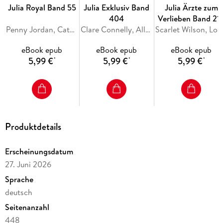
trotz allem immer noch magisch anzieht . . .
Julia Royal Band 55
Julia Exklusiv Band
Julia Ärzte zum
404
Verlieben Band 21
Penny Jordan, Catherine George, Sara Craven
Clare Connelly, Ally Blake, Maya Blake
Scarlet Wils
eBook epub
eBook epub
eBook epub
5,99 €
5,99 €
5,99 €
*
*
*
Produktdetails
Erscheinungsdatum
27. Juni 2026
Sprache
deutsch
Seitenanzahl
448