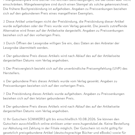
einschränken. Mängelexemplare sind durch einen Stempel als solche gekennzeichnet.
Die frühere Buchpreisbindung ist aufgehoben. Angaben zu Preissenkungen beziehen
sich auf den gebundenen Preis eines mangelfreien Exemplars.
Diese Artikel unterliegen nicht der Preisbindung, die Preisbindung dieser Artikel
2
wurde aufgehoben oder der Preis wurde vom Verlag gesenkt. Die jeweils zutreffende
Alternative wird Ihnen auf der Artikelseite dargestellt. Angaben zu Preissenkungen
beziehen sich auf den vorherigen Preis.
Durch Öffnen der Leseprobe willigen Sie ein, dass Daten an den Anbieter der
3
Leseprobe übermittelt werden.
Der gebundene Preis dieses Artikels wird nach Ablauf des auf der Artikelseite
4
dargestellten Datums vom Verlag angehoben.
Der Preisvergleich bezieht sich auf die unverbindliche Preisempfehlung (UVP) des
5
Herstellers.
Der gebundene Preis dieses Artikels wurde vom Verlag gesenkt. Angaben zu
6
Preissenkungen beziehen sich auf den vorherigen Preis.
Die Preisbindung dieses Artikels wurde aufgehoben. Angaben zu Preissenkungen
7
beziehen sich auf den letzten gebundenen Preis.
Der gebundene Preis dieses Artikels wird nach Ablauf des auf der Artikelseite
8
dargestellten Datums vom Verlag angehoben.
Ihr Gutschein SOMMER13 gilt bis einschließlich 10.08.2026. Sie können den
12
Gutschein ausschließlich online einlösen unter www.hugendubel.de. Keine Bestellung
zur Abholung mit Zahlung in der Filiale möglich. Der Gutschein ist nicht gültig für
gesetzlich preisgebundene Artikel (deutschsprachige Bücher und eBooks) sowie für