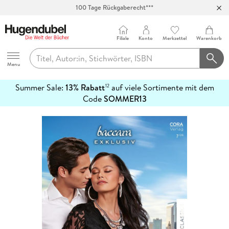
100 Tage Rückgaberecht***
Abholung in über 100 Filialen
Filiale
Konto
Merkzettel
Warenkorb
Hugendubel
Menu
Summer Sale:
13% Rabatt
auf viele Sortimente mit dem
12
mehr
Code
SOMMER13
erfahren