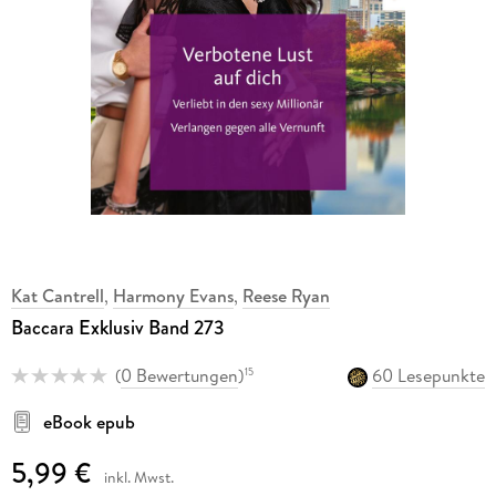
Kat Cantrell
,
Harmony Evans
,
Reese Ryan
Baccara Exklusiv Band 273
(
0 Bewertungen
)
60 Lesepunkte
15
eBook epub
5,99 €
inkl. Mwst.