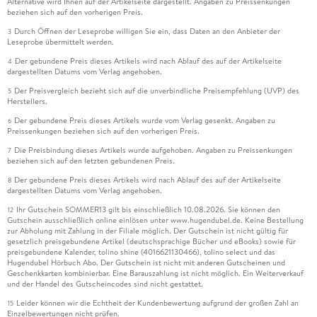
Alternative wird Ihnen auf der Artikelseite dargestellt. Angaben zu Preissenkungen
beziehen sich auf den vorherigen Preis.
Durch Öffnen der Leseprobe willigen Sie ein, dass Daten an den Anbieter der
3
Leseprobe übermittelt werden.
Der gebundene Preis dieses Artikels wird nach Ablauf des auf der Artikelseite
4
dargestellten Datums vom Verlag angehoben.
Der Preisvergleich bezieht sich auf die unverbindliche Preisempfehlung (UVP) des
5
Herstellers.
Der gebundene Preis dieses Artikels wurde vom Verlag gesenkt. Angaben zu
6
Preissenkungen beziehen sich auf den vorherigen Preis.
Die Preisbindung dieses Artikels wurde aufgehoben. Angaben zu Preissenkungen
7
beziehen sich auf den letzten gebundenen Preis.
Der gebundene Preis dieses Artikels wird nach Ablauf des auf der Artikelseite
8
dargestellten Datums vom Verlag angehoben.
Ihr Gutschein SOMMER13 gilt bis einschließlich 10.08.2026. Sie können den
12
Gutschein ausschließlich online einlösen unter www.hugendubel.de. Keine Bestellung
zur Abholung mit Zahlung in der Filiale möglich. Der Gutschein ist nicht gültig für
gesetzlich preisgebundene Artikel (deutschsprachige Bücher und eBooks) sowie für
preisgebundene Kalender, tolino shine (4016621130466), tolino select und das
Hugendubel Hörbuch Abo. Der Gutschein ist nicht mit anderen Gutscheinen und
Geschenkkarten kombinierbar. Eine Barauszahlung ist nicht möglich. Ein Weiterverkauf
und der Handel des Gutscheincodes sind nicht gestattet.
Leider können wir die Echtheit der Kundenbewertung aufgrund der großen Zahl an
15
Einzelbewertungen nicht prüfen.