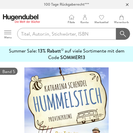
100 Tage Rückgaberecht***
Abholung in über 100 Filialen
Filiale
Konto
Merkzettel
Warenkorb
Hugendubel
Menu
Summer Sale:
13% Rabatt
auf viele Sortimente mit dem
12
mehr
Code
SOMMER13
erfahren
Band 5