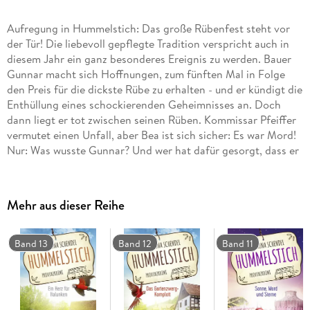
Aufregung in Hummelstich: Das große Rübenfest steht vor
der Tür! Die liebevoll gepflegte Tradition verspricht auch in
diesem Jahr ein ganz besonderes Ereignis zu werden. Bauer
Gunnar macht sich Hoffnungen, zum fünften Mal in Folge
den Preis für die dickste Rübe zu erhalten - und er kündigt die
Enthüllung eines schockierenden Geheimnisses an. Doch
dann liegt er tot zwischen seinen Rüben. Kommissar Pfeiffer
vermutet einen Unfall, aber Bea ist sich sicher: Es war Mord!
Nur: Was wusste Gunnar? Und wer hat dafür gesorgt, dass er
sein Wissen mit ins Grab nimmt? Gemeinsam mit ihren
Freunden nimmt Bea die Ermittlungen auf.
Mehr aus dieser Reihe
"Der Tote im Rübenfeld" ist der fünfte Roman der neuen
Regio-Krimi-Reihe "Hummelstich" von Katharina Schendel.
Band 13
Band 12
Band 11
Zur Serie: In Hummelstich scheint die Welt noch in Ordnung
zu sein: Die Dächer der niedlichen Fachwerkhäuser funkeln