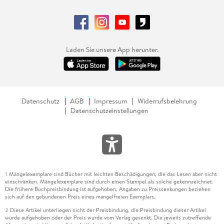
Laden Sie unsere App herunter.
Datenschutz
AGB
Impressum
Widerrufsbelehrung
Datenschutzeinstellungen
Mängelexemplare sind Bücher mit leichten Beschädigungen, die das Lesen aber nicht
1
einschränken. Mängelexemplare sind durch einen Stempel als solche gekennzeichnet.
Die frühere Buchpreisbindung ist aufgehoben. Angaben zu Preissenkungen beziehen
sich auf den gebundenen Preis eines mangelfreien Exemplars.
Diese Artikel unterliegen nicht der Preisbindung, die Preisbindung dieser Artikel
2
wurde aufgehoben oder der Preis wurde vom Verlag gesenkt. Die jeweils zutreffende