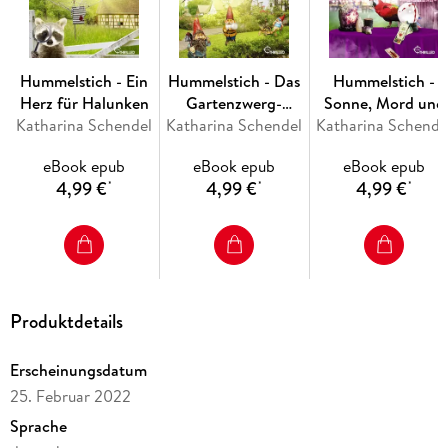
und glitzern unter strahlend blauem Himmel und die
Bewohner gehen emsig ihrem Tagewerk nach. Aber der
schöne Schein trügt - denn hinter der Bilderbuchfassade tun
sich mörderische Abgründe auf . . . Aber zum Glück ist die
Hummelstich - Ein
Hummelstich - Das
Hummelstich -
energische Hobbydetektivin Bea von Maarstein vor Ort!
Herz für Halunken
Gartenzwerg-
Sonne, Mord und
Zusammen mit ihrem persönlichkeitsgestörten Papagei Dr.
Katharina Schendel
Katharina Schendel
Komplott
Katharina Schende
Sterne
Jekyll und dem Dorfpolizisten Sven Grüneis löst sie jeden
noch so verzwickten Fall.
eBook epub
eBook epub
eBook epub
4,99 €
4,99 €
4,99 €
*
*
*
eBooks von beTHRILLED - mörderisch gute Unterhaltung!
Produktdetails
Erscheinungsdatum
25. Februar 2022
Sprache