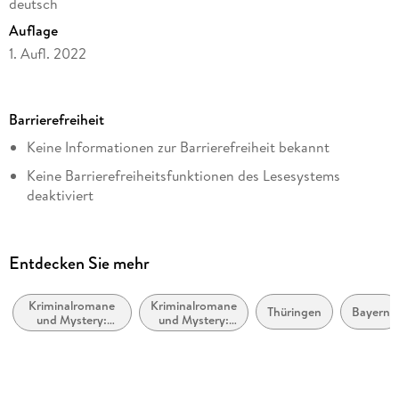
deutsch
Auflage
1. Aufl. 2022
Seitenanzahl
148
Barrierefreiheit
Altersempfehlung
Keine Informationen zur Barrierefreiheit bekannt
ab 16 Jahre
Keine Barrierefreiheitsfunktionen des Lesesystems
Reihe
deaktiviert
Hobbydetektivin Bea von Maarstein / Hummelstich, 5
Navigierbares Inhaltsverzeichnis
Autor/Autorin
Logische Lesereihenfolge eingehalten
Katharina Schendel
Entdecken Sie mehr
Inhalt auch ohne Farbwahrnehmung verständlich
Verlag/Hersteller
dargestellt
beTHRILLED
Kriminalromane
Kriminalromane
Thüringen
Bayern
und Mystery:
und Mystery:
Alle Texte können angepasst werden
Originalsprache
Privatdetektiv /
weibliche
Amateurdetektive
Ermittler
deutsch
Kopierschutz