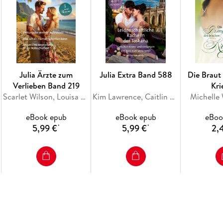
Julia Ärzte zum
Julia Extra Band 588
Die Braut 
Verlieben Band 219
Kri
Scarlet Wilson, Louisa Heaton, Jc Harroway
Kim Lawrence, Caitlin Crews, Mariah Ankenman, Jenni Fletcher
Michelle
eBook epub
eBook epub
eBoo
5,99 €
5,99 €
2,
*
*