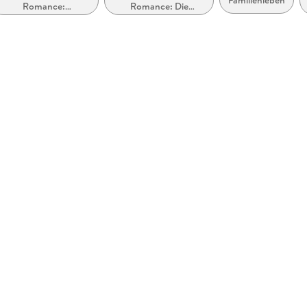
Romance:
Romance: Die
Wholesome
Reichen, Berühmten
und Mächtigen