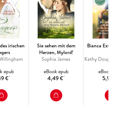
des irischen
Sie sehen mit dem
Bianca Extra Band 163
egers
Herzen, Mylord!
 Willingham
Sophia James
Kathy Douglass, Gina Wilkins, Stella Bagwell, Jules Bennett
k epub
eBook epub
eBook epub
49 €
4,49 €
5,99 €
*
*
*