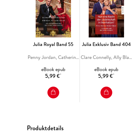
Julia Royal Band 55
Julia Exklusiv Band 404
Penny Jordan, Catherine George, Sara Craven
Clare Connelly, Ally Blake, Maya Blake
eBook epub
eBook epub
5,99 €
5,99 €
*
*
Produktdetails