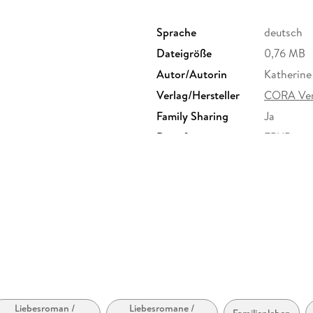
Sprache
deutsch
Dateigröße
0,76 MB
Autor/Autorin
Katherine
Verlag/Hersteller
CORA Ver
Family Sharing
Ja
Dateiformat
EPUB
Liebesroman /
Liebesromane /
Familienleben