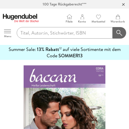
100 Tage Rückgaberecht***
Abholung in über 100 Filialen
Filiale
Konto
Merkzettel
Warenkorb
Hugendubel
Menu
Summer Sale:
13% Rabatt
auf viele Sortimente mit dem
12
mehr
Code
SOMMER13
erfahren