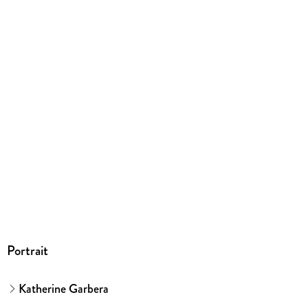
Dateiformat
EPUB
ISBN
9783751515764
Portrait
Katherine Garbera