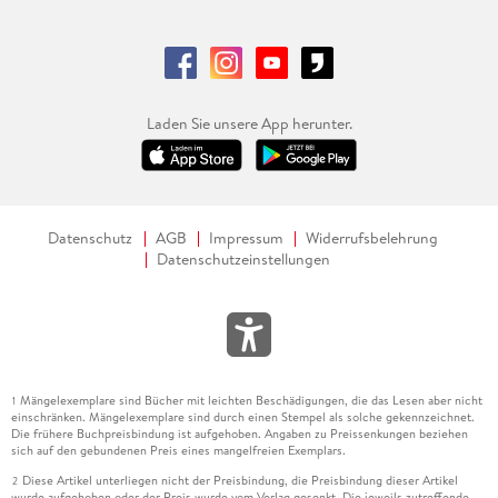
Laden Sie unsere App herunter.
Datenschutz
AGB
Impressum
Widerrufsbelehrung
Datenschutzeinstellungen
Mängelexemplare sind Bücher mit leichten Beschädigungen, die das Lesen aber nicht
1
einschränken. Mängelexemplare sind durch einen Stempel als solche gekennzeichnet.
Die frühere Buchpreisbindung ist aufgehoben. Angaben zu Preissenkungen beziehen
sich auf den gebundenen Preis eines mangelfreien Exemplars.
Diese Artikel unterliegen nicht der Preisbindung, die Preisbindung dieser Artikel
2
wurde aufgehoben oder der Preis wurde vom Verlag gesenkt. Die jeweils zutreffende