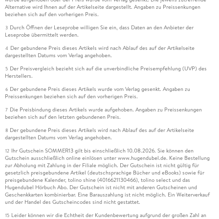
Alternative wird Ihnen auf der Artikelseite dargestellt. Angaben zu Preissenkungen
beziehen sich auf den vorherigen Preis.
Durch Öffnen der Leseprobe willigen Sie ein, dass Daten an den Anbieter der
3
Leseprobe übermittelt werden.
Der gebundene Preis dieses Artikels wird nach Ablauf des auf der Artikelseite
4
dargestellten Datums vom Verlag angehoben.
Der Preisvergleich bezieht sich auf die unverbindliche Preisempfehlung (UVP) des
5
Herstellers.
Der gebundene Preis dieses Artikels wurde vom Verlag gesenkt. Angaben zu
6
Preissenkungen beziehen sich auf den vorherigen Preis.
Die Preisbindung dieses Artikels wurde aufgehoben. Angaben zu Preissenkungen
7
beziehen sich auf den letzten gebundenen Preis.
Der gebundene Preis dieses Artikels wird nach Ablauf des auf der Artikelseite
8
dargestellten Datums vom Verlag angehoben.
Ihr Gutschein SOMMER13 gilt bis einschließlich 10.08.2026. Sie können den
12
Gutschein ausschließlich online einlösen unter www.hugendubel.de. Keine Bestellung
zur Abholung mit Zahlung in der Filiale möglich. Der Gutschein ist nicht gültig für
gesetzlich preisgebundene Artikel (deutschsprachige Bücher und eBooks) sowie für
preisgebundene Kalender, tolino shine (4016621130466), tolino select und das
Hugendubel Hörbuch Abo. Der Gutschein ist nicht mit anderen Gutscheinen und
Geschenkkarten kombinierbar. Eine Barauszahlung ist nicht möglich. Ein Weiterverkauf
und der Handel des Gutscheincodes sind nicht gestattet.
Leider können wir die Echtheit der Kundenbewertung aufgrund der großen Zahl an
15