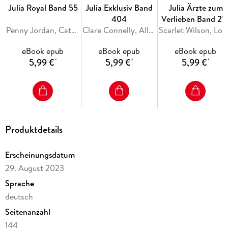
Julia Royal Band 55
Julia Exklusiv Band
Julia Ärzte zum
404
Verlieben Band 21
Penny Jordan, Catherine George, Sara Craven
Clare Connelly, Ally Blake, Maya Blake
Scarlet Wils
eBook epub
eBook epub
eBook epub
5,99 €
5,99 €
5,99 €
*
*
*
Produktdetails
Erscheinungsdatum
29. August 2023
Sprache
deutsch
Seitenanzahl
144