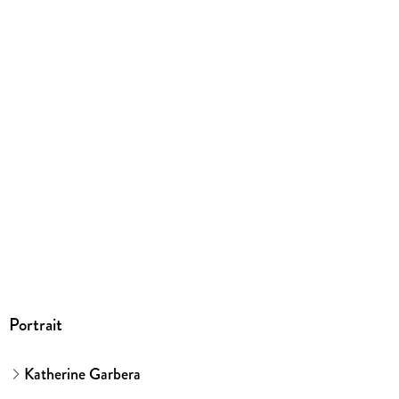
Dateiformat
EPUB
ISBN
9783751515702
Portrait
Katherine Garbera