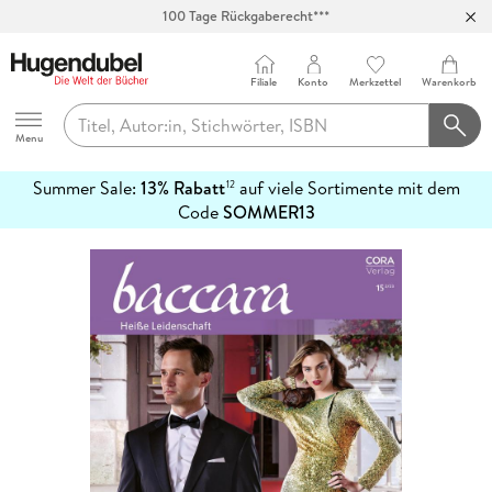
100 Tage Rückgaberecht***
Abholung in über 100 Filialen
Filiale
Konto
Merkzettel
Warenkorb
Hugendubel
Menu
Summer Sale:
13% Rabatt
auf viele Sortimente mit dem
12
mehr
Code
SOMMER13
erfahren