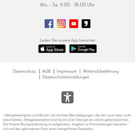
Mo. - Sa. 9.00 - 18.00 Uhr
Laden Sie unsere App herunter.
Datenschutz
AGB
Impressum
Widerrufsbelehrung
Datenschutzeinstellungen
Mängelexemplare sind Bücher mit leichten Beschädigungen, die das Lesen aber nicht
1
einschränken. Mängelexemplare sind durch einen Stempel als solche gekennzeichnet.
Die frühere Buchpreisbindung ist aufgehoben. Angaben zu Preissenkungen beziehen
sich auf den gebundenen Preis eines mangelfreien Exemplars.