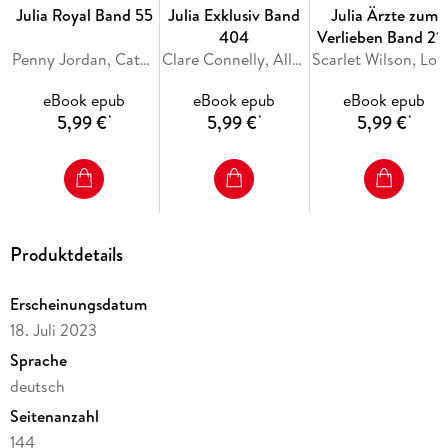
Julia Royal Band 55
Julia Exklusiv Band
Julia Ärzte zum
404
Verlieben Band 21
Penny Jordan, Catherine George, Sara Craven
Clare Connelly, Ally Blake, Maya Blake
Scarlet Wils
eBook epub
eBook epub
eBook epub
5,99 €
5,99 €
5,99 €
*
*
*
Produktdetails
Erscheinungsdatum
18. Juli 2023
Sprache
deutsch
Seitenanzahl
144