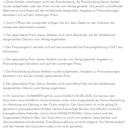
Diese Artikel unterliegen nicht der Preisbindung, die Preisbindung dieser Artikel
2
wurde aufgehoben oder der Preis wurde vom Verlag gesenkt. Die jeweils zutreffende
Alternative wird Ihnen auf der Artikelseite dargestellt. Angaben zu Preissenkungen
beziehen sich auf den vorherigen Preis.
Durch Öffnen der Leseprobe willigen Sie ein, dass Daten an den Anbieter der
3
Leseprobe übermittelt werden.
Der gebundene Preis dieses Artikels wird nach Ablauf des auf der Artikelseite
4
dargestellten Datums vom Verlag angehoben.
Der Preisvergleich bezieht sich auf die unverbindliche Preisempfehlung (UVP) des
5
Herstellers.
Der gebundene Preis dieses Artikels wurde vom Verlag gesenkt. Angaben zu
6
Preissenkungen beziehen sich auf den vorherigen Preis.
Die Preisbindung dieses Artikels wurde aufgehoben. Angaben zu Preissenkungen
7
beziehen sich auf den letzten gebundenen Preis.
Der gebundene Preis dieses Artikels wird nach Ablauf des auf der Artikelseite
8
dargestellten Datums vom Verlag angehoben.
Ihr Gutschein SOMMER13 gilt bis einschließlich 10.08.2026. Sie können den
12
Gutschein ausschließlich online einlösen unter www.hugendubel.de. Keine Bestellung
zur Abholung mit Zahlung in der Filiale möglich. Der Gutschein ist nicht gültig für
gesetzlich preisgebundene Artikel (deutschsprachige Bücher und eBooks) sowie für
preisgebundene Kalender, tolino shine (4016621130466), tolino select und das
Hugendubel Hörbuch Abo. Der Gutschein ist nicht mit anderen Gutscheinen und
Geschenkkarten kombinierbar. Eine Barauszahlung ist nicht möglich. Ein Weiterverkauf
und der Handel des Gutscheincodes sind nicht gestattet.