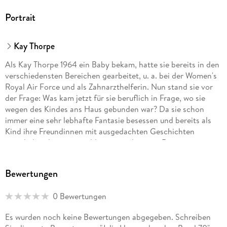
Portrait
Kay Thorpe
Als Kay Thorpe 1964 ein Baby bekam, hatte sie bereits in den
verschiedensten Bereichen gearbeitet, u. a. bei der Women's
Royal Air Force und als Zahnarzthelferin. Nun stand sie vor
der Frage: Was kam jetzt für sie beruflich in Frage, wo sie
wegen des Kindes ans Haus gebunden war? Da sie schon
immer eine sehr lebhafte Fantasie besessen und bereits als
Kind ihre Freundinnen mit ausgedachten Geschichten
unterhalten hatte, entschloss sie sich, einen Roman zu
schreiben. Sie betrieb Marktforschung, las viele Romances
und befragte Leserinnen in der Stadtbücherei, was ihnen in
Bewertungen
einem Liebesroman am wichtigsten sei. Dann machte sie sich
an die Arbeit, und zu ihrer Freude wurde gleich ihr erstes
0 Bewertungen
Manuskript, das sie 1968 beendete, von dem englischen
Verlag Mill & Boon gekauft.
Es wurden noch keine Bewertungen abgegeben. Schreiben