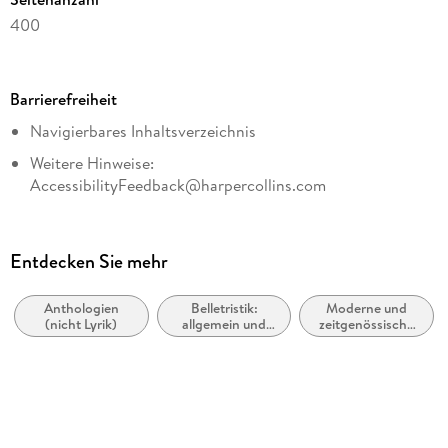
400
Dateigröße
0,92 MB
Barrierefreiheit
Reihe
Navigierbares Inhaltsverzeichnis
CORA Verlag
Weitere Hinweise:
Autor/Autorin
AccessibilityFeedback@harpercollins.com
Kay Thorpe, Lindsay Armstrong, Helen Bianchin
Übersetzung
Alexa Christ, Iris Pompesius
Entdecken Sie mehr
Verlag/Hersteller
CORA Verlag
Anthologien
Belletristik:
Moderne und
(nicht Lyrik)
allgemein und
zeitgenössische
Kopierschutz
literarisch, nicht
Liebesromane /
nach Genre
Romance
mit Wasserzeichen versehen
Family Sharing
Ja
Produktart