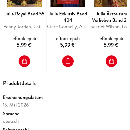
hintergangen fühlte. Jetzt hat sie kein Geld und ist
verschuldet. Ihr Ex-Mann verspricht Abhilfe - zu einem hohen
Julia Royal Band 55
Julia Exklusiv Band
Julia Ärzte zum
Preis: Er will die Ehe, und zwar nicht nur auf dem Papier . . .
404
Verlieben Band 21
Penny Jordan, Catherine George, Sara Craven
Clare Connelly, Ally Blake, Maya Blake
Scarlet Wils
eBook epub
eBook epub
eBook epub
5,99 €
5,99 €
5,99 €
*
*
*
Produktdetails
Erscheinungsdatum
16. Mai 2026
Sprache
deutsch
Seitenanzahl