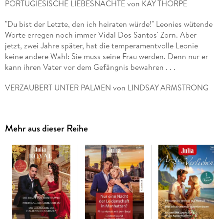
PORTUGIESISCHE LIEBESNÄCHTE von KAY THORPE
"Du bist der Letzte, den ich heiraten würde!" Leonies wütende
Worte erregen noch immer Vidal Dos Santos' Zorn. Aber
jetzt, zwei Jahre später, hat die temperamentvolle Leonie
keine andere Wahl: Sie muss seine Frau werden. Denn nur er
kann ihren Vater vor dem Gefängnis bewahren . . .
VERZAUBERT UNTER PALMEN von LINDSAY ARMSTRONG
Mit dem Traummann in der Südsee! Der australische
Unternehmer Max Goodwin verwöhnt die junge
Mehr aus dieser Reihe
Dolmetscherin Alexandra mit schier unvorstellbarem Luxus.
Bis sie eines Abends zufällig einem Gespräch lauscht, das nur
einen Schluss zulässt: Max ist nicht frei für die Liebe!
SO HEIRATET MAN EINEN MILLIARDÄR von HELEN
BIANCHIN
Nach nur drei Tagen ließ Kayla damals die Ehe mit dem
Milliardär Duardo Alvarez annullieren, da sie sich