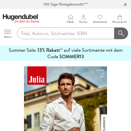
100 Tage Rückgaberecht***
Abholung in über 100 Filialen
Filiale
Konto
Merkzettel
Warenkorb
Hugendubel
Menu
Summer Sale:
13% Rabatt
auf viele Sortimente mit dem
12
mehr
Code
SOMMER13
erfahren