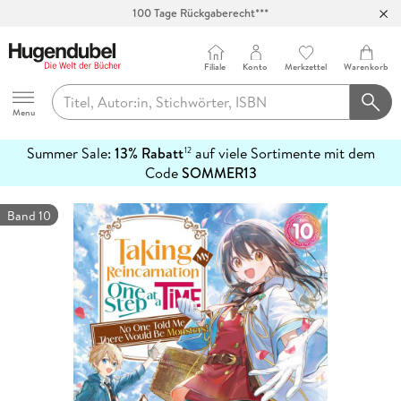
100 Tage Rückgaberecht***
Abholung in über 100 Filialen
Filiale
Konto
Merkzettel
Warenkorb
Hugendubel
Menu
Summer Sale:
13% Rabatt
auf viele Sortimente mit dem
12
mehr
Code
SOMMER13
erfahren
Band 10