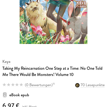
Kaya
Taking My Reincarnation One Step at a Time: No One Told
Me There Would Be Monsters! Volume 10
(
0 Bewertungen
)
70 Lesepunkte
15
eBook epub
6,97 €
inkl. Mwst.