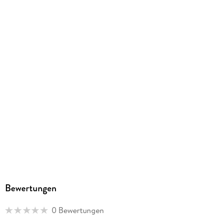
Kopierschutz
mit Adobe-DRM-Kopierschutz
Family Sharing
Ja
Produktart
EBOOK
Dateiformat
EPUB
ISBN
9781718378360
Bewertungen
0 Bewertungen