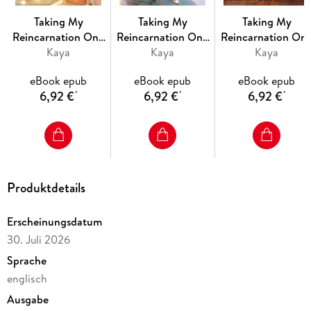
Taking My
Taking My
Taking My
Reincarnation One
Reincarnation One
Reincarnation On
Step at a Time: No
Kaya
Step at a Time: No
Kaya
Step at a Time: N
Kaya
One Told Me There
One Told Me There
One Told Me Ther
eBook epub
eBook epub
eBook epub
Would Be Monsters!
Would Be Monsters!
Would Be Monsters
6,92 €
6,92 €
6,92 €
*
*
*
Volume 7
Volume 8
Volume 5
Produktdetails
Erscheinungsdatum
30. Juli 2026
Sprache
englisch
Ausgabe