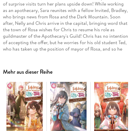
of surprise visits turn her plans upside down! While working
as an apothecary, Sara reunites with a fellow Invited, Bradley,
who brings news from Rosa and the Dark Mountain. Soon
after, Nelly and Chris arrive in the capital, bringing word that
the town of Rosa wishes for Chris to resume his role as
guildmaster of the Apothecary's Guild! Chris has no intention
of accepting the offer, but he worries for his old student Ted,
who has taken up the position of mayor of Rosa, and so he
begins his journey back to his old stomping grounds. Sara
decides she wants to go back to Rosa as well, with Allen and
Kuntz tagging along for the ride, but when she returns to
Mehr aus dieser Reihe
where it all began, she has a big problem to face!