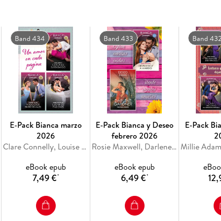
juventud. Y tampoco imaginó que ella caería e
trabajaría para él en la Toscana, o él volvería 
Band 434
Band 433
Band 43
Daba igual lo que hubiera hecho su padre, él e
que Leo quisiera. Pero lo que Leo no sabía era
Leo. No fue su elección. Y cuando se reuniero
desapareció. . .
Necesidad o deseo
E-Pack Bianca marzo
E-Pack Bianca y Deseo
E-Pack Bi
2026
febrero 2026
2
Clare Connelly, Louise Fuller, Kate Hewitt
Rosie Maxwell, Darlene Gardner
Dani Collins
eBook epub
eBook epub
eBoo
7,49 €
6,49 €
12,
*
*
Volvieron a verse por necesidad. . . Le pediría él 