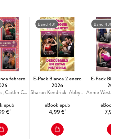
n desgracia y terminaría dependiendo de él. Amy
a enviar a prisión a su rencoroso padre.
2
Band 431
Band 430
ra todo lo que Amy tenía. Y por eso, haría todo lo
 que años atrás, Amy se vio obligada a abandonar a
n de nuevo, apareció el deseo que nunca
anca febrero
E-Pack Bianca 2 enero
E-Pack Bianca enero
026
2026
2026
Millie Adams, Caitlin Crews, Cathy Williams, Tara Pammi
Sharon Kendrick, Abby Green
Annie West, Louise Fuller, Lorraine Hall
k epub
eBook epub
eBook epub
99 €
4,99 €
7,99 €
*
*
*
que se quedara?