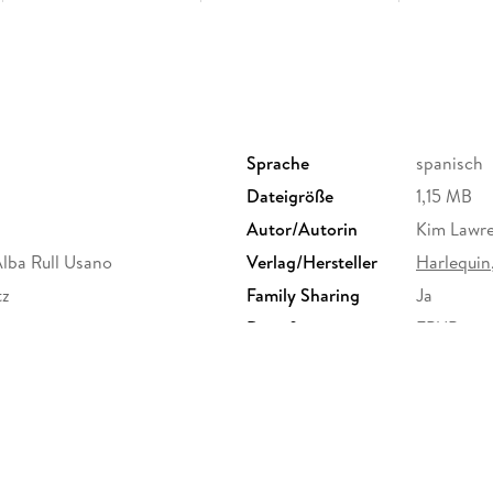
La heredera Carmel Davenport no había vuelt
tempestuoso matrimonio había acabado tan im
rebelde joven necesitaba empezar de cero. Para
pedirle que firmara el divorcio que años atrás l
Sprache
spanisch
Damian estaba dispuesto a acceder a la petició
Dateigröße
1,15 MB
de su abuela. Pero la estratagema solo sirvió 
Autor/Autorin
Kim Lawre
era mucho más de lo que aparentaba y que se d
prenderles fuego.
lba Rull Usano
Verlag/Hersteller
Harlequin,
tz
Family Sharing
Ja
Dateiformat
EPUB