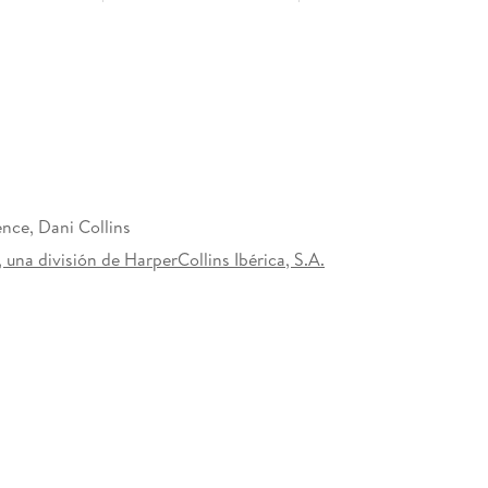
o a ver a Damian Kalymnios desde que su
pulsivamente como empezó. Tras recuperarse, la
 ello, tenía que enfrentarse a su marido griego y
e había negado. . .
n. . . si pactaban una tregua temporal por el bien
para que se diera cuenta de que su tentadora esposa
nce, Dani Collins
ebatiera entre firmar los documentos. . . o
 una división de HarperCollins Ibérica, S.A.