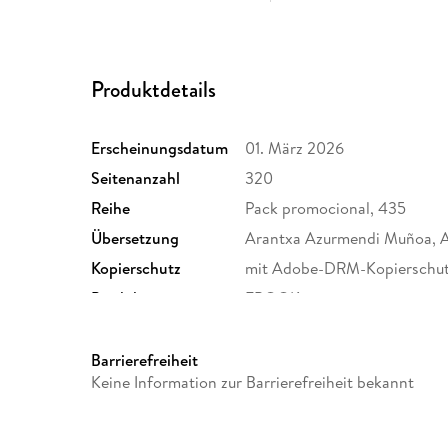
Produktdetails
Erscheinungsdatum
01. März 2026
Seitenanzahl
320
Reihe
Pack promocional, 435
Übersetzung
Arantxa Azurmendi Muñoa, A
Kopierschutz
mit Adobe-DRM-Kopierschu
Produktart
EBOOK
ISBN
9791370173920
Barrierefreiheit
Keine Information zur Barrierefreiheit bekannt