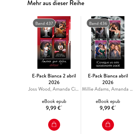
Mehr aus dieser Reihe
Band 437
Band 436
E-Pack Bianca 2 abril
E-Pack Bianca abril
2026
2026
Joss Wood, Amanda Cinelli, Abby Green, Tara Pammi
Millie Adams, Amanda Cinelli, Bella Mason, Julia James
eBook epub
eBook epub
9,99 €
9,99 €
*
*