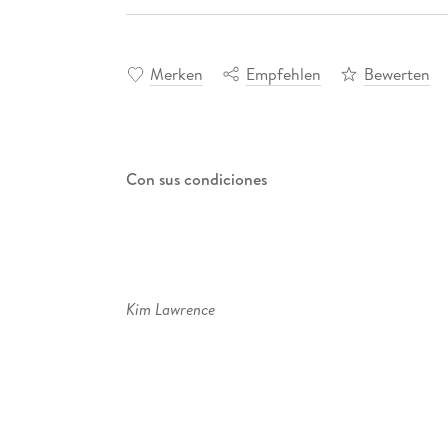
Merken
Empfehlen
Bewerten
Con sus condiciones
Kim Lawrence
Chantajearla. . . o seducirla?
Leo Romano nunca imaginó el éxito que alcanza