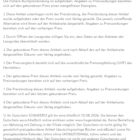
Die frühere Buchpreisbindung ist aufgehoben. Angaben zu Preissenkungen beziehen
sich auf den gebundenen Preis eines mangelfreien Exemplars.
Diese Artikel unterliegen nicht der Preisbindung, die Preisbindung dieser Artikel
2
wurde aufgehoben oder der Preis wurde vom Verlag gesenkt. Die jeweils zutreffende
Alternative wird Ihnen auf der Artikelseite dargestellt. Angaben zu Preissenkungen
beziehen sich auf den vorherigen Preis.
Durch Öffnen der Leseprobe willigen Sie ein, dass Daten an den Anbieter der
3
Leseprobe übermittelt werden.
Der gebundene Preis dieses Artikels wird nach Ablauf des auf der Artikelseite
4
dargestellten Datums vom Verlag angehoben.
Der Preisvergleich bezieht sich auf die unverbindliche Preisempfehlung (UVP) des
5
Herstellers.
Der gebundene Preis dieses Artikels wurde vom Verlag gesenkt. Angaben zu
6
Preissenkungen beziehen sich auf den vorherigen Preis.
Die Preisbindung dieses Artikels wurde aufgehoben. Angaben zu Preissenkungen
7
beziehen sich auf den letzten gebundenen Preis.
Der gebundene Preis dieses Artikels wird nach Ablauf des auf der Artikelseite
8
dargestellten Datums vom Verlag angehoben.
Ihr Gutschein SOMMER13 gilt bis einschließlich 10.08.2026. Sie können den
12
Gutschein ausschließlich online einlösen unter www.hugendubel.de. Keine Bestellung
zur Abholung mit Zahlung in der Filiale möglich. Der Gutschein ist nicht gültig für
gesetzlich preisgebundene Artikel (deutschsprachige Bücher und eBooks) sowie für
preisgebundene Kalender, tolino shine (4016621130466), tolino select und das
Hugendubel Hörbuch Abo. Der Gutschein ist nicht mit anderen Gutscheinen und