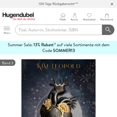
100 Tage Rückgaberecht***
Abholung in über 100 Filialen
Filiale
Konto
Merkzettel
Warenkorb
Hugendubel
Menu
Summer Sale:
13% Rabatt
auf viele Sortimente mit dem
12
mehr
Code
SOMMER13
erfahren
Band 3