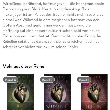
Mitreißend, berührend, hoffnungsvoll - die hochemotionale
Fortsetzung von Black Heart! Nach dem Angriff der
Hexenjäger ist am Palast der Träume nichts mehr so, wie es
einmal war. Während in dem magischen Internat von den
Opfern Abschied genommen werden muss, wird die
Hoffnung auf eine bessere Zukunft schon bald von neuen
Geheimnissen überschattet. Denn nicht nur der König der
Rebellen setzt alles daran, sein Ziel zu erreichen, auch Ivan
schreckt vor nichts zurück, um seinen Fehler
wiedergutzumachen . . . Ein mitreißender dritter Sammelband
der beliebten Urban-Fantasy-Reihe: hochemotionale
Momente, spannende Twists und zwei Brüder im Kampf
Mehr aus dieser Reihe
gegen das Schicksal.
Band 4
Band 2
Band 1