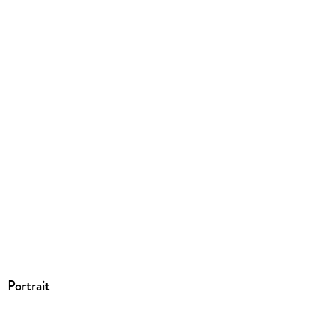
Dateiformat
EPUB
ISBN
9783757925598
Portrait