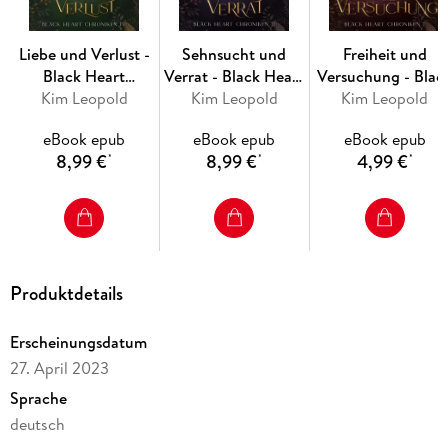
Liebe und Verlust -
Sehnsucht und
Freiheit und
Black Heart
Verrat - Black Heart
Versuchung - Blac
Chroniken 4
Kim Leopold
Kim Leopold
Chroniken 2
Heart Chroniken 
Kim Leopold
eBook epub
eBook epub
eBook epub
8,99 €
8,99 €
4,99 €
*
*
*
Produktdetails
Erscheinungsdatum
27. April 2023
Sprache
deutsch