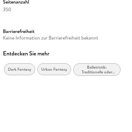
Seitenanzahl
350
Dateigröße
0,96 MB
Barrierefreiheit
Reihe
Keine Information zur Barrierefreiheit bekannt
Black Heart Chroniken, 3
Autor/Autorin
Entdecken Sie mehr
Kim Leopold
Belletristik:
Verlag/Hersteller
Dark Fantasy
Urban Fantasy
Traditionelle oder
via tolino media
kulturelle und wahre
Geschichten und
Kopierschutz
Nacherzählungen
ohne Kopierschutz
Family Sharing
Ja
Produktart
EBOOK