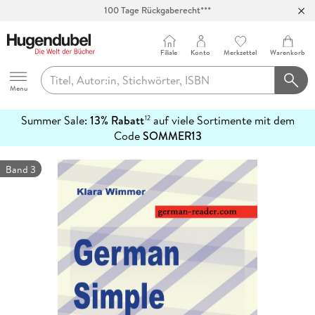
100 Tage Rückgaberecht***
Abholung in über 100 Filialen
Filiale
Konto
Merkzettel
Warenkorb
Hugendubel
Menu
Summer Sale:
13% Rabatt
auf viele Sortimente mit dem
12
mehr
Code
SOMMER13
erfahren
Band 3