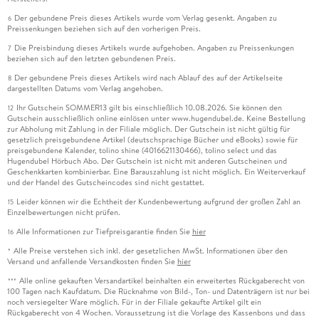
Der gebundene Preis dieses Artikels wurde vom Verlag gesenkt. Angaben zu
6
Preissenkungen beziehen sich auf den vorherigen Preis.
Die Preisbindung dieses Artikels wurde aufgehoben. Angaben zu Preissenkungen
7
beziehen sich auf den letzten gebundenen Preis.
Der gebundene Preis dieses Artikels wird nach Ablauf des auf der Artikelseite
8
dargestellten Datums vom Verlag angehoben.
Ihr Gutschein SOMMER13 gilt bis einschließlich 10.08.2026. Sie können den
12
Gutschein ausschließlich online einlösen unter www.hugendubel.de. Keine Bestellung
zur Abholung mit Zahlung in der Filiale möglich. Der Gutschein ist nicht gültig für
gesetzlich preisgebundene Artikel (deutschsprachige Bücher und eBooks) sowie für
preisgebundene Kalender, tolino shine (4016621130466), tolino select und das
Hugendubel Hörbuch Abo. Der Gutschein ist nicht mit anderen Gutscheinen und
Geschenkkarten kombinierbar. Eine Barauszahlung ist nicht möglich. Ein Weiterverkauf
und der Handel des Gutscheincodes sind nicht gestattet.
Leider können wir die Echtheit der Kundenbewertung aufgrund der großen Zahl an
15
Einzelbewertungen nicht prüfen.
Alle Informationen zur Tiefpreisgarantie finden Sie
hier
16
Alle Preise verstehen sich inkl. der gesetzlichen MwSt. Informationen über den
*
Versand und anfallende Versandkosten finden Sie
hier
Alle online gekauften Versandartikel beinhalten ein erweitertes Rückgaberecht von
***
100 Tagen nach Kaufdatum. Die Rücknahme von Bild-, Ton- und Datenträgern ist nur bei
noch versiegelter Ware möglich. Für in der Filiale gekaufte Artikel gilt ein
Rückgaberecht von 4 Wochen. Voraussetzung ist die Vorlage des Kassenbons und dass