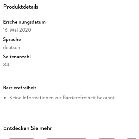
Produktdetails
Erscheinungsdatum
16. Mai 2020
Sprache
deutsch
Seitenanzahl
84
Dateigröße
0,07 MB
Barrierefreiheit
Altersempfehlung
Keine Informationen zur Barrierefreiheit bekannt
ab 06 Jahre
Reihe
German Reader, 3
Autor/Autorin
Entdecken Sie mehr
Klara Wimmer