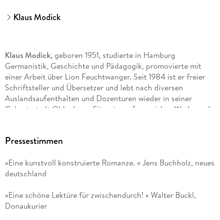
Klaus Modick
Klaus Modick,
geboren 1951, studierte in Hamburg
Germanistik, Geschichte und Pädagogik, promovierte mit
einer Arbeit über Lion Feuchtwanger. Seit 1984 ist er freier
Schriftsteller und Übersetzer und lebt nach diversen
Auslandsaufenthalten und Dozenturen wieder in seiner
Geburtsstadt Oldenburg. Für sein umfangreiches Werk wurde
er mit zahlreichen Preisen ausgezeichnet, u. a. mit dem
Nicolas-Born-Preis, dem Bettina-von-Arnim-Preis, dem
Pressestimmen
Rheingau Literatur Preis und zuletzt dem Hannelore-Greve-
Preis. Zudem war er Stipendiat der Villa Massimo sowie der
»Eine kunstvoll konstruierte Romanze. « Jens Buchholz, neues
Villa Aurora. Zu seinen erfolgreichsten Romanen zählen »Der
deutschland
kretische Gast« (2003), »Sunset« (2011), »Konzert ohne
Dichter« (2015) und »Keyserlings Geheimnis« (2018). Zuletzt
»Eine schöne Lektüre für zwischendurch! « Walter Buckl,
erschien »Leonard Cohen« (2020) und der Roman
Donaukurier
»Fahrtwind« (2021) sowie (mit Bernd Eilert) »Nachlese.
Hundert Bücher - Ein Jahrhundert« (2024).