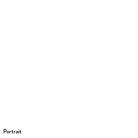
EPUB
Entspricht der Vorgabe WCAG Level AAA
ISBN
9783462320633
Portrait