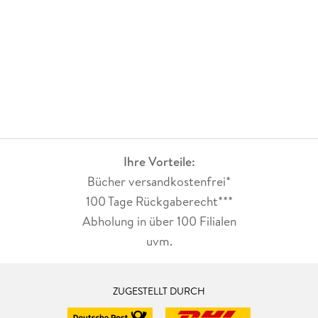
Der Roman ist mit etwa 100 Seiten kein Großereignis, doch
diese 100 Seiten wissen eine komplette Geschichte zu
erzählen, komprimiert, fast so schön und eingängig wie ein
Liedtext.
Fast so schön wie Leonard Cohens "Suzanne".
Mein Fazit:
Ein leckeres Häppchen Literatur
Ihre Vorteile:
Bücher versandkostenfrei*
100 Tage Rückgaberecht***
Abholung in über 100 Filialen
uvm.
ZUGESTELLT DURCH