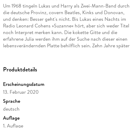
Um 1968 tingeln Lukas und Harry als Zwei-Mann-Band durch
die deutsche Provinz, covern Beatles, Kinks und Donovan,
und denken: Besser geht's nicht. Bis Lukas eines Nachts im
Radio Leonard Cohens »Suzanne« hört, aber sich weder Titel
noch Interpret merken kann. Die kokette Gitte und die
erfahrene Julia werden ihm auf der Suche nach dieser einen
lebensverändernden Platte behilflich sein. Zehn Jahre später
macht Lukas sich auf nach Nirgendwo, nur mit Cohens
Gedichten im Gepäck. Er landet auf einer griechischen Insel
und trifft dort die mysteriöse Dänin Meret. Doch am Ende
Produktdetails
bleiben weder Gitte, Julia noch Meret, am Ende bleibt
Leonard Cohen. Für immer.
Erscheinungsdatum
13. Februar 2020
Sprache
deutsch
Auflage
1. Auflage
Seitenanzahl