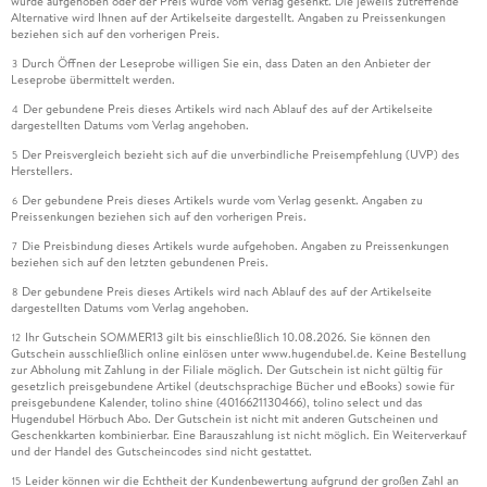
wurde aufgehoben oder der Preis wurde vom Verlag gesenkt. Die jeweils zutreffende
Alternative wird Ihnen auf der Artikelseite dargestellt. Angaben zu Preissenkungen
beziehen sich auf den vorherigen Preis.
Durch Öffnen der Leseprobe willigen Sie ein, dass Daten an den Anbieter der
3
Leseprobe übermittelt werden.
Der gebundene Preis dieses Artikels wird nach Ablauf des auf der Artikelseite
4
dargestellten Datums vom Verlag angehoben.
Der Preisvergleich bezieht sich auf die unverbindliche Preisempfehlung (UVP) des
5
Herstellers.
Der gebundene Preis dieses Artikels wurde vom Verlag gesenkt. Angaben zu
6
Preissenkungen beziehen sich auf den vorherigen Preis.
Die Preisbindung dieses Artikels wurde aufgehoben. Angaben zu Preissenkungen
7
beziehen sich auf den letzten gebundenen Preis.
Der gebundene Preis dieses Artikels wird nach Ablauf des auf der Artikelseite
8
dargestellten Datums vom Verlag angehoben.
Ihr Gutschein SOMMER13 gilt bis einschließlich 10.08.2026. Sie können den
12
Gutschein ausschließlich online einlösen unter www.hugendubel.de. Keine Bestellung
zur Abholung mit Zahlung in der Filiale möglich. Der Gutschein ist nicht gültig für
gesetzlich preisgebundene Artikel (deutschsprachige Bücher und eBooks) sowie für
preisgebundene Kalender, tolino shine (4016621130466), tolino select und das
Hugendubel Hörbuch Abo. Der Gutschein ist nicht mit anderen Gutscheinen und
Geschenkkarten kombinierbar. Eine Barauszahlung ist nicht möglich. Ein Weiterverkauf
und der Handel des Gutscheincodes sind nicht gestattet.
Leider können wir die Echtheit der Kundenbewertung aufgrund der großen Zahl an
15