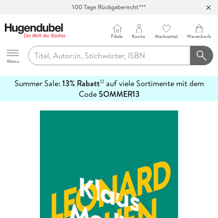
100 Tage Rückgaberecht***
Abholung in über 100 Filialen
Filiale
Konto
Merkzettel
Warenkorb
Hugendubel
Menu
Summer Sale:
13% Rabatt
auf viele Sortimente mit dem
12
mehr
Code
SOMMER13
erfahren