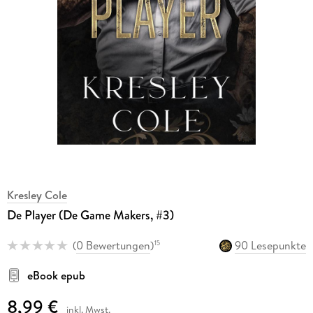
Kresley Cole
De Player (De Game Makers, #3)
(
0 Bewertungen
)
90 Lesepunkte
15
eBook epub
8,99 €
inkl. Mwst.