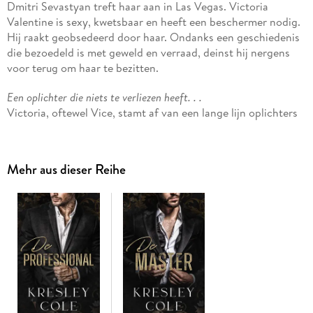
Dmitri Sevastyan treft haar aan in Las Vegas. Victoria
Valentine is sexy, kwetsbaar en heeft een beschermer nodig.
Hij raakt geobsedeerd door haar. Ondanks een geschiedenis
die bezoedeld is met geweld en verraad, deinst hij nergens
voor terug om haar te bezitten.
Een oplichter die niets te verliezen heeft. . .
Victoria, oftewel Vice, stamt af van een lange lijn oplichters
en heeft de score van haar leven nodig om haar geliefden
veilig te houden. Ze zet haar zinnen op de aantrekkelijke en
rijke Dmitri Sevastyan. Zelfs als de onweerstaanbare Rus met
Mehr aus dieser Reihe
haar lichaam en geest speelt, verleidt hij haar hart.
Liefde is de ultieme troef. . .
Wanneer Vice en haar partners Dmitri overhalen tot een
overhaast huwelijk in Vegas, weigert hij zichzelf te
beschermen met huwelijkse voorwaarden en vertrouwt hij
haar met alles wat hij heeft. Maar kan zij hem wel
vertrouwen?