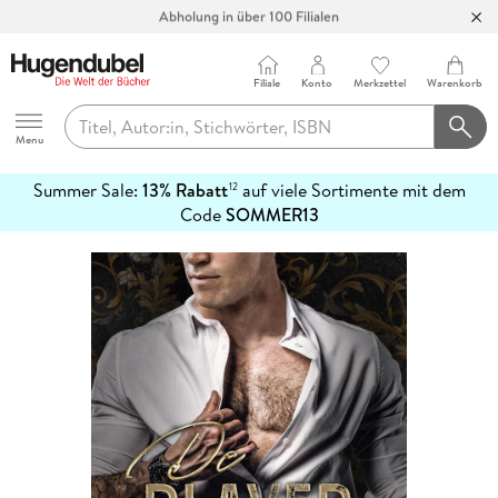
Abholung in über 100 Filialen
Filiale
Konto
Merkzettel
Warenkorb
Hugendubel
Menu
Summer Sale:
13% Rabatt
auf viele Sortimente mit dem
12
mehr
Code
SOMMER13
erfahren