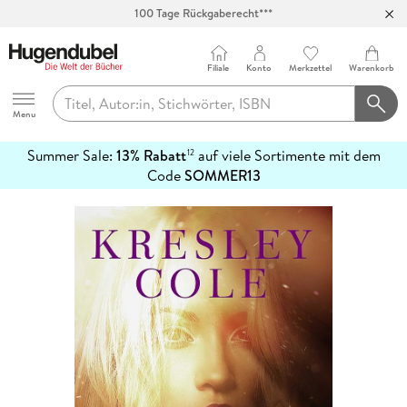
100 Tage Rückgaberecht***
Abholung in über 100 Filialen
Filiale
Konto
Merkzettel
Warenkorb
Hugendubel
Menu
Summer Sale:
13% Rabatt
auf viele Sortimente mit dem
12
mehr
Code
SOMMER13
erfahren