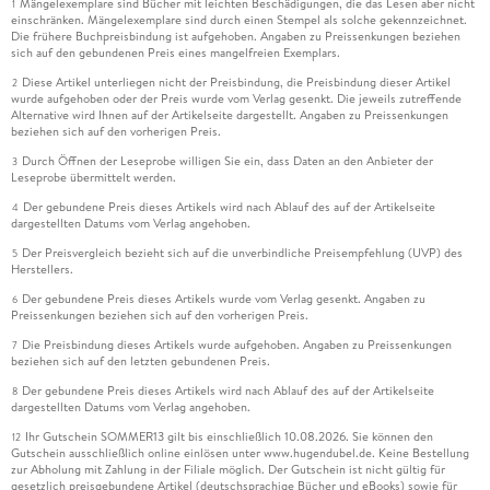
Mängelexemplare sind Bücher mit leichten Beschädigungen, die das Lesen aber nicht
1
einschränken. Mängelexemplare sind durch einen Stempel als solche gekennzeichnet.
Die frühere Buchpreisbindung ist aufgehoben. Angaben zu Preissenkungen beziehen
sich auf den gebundenen Preis eines mangelfreien Exemplars.
Diese Artikel unterliegen nicht der Preisbindung, die Preisbindung dieser Artikel
2
wurde aufgehoben oder der Preis wurde vom Verlag gesenkt. Die jeweils zutreffende
Alternative wird Ihnen auf der Artikelseite dargestellt. Angaben zu Preissenkungen
beziehen sich auf den vorherigen Preis.
Durch Öffnen der Leseprobe willigen Sie ein, dass Daten an den Anbieter der
3
Leseprobe übermittelt werden.
Der gebundene Preis dieses Artikels wird nach Ablauf des auf der Artikelseite
4
dargestellten Datums vom Verlag angehoben.
Der Preisvergleich bezieht sich auf die unverbindliche Preisempfehlung (UVP) des
5
Herstellers.
Der gebundene Preis dieses Artikels wurde vom Verlag gesenkt. Angaben zu
6
Preissenkungen beziehen sich auf den vorherigen Preis.
Die Preisbindung dieses Artikels wurde aufgehoben. Angaben zu Preissenkungen
7
beziehen sich auf den letzten gebundenen Preis.
Der gebundene Preis dieses Artikels wird nach Ablauf des auf der Artikelseite
8
dargestellten Datums vom Verlag angehoben.
Ihr Gutschein SOMMER13 gilt bis einschließlich 10.08.2026. Sie können den
12
Gutschein ausschließlich online einlösen unter www.hugendubel.de. Keine Bestellung
zur Abholung mit Zahlung in der Filiale möglich. Der Gutschein ist nicht gültig für
gesetzlich preisgebundene Artikel (deutschsprachige Bücher und eBooks) sowie für