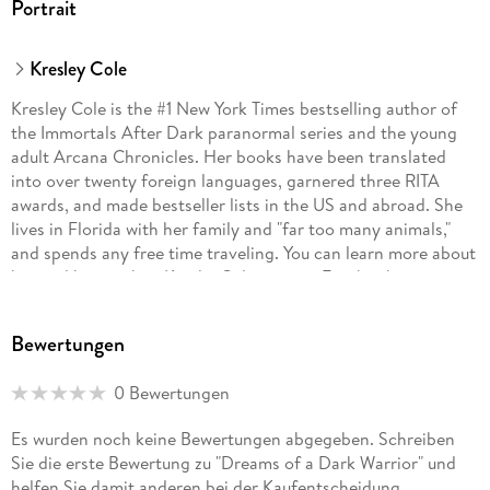
Portrait
Kresley Cole
Kresley Cole is the #1 New York Times bestselling author of
the Immortals After Dark paranormal series and the young
adult Arcana Chronicles. Her books have been translated
into over twenty foreign languages, garnered three RITA
awards, and made bestseller lists in the US and abroad. She
lives in Florida with her family and "far too many animals,"
and spends any free time traveling. You can learn more about
her and her work at KresleyCole. com or Facebook.
com/KresleyCole.
Bewertungen
0 Bewertungen
Es wurden noch keine Bewertungen abgegeben. Schreiben
Sie die erste Bewertung zu "Dreams of a Dark Warrior" und
helfen Sie damit anderen bei der Kaufentscheidung.