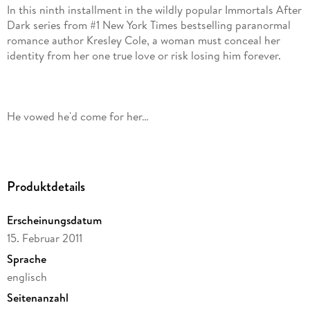
In this ninth installment in the wildly popular Immortals After
Dark series from #1 New York Times bestselling paranormal
romance author Kresley Cole, a woman must conceal her
Murdered before he could wed Regin the Radiant, warlord
Produktdetails
Aidan the Fierce seeks his beloved through eternity, reborn
again and again into new identities, yet with no memory of
Erscheinungsdatum
15. Februar 2011
Sprache
englisch
Seitenanzahl