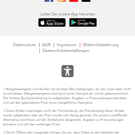
Laden Sie unsere App herunter.
Datenschutz
AGB
Impressum
Widerrufsbelehrung
Datenschutzeinstellungen
Mängelexemplare sind Bücher mit leichten Beschädigungen, die das Lesen aber nicht
1
einschränken. Mängelexemplare sind durch einen Stempel als solche gekennzeichnet.
Die frühere Buchpreisbindung ist aufgehoben. Angaben zu Preissenkungen beziehen
sich auf den gebundenen Preis eines mangelfreien Exemplars.
Diese Artikel unterliegen nicht der Preisbindung, die Preisbindung dieser Artikel
2
wurde aufgehoben oder der Preis wurde vom Verlag gesenkt. Die jeweils zutreffende
Alternative wird Ihnen auf der Artikelseite dargestellt. Angaben zu Preissenkungen
beziehen sich auf den vorherigen Preis.
Durch Öffnen der Leseprobe willigen Sie ein, dass Daten an den Anbieter der
3