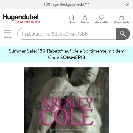
100 Tage Rückgaberecht***
Abholung in über 100 Filialen
Filiale
Konto
Merkzettel
Warenkorb
Hugendubel
Menu
Summer Sale:
13% Rabatt
auf viele Sortimente mit dem
12
mehr
Code
SOMMER13
erfahren