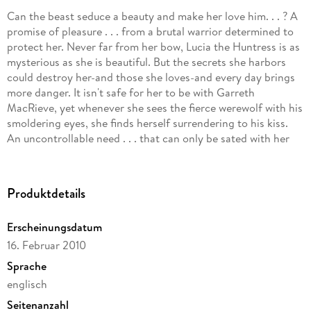
Can the beast seduce a beauty and make her love him. . . ? A
promise of pleasure . . . from a brutal warrior determined to
protect her. Never far from her bow, Lucia the Huntress is as
mysterious as she is beautiful. But the secrets she harbors
could destroy her-and those she loves-and every day brings
more danger. It isn't safe for her to be with Garreth
MacRieve, yet whenever she sees the fierce werewolf with his
smoldering eyes, she finds herself surrendering to his kiss.
An uncontrollable need . . . that can only be sated with her
touch. From the shadows, Garreth, prince of the Lykae, has
long watched over Lucia, the lovely little Valkyrie who
alternately maddens him and inflames his lust. He aches to
Produktdetails
claim the seductive creature as his own and keep her safe
from harm, but first he must convince her to accept him as
Erscheinungsdatum
her guardian. To do that he'll exploit Lucia's greatest
16. Februar 2010
weakness-her desire for him.
Sprache
englisch
Seitenanzahl