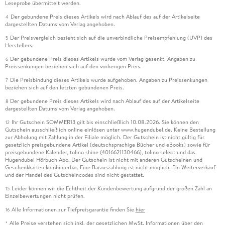
Leseprobe übermittelt werden.
Der gebundene Preis dieses Artikels wird nach Ablauf des auf der Artikelseite
4
dargestellten Datums vom Verlag angehoben.
Der Preisvergleich bezieht sich auf die unverbindliche Preisempfehlung (UVP) des
5
Herstellers.
Der gebundene Preis dieses Artikels wurde vom Verlag gesenkt. Angaben zu
6
Preissenkungen beziehen sich auf den vorherigen Preis.
Die Preisbindung dieses Artikels wurde aufgehoben. Angaben zu Preissenkungen
7
beziehen sich auf den letzten gebundenen Preis.
Der gebundene Preis dieses Artikels wird nach Ablauf des auf der Artikelseite
8
dargestellten Datums vom Verlag angehoben.
Ihr Gutschein SOMMER13 gilt bis einschließlich 10.08.2026. Sie können den
12
Gutschein ausschließlich online einlösen unter www.hugendubel.de. Keine Bestellung
zur Abholung mit Zahlung in der Filiale möglich. Der Gutschein ist nicht gültig für
gesetzlich preisgebundene Artikel (deutschsprachige Bücher und eBooks) sowie für
preisgebundene Kalender, tolino shine (4016621130466), tolino select und das
Hugendubel Hörbuch Abo. Der Gutschein ist nicht mit anderen Gutscheinen und
Geschenkkarten kombinierbar. Eine Barauszahlung ist nicht möglich. Ein Weiterverkauf
und der Handel des Gutscheincodes sind nicht gestattet.
Leider können wir die Echtheit der Kundenbewertung aufgrund der großen Zahl an
15
Einzelbewertungen nicht prüfen.
Alle Informationen zur Tiefpreisgarantie finden Sie
hier
16
Alle Preise verstehen sich inkl. der gesetzlichen MwSt. Informationen über den
*