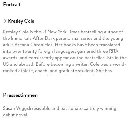
Portrait
Kresley Cole
Kresley Cole is the #1 New York Times bestselling author of
the Immortals After Dark paranormal series and the young
adult Arcana Chronicles. Her books have been translated
into over twenty foreign languages, garnered three RITA
awards, and consistently appear on the bestseller lists in the
US and abroad. Before becoming a writer, Cole was a world-
ranked athlete, coach, and graduate student. She has
traveled over much of the world and draws from those
experiences to create her memorable characters and
settings. She lives in Florida with her family and "far too
Pressestimmen
many animals," and spends any free time traveling. You can
learn more about her and her work at KresleyCole. com or
Susan WiggsIrresistible and passionate...a truly winning
Facebook. com/KresleyCole.
debut novel.