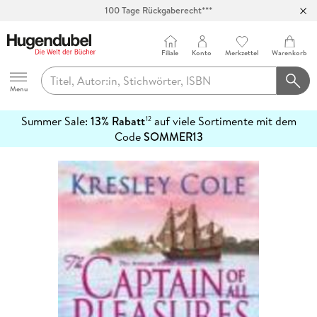
100 Tage Rückgaberecht***
Abholung in über 100 Filialen
Filiale
Konto
Merkzettel
Warenkorb
Hugendubel
Menu
Summer Sale:
13% Rabatt
auf viele Sortimente mit dem
12
mehr
Code
SOMMER13
erfahren