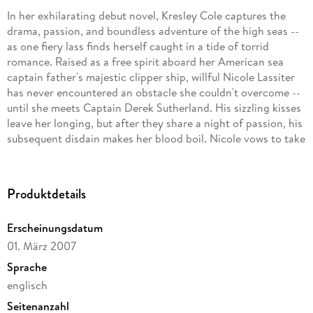
In her exhilarating debut novel, Kresley Cole captures the
drama, passion, and boundless adventure of the high seas --
as one fiery lass finds herself caught in a tide of torrid
romance. Raised as a free spirit aboard her American sea
captain father's majestic clipper ship, willful Nicole Lassiter
has never encountered an obstacle she couldn't overcome --
until she meets Captain Derek Sutherland. His sizzling kisses
leave her longing, but after they share a night of passion, his
subsequent disdain makes her blood boil. Nicole vows to take
her revenge -- by helping her father beat Sutherland in a
high-stakes competition: the Great Circle Race from England
to Australia. Nicole's scheme is thrown overboard after her
Produktdetails
father is wrongly imprisoned, yet she remains undaunted --
taking to the high seas with her father's ship. But a storm
Erscheinungsdatum
wrecks her plans, and she finds herself a virtual prisoner
01. März 2007
aboard Sutherland's vessel. And while her mind tells her she
should escape, her body urges her to surrender. . .
Sprache
englisch
Seitenanzahl