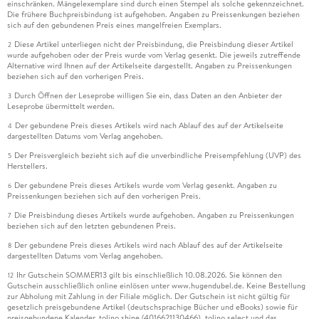
einschränken. Mängelexemplare sind durch einen Stempel als solche gekennzeichnet.
Die frühere Buchpreisbindung ist aufgehoben. Angaben zu Preissenkungen beziehen
sich auf den gebundenen Preis eines mangelfreien Exemplars.
Diese Artikel unterliegen nicht der Preisbindung, die Preisbindung dieser Artikel
2
wurde aufgehoben oder der Preis wurde vom Verlag gesenkt. Die jeweils zutreffende
Alternative wird Ihnen auf der Artikelseite dargestellt. Angaben zu Preissenkungen
beziehen sich auf den vorherigen Preis.
Durch Öffnen der Leseprobe willigen Sie ein, dass Daten an den Anbieter der
3
Leseprobe übermittelt werden.
Der gebundene Preis dieses Artikels wird nach Ablauf des auf der Artikelseite
4
dargestellten Datums vom Verlag angehoben.
Der Preisvergleich bezieht sich auf die unverbindliche Preisempfehlung (UVP) des
5
Herstellers.
Der gebundene Preis dieses Artikels wurde vom Verlag gesenkt. Angaben zu
6
Preissenkungen beziehen sich auf den vorherigen Preis.
Die Preisbindung dieses Artikels wurde aufgehoben. Angaben zu Preissenkungen
7
beziehen sich auf den letzten gebundenen Preis.
Der gebundene Preis dieses Artikels wird nach Ablauf des auf der Artikelseite
8
dargestellten Datums vom Verlag angehoben.
Ihr Gutschein SOMMER13 gilt bis einschließlich 10.08.2026. Sie können den
12
Gutschein ausschließlich online einlösen unter www.hugendubel.de. Keine Bestellung
zur Abholung mit Zahlung in der Filiale möglich. Der Gutschein ist nicht gültig für
gesetzlich preisgebundene Artikel (deutschsprachige Bücher und eBooks) sowie für
preisgebundene Kalender, tolino shine (4016621130466), tolino select und das