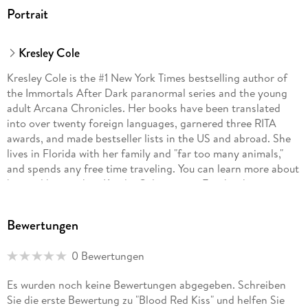
Portrait
Kresley Cole
Kresley Cole is the #1 New York Times bestselling author of
the Immortals After Dark paranormal series and the young
adult Arcana Chronicles. Her books have been translated
into over twenty foreign languages, garnered three RITA
awards, and made bestseller lists in the US and abroad. She
lives in Florida with her family and "far too many animals,"
and spends any free time traveling. You can learn more about
her and her work at KresleyCole. com or Facebook.
com/KresleyCole.
Bewertungen
Larissa Ione is the New York Times and USA TODAY
bestselling author of the Demonica and connected Lords of
0 Bewertungen
Deliverance series, as well as the MoonBound Clan Vampire
series and other contemporary novels. An Air Force veteran,
Es wurden noch keine Bewertungen abgegeben. Schreiben
she traded in her career in meteorology to pursue her
Sie die erste Bewertung zu "Blood Red Kiss" und helfen Sie
passion for writing. She lives in Wisconsin with her US Coast