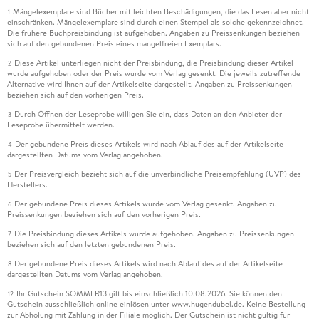
Mängelexemplare sind Bücher mit leichten Beschädigungen, die das Lesen aber nicht
1
einschränken. Mängelexemplare sind durch einen Stempel als solche gekennzeichnet.
Die frühere Buchpreisbindung ist aufgehoben. Angaben zu Preissenkungen beziehen
sich auf den gebundenen Preis eines mangelfreien Exemplars.
Diese Artikel unterliegen nicht der Preisbindung, die Preisbindung dieser Artikel
2
wurde aufgehoben oder der Preis wurde vom Verlag gesenkt. Die jeweils zutreffende
Alternative wird Ihnen auf der Artikelseite dargestellt. Angaben zu Preissenkungen
beziehen sich auf den vorherigen Preis.
Durch Öffnen der Leseprobe willigen Sie ein, dass Daten an den Anbieter der
3
Leseprobe übermittelt werden.
Der gebundene Preis dieses Artikels wird nach Ablauf des auf der Artikelseite
4
dargestellten Datums vom Verlag angehoben.
Der Preisvergleich bezieht sich auf die unverbindliche Preisempfehlung (UVP) des
5
Herstellers.
Der gebundene Preis dieses Artikels wurde vom Verlag gesenkt. Angaben zu
6
Preissenkungen beziehen sich auf den vorherigen Preis.
Die Preisbindung dieses Artikels wurde aufgehoben. Angaben zu Preissenkungen
7
beziehen sich auf den letzten gebundenen Preis.
Der gebundene Preis dieses Artikels wird nach Ablauf des auf der Artikelseite
8
dargestellten Datums vom Verlag angehoben.
Ihr Gutschein SOMMER13 gilt bis einschließlich 10.08.2026. Sie können den
12
Gutschein ausschließlich online einlösen unter www.hugendubel.de. Keine Bestellung
zur Abholung mit Zahlung in der Filiale möglich. Der Gutschein ist nicht gültig für