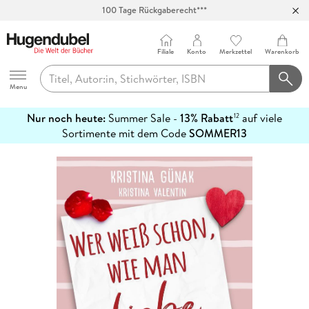
Abholung in über 100 Filialen
Filiale
Konto
Merkzettel
Warenkorb
Hugendubel
Menu
Nur noch heute:
Summer Sale -
13% Rabatt
auf viele
12
mehr
Sortimente mit dem Code
SOMMER13
erfahren