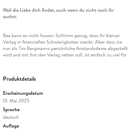
Weil die Liebe dich findet, auch wenn du nicht nach ihr
suchst.
Bea kann es nicht fassen: Schlimm genug, dass ihr kleiner
Verlag in finanziellen Schwierigkeiten steckt. Aber dass sie
nun als Tim Bergmanns persönliche Anstandsdame abgestellt
wird und mit ihm den Verlag retten soll, ist einfach zu viel für
die junge PR-Referentin. Denn der schwierige Bestsellerautor
lässt sich von nichts und niemandem etwas vorschreiben -
und ist genau die Sorte Mann, um die Bea sonst einen weiten
Produktdetails
Bogen macht. Doch während sie versucht, das Chaos von
Tim - und sich - abzuwenden, merkt sie bald, dass auch die
Erscheinungsdatum
Liebe absolut nichts von ihren Plänen hält . . .
01. Mai 2025
Sprache
'Lach- und Glücksgarantie! Wenn es jemand mit Sophie
deutsch
Kinsella und Co. aufnehmen kann, dann definitiv Kristina
Günak.'
Literaturmarkt
Auflage