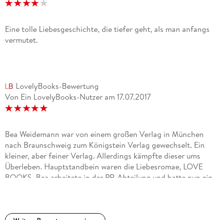
Eine tolle Liebesgeschichte, die tiefer geht, als man anfangs
vermutet.
LovelyBooks-Bewertung
Von Ein LovelyBooks-Nutzer
am
17.07.2017
Bea Weidemann war von einem großen Verlag in München
nach Braunschweig zum Königstein Verlag gewechselt. Ein
kleiner, aber feiner Verlag. Allerdings kämpfte dieser ums
Überleben. Hauptstandbein waren die Liebesromae, LOVE
BOOKS. Bea arbeitete in der PR-Abteilung und hatte nun ein
großes Problem, meint sie. Sie sollte sie um Tim Bergmann
kümmern. Dieser erfolgreiche Autor schrieb - keine
Liebesromane. Fantasy, Dystopie, nicht Beas Ding. Doch nun