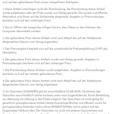
sich auf den gebundenen Preis eines mangelfreien Exemplars.
Diese Artikel unterliegen nicht der Preisbindung, die Preisbindung dieser Artikel
2
wurde aufgehoben oder der Preis wurde vom Verlag gesenkt. Die jeweils zutreffende
Alternative wird Ihnen auf der Artikelseite dargestellt. Angaben zu Preissenkungen
beziehen sich auf den vorherigen Preis.
Durch Öffnen der Leseprobe willigen Sie ein, dass Daten an den Anbieter der
3
Leseprobe übermittelt werden.
Der gebundene Preis dieses Artikels wird nach Ablauf des auf der Artikelseite
4
dargestellten Datums vom Verlag angehoben.
Der Preisvergleich bezieht sich auf die unverbindliche Preisempfehlung (UVP) des
5
Herstellers.
Der gebundene Preis dieses Artikels wurde vom Verlag gesenkt. Angaben zu
6
Preissenkungen beziehen sich auf den vorherigen Preis.
Die Preisbindung dieses Artikels wurde aufgehoben. Angaben zu Preissenkungen
7
beziehen sich auf den letzten gebundenen Preis.
Der gebundene Preis dieses Artikels wird nach Ablauf des auf der Artikelseite
8
dargestellten Datums vom Verlag angehoben.
Ihr Gutschein SOMMER13 gilt bis einschließlich 10.08.2026. Sie können den
12
Gutschein ausschließlich online einlösen unter www.hugendubel.de. Keine Bestellung
zur Abholung mit Zahlung in der Filiale möglich. Der Gutschein ist nicht gültig für
gesetzlich preisgebundene Artikel (deutschsprachige Bücher und eBooks) sowie für
preisgebundene Kalender, tolino shine (4016621130466), tolino select und das
Hugendubel Hörbuch Abo. Der Gutschein ist nicht mit anderen Gutscheinen und