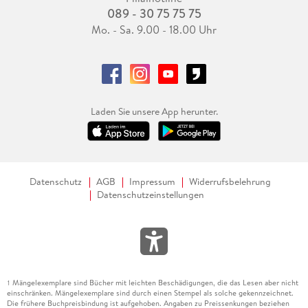
089 - 30 75 75 75
Mo. - Sa. 9.00 - 18.00 Uhr
Laden Sie unsere App herunter.
Datenschutz
AGB
Impressum
Widerrufsbelehrung
Datenschutzeinstellungen
Mängelexemplare sind Bücher mit leichten Beschädigungen, die das Lesen aber nicht
1
einschränken. Mängelexemplare sind durch einen Stempel als solche gekennzeichnet.
Die frühere Buchpreisbindung ist aufgehoben. Angaben zu Preissenkungen beziehen