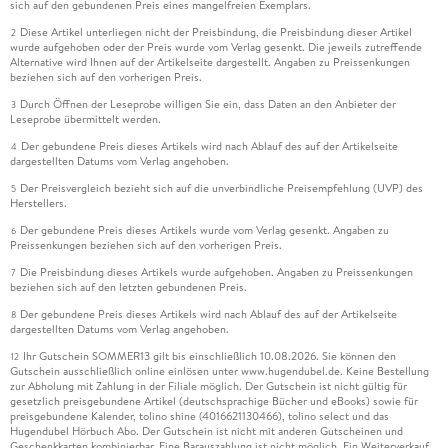
sich auf den gebundenen Preis eines mangelfreien Exemplars.
Diese Artikel unterliegen nicht der Preisbindung, die Preisbindung dieser Artikel
2
wurde aufgehoben oder der Preis wurde vom Verlag gesenkt. Die jeweils zutreffende
Alternative wird Ihnen auf der Artikelseite dargestellt. Angaben zu Preissenkungen
beziehen sich auf den vorherigen Preis.
Durch Öffnen der Leseprobe willigen Sie ein, dass Daten an den Anbieter der
3
Leseprobe übermittelt werden.
Der gebundene Preis dieses Artikels wird nach Ablauf des auf der Artikelseite
4
dargestellten Datums vom Verlag angehoben.
Der Preisvergleich bezieht sich auf die unverbindliche Preisempfehlung (UVP) des
5
Herstellers.
Der gebundene Preis dieses Artikels wurde vom Verlag gesenkt. Angaben zu
6
Preissenkungen beziehen sich auf den vorherigen Preis.
Die Preisbindung dieses Artikels wurde aufgehoben. Angaben zu Preissenkungen
7
beziehen sich auf den letzten gebundenen Preis.
Der gebundene Preis dieses Artikels wird nach Ablauf des auf der Artikelseite
8
dargestellten Datums vom Verlag angehoben.
Ihr Gutschein SOMMER13 gilt bis einschließlich 10.08.2026. Sie können den
12
Gutschein ausschließlich online einlösen unter www.hugendubel.de. Keine Bestellung
zur Abholung mit Zahlung in der Filiale möglich. Der Gutschein ist nicht gültig für
gesetzlich preisgebundene Artikel (deutschsprachige Bücher und eBooks) sowie für
preisgebundene Kalender, tolino shine (4016621130466), tolino select und das
Hugendubel Hörbuch Abo. Der Gutschein ist nicht mit anderen Gutscheinen und
Geschenkkarten kombinierbar. Eine Barauszahlung ist nicht möglich. Ein Weiterverkauf