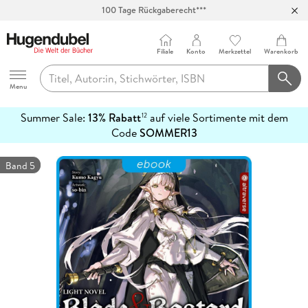
100 Tage Rückgaberecht***
Abholung in über 100 Filialen
Filiale
Konto
Merkzettel
Warenkorb
Hugendubel
Menu
Summer Sale:
13% Rabatt
auf viele Sortimente mit dem
12
mehr
Code
SOMMER13
erfahren
Band 5