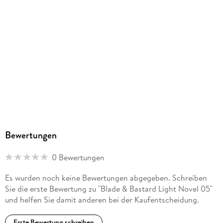
Ja
Produktart
EBOOK
Dateiformat
EPUB
ISBN
9783753944395
Bewertungen
0 Bewertungen
Es wurden noch keine Bewertungen abgegeben. Schreiben
Sie die erste Bewertung zu "Blade & Bastard Light Novel 05"
und helfen Sie damit anderen bei der Kaufentscheidung.
Erste Bewertung schreiben