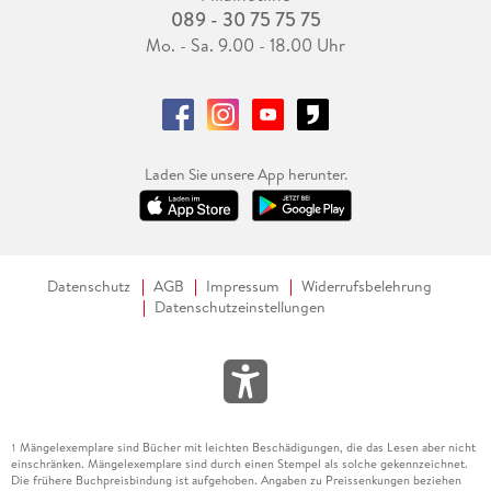
089 - 30 75 75 75
Mo. - Sa. 9.00 - 18.00 Uhr
Laden Sie unsere App herunter.
Datenschutz
AGB
Impressum
Widerrufsbelehrung
Datenschutzeinstellungen
Mängelexemplare sind Bücher mit leichten Beschädigungen, die das Lesen aber nicht
1
einschränken. Mängelexemplare sind durch einen Stempel als solche gekennzeichnet.
Die frühere Buchpreisbindung ist aufgehoben. Angaben zu Preissenkungen beziehen