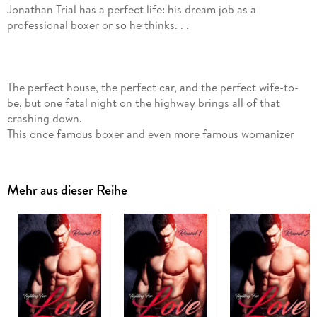
Jonathan Trial has a perfect life: his dream job as a
professional boxer or so he thinks. . .
The perfect house, the perfect car, and the perfect wife-to-
be, but one fatal night on the highway brings all of that
crashing down.
This once famous boxer and even more famous womanizer
now finds himself working as a personal trainer in an all
women's gym for a group of less than enthusiastic female
fighters where he meets Laurel, an up-and-coming MMA
Mehr aus dieser Reihe
fighter.
Will Laurel succumb to Jonathan's charm, and how will
Jonathan handle being the one cheering from the sidelines?