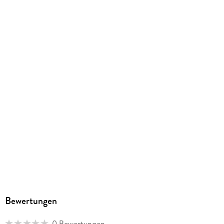
ISBN
9781393552864
Bewertungen
0 Bewertungen