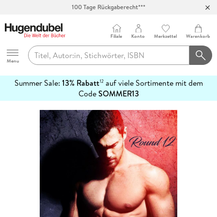
100 Tage Rückgaberecht***
Abholung in über 100 Filialen
Filiale
Konto
Merkzettel
Warenkorb
Hugendubel
Menu
Summer Sale:
13% Rabatt
auf viele Sortimente mit dem
12
mehr
Code
SOMMER13
erfahren