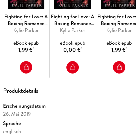
Fighting for Love: A
Fighting for Love: A
Fighting for Love: 
Boxing Romance
Boxing Romance
Boxing Romance
(Fighting For Love
Kylie Parker
(Fighting For Love
Kylie Parker
(Fighting For Lov
Kylie Parker
Series, #10)
Series, #1)
Series, #5)
eBook epub
eBook epub
eBook epub
1,99 €
0,00 €
1,99 €
*
*
*
Produktdetails
Erscheinungsdatum
26. Mai 2019
Sprache
englisch