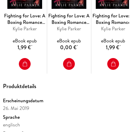
Fighting for Love: A
Fighting for Love: A
Fighting for Love: 
Boxing Romance
Boxing Romance
Boxing Romance
(Fighting For Love
Kylie Parker
(Fighting For Love
Kylie Parker
(Fighting For Lov
Kylie Parker
Series, #10)
Series, #1)
Series, #12)
eBook epub
eBook epub
eBook epub
1,99 €
0,00 €
1,99 €
*
*
*
Produktdetails
Erscheinungsdatum
26. Mai 2019
Sprache
englisch