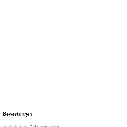
ISBN
9781393300588
Bewertungen
0 Bewertungen