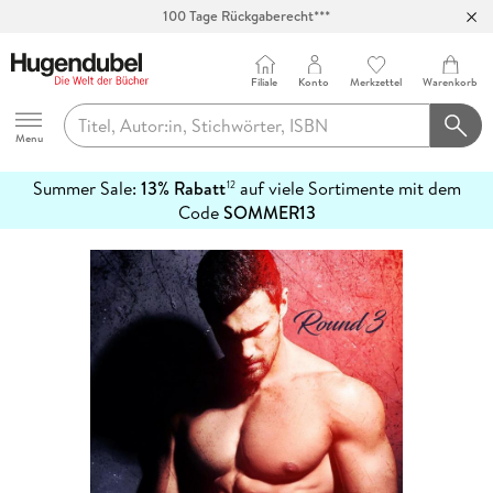
100 Tage Rückgaberecht***
Abholung in über 100 Filialen
Filiale
Konto
Merkzettel
Warenkorb
Hugendubel
Menu
Summer Sale:
13% Rabatt
auf viele Sortimente mit dem
12
mehr
Code
SOMMER13
erfahren