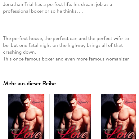
Jonathan Trial has a perfect life: his dream job as a
professional boxer or so he thinks. . .
The perfect house, the perfect car, and the perfect wife-to-
be, but one fatal night on the highway brings all of that
crashing down.
This once famous boxer and even more famous womanizer
now finds himself working as a personal trainer in an all
women's gym for a group of less than enthusiastic female
fighters where he meets Laurel, an up-and-coming MMA
Mehr aus dieser Reihe
fighter.
Will Laurel succumb to Jonathan's charm, and how will
Jonathan handle being the one cheering from the sidelines?