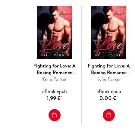
Fighting for Love: A
Fighting for Love: A
Boxing Romance
Boxing Romance
(Fighting For Love
Kylie Parker
(Fighting For Love
Kylie Parker
Series, #10)
Series, #1)
eBook epub
eBook epub
1,99 €
0,00 €
*
*