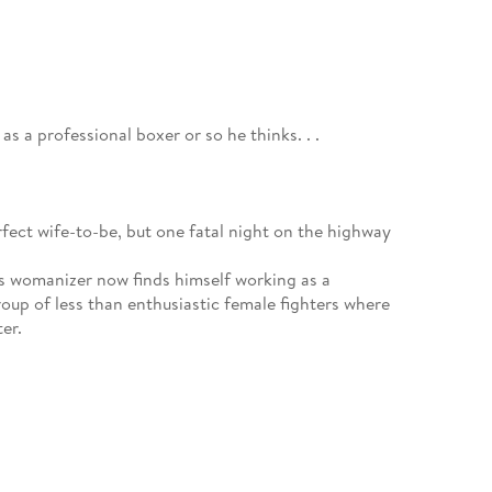
 as a professional boxer or so he thinks. . .
rfect wife-to-be, but one fatal night on the highway
 womanizer now finds himself working as a
roup of less than enthusiastic female fighters where
er.
 how will Jonathan handle being the one cheering