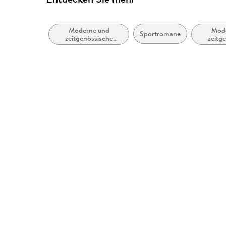
Moderne und
Mod
Sportromane
zeitgenössische
zeitg
Belletristik: allgemein
Liebe
und literarisch
Ro