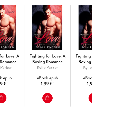
for Love: A
Fighting for Love: A
Fighting for Love: A
 Romance
Boxing Romance
Boxing Romance
g For Love
 Parker
(Fighting For Love
Kylie Parker
(Fighting For Love
Kylie Parker
es, #3)
Series, #9)
Series, #2)
k epub
eBook epub
eBook epub
99 €
1,99 €
1,99 €
*
*
*