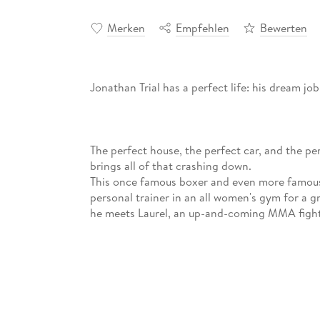
Merken
Empfehlen
Bewerten
Jonathan Trial has a perfect life: his dream job
The perfect house, the perfect car, and the pe
brings all of that crashing down.
This once famous boxer and even more famous
personal trainer in an all women's gym for a g
he meets Laurel, an up-and-coming MMA fight
Will Laurel succumb to Jonathan's charm, and
from the sidelines?