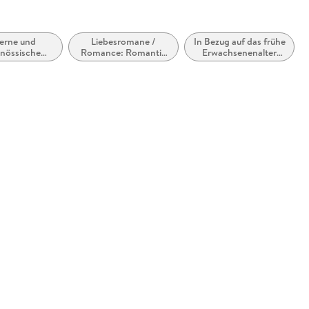
erne und
Liebesromane /
In Bezug auf das frühe
enössische
Romance: Romantic
Erwachsenenalter
sromane /
Suspense
(New Adult, Young
mance
Adult)