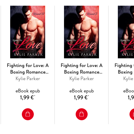
Fighting for Love: A
Fighting for Love: A
Fighting 
Boxing Romance
Boxing Romance
Boxing
(Fighting For Love
Kylie Parker
(Fighting For Love
Kylie Parker
(Fightin
Kylie
Series, #12)
Series, #5)
Seri
eBook epub
eBook epub
eBoo
1,99 €
1,99 €
1,
*
*