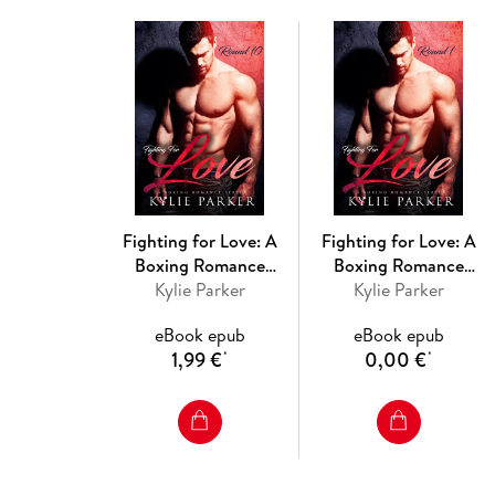
Fighting for Love: A
Fighting for Love: A
Boxing Romance
Boxing Romance
(Fighting For Love
Kylie Parker
(Fighting For Love
Kylie Parker
Series, #10)
Series, #1)
eBook epub
eBook epub
1,99 €
0,00 €
*
*