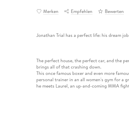
Merken
Empfehlen
Bewerten
Jonathan Trial has a perfect life: his dream job
The perfect house, the perfect car, and the pe
brings all of that crashing down.
This once famous boxer and even more famous
personal trainer in an all women's gym for a g
he meets Laurel, an up-and-coming MMA fight
Will Laurel succumb to Jonathan's charm, and
from the sidelines?