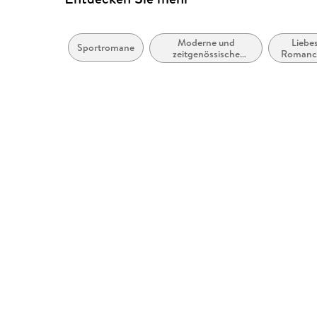
Moderne und
Liebe
Sportromane
zeitgenössische
Romanc
Liebesromane /
Su
Romance