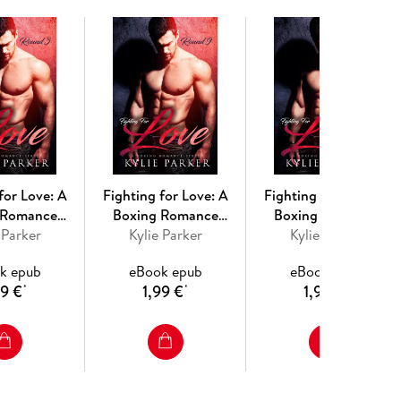
for Love: A
Fighting for Love: A
Fighting for Love: A
 Romance
Boxing Romance
Boxing Romance
g For Love
 Parker
(Fighting For Love
Kylie Parker
(Fighting For Love
Kylie Parker
es, #3)
Series, #9)
Series, #2)
k epub
eBook epub
eBook epub
99 €
1,99 €
1,99 €
*
*
*