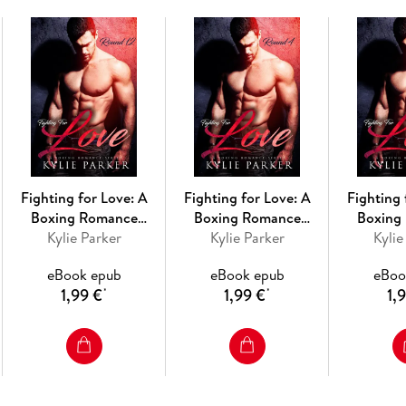
Fighting for Love: A
Fighting for Love: A
Fighting 
Boxing Romance
Boxing Romance
Boxing
(Fighting For Love
Kylie Parker
(Fighting For Love
Kylie Parker
(Fightin
Kylie
Series, #12)
Series, #4)
Seri
eBook epub
eBook epub
eBoo
1,99 €
1,99 €
1,
*
*