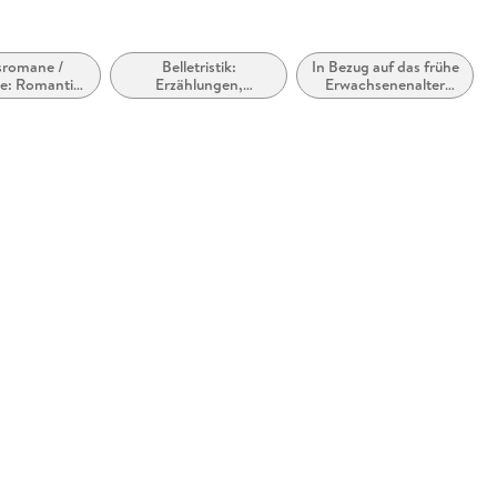
sromane /
Belletristik:
In Bezug auf das frühe
e: Romantic
Erzählungen,
Erwachsenenalter
spense
Kurzgeschichten,
(New Adult, Young
Short Stories
Adult)