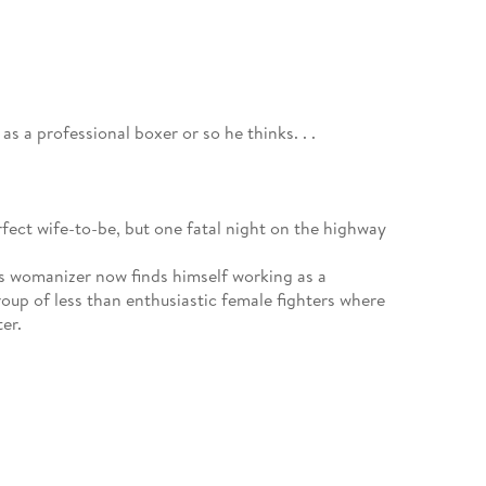
 as a professional boxer or so he thinks. . .
rfect wife-to-be, but one fatal night on the highway
 womanizer now finds himself working as a
roup of less than enthusiastic female fighters where
er.
 how will Jonathan handle being the one cheering