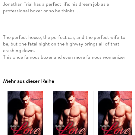
Jonathan Trial has a perfect life: his dream job as a
professional boxer or so he thinks. . .
The perfect house, the perfect car, and the perfect wife-to-
be, but one fatal night on the highway brings all of that
crashing down.
This once famous boxer and even more famous womanizer
now finds himself working as a personal trainer in an all
women's gym for a group of less than enthusiastic female
fighters where he meets Laurel, an up-and-coming MMA
Mehr aus dieser Reihe
fighter.
Will Laurel succumb to Jonathan's charm, and how will
Jonathan handle being the one cheering from the sidelines?