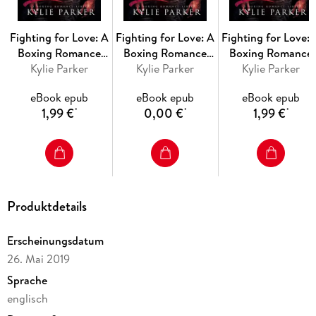
Fighting for Love: A
Fighting for Love: A
Fighting for Love: 
Boxing Romance
Boxing Romance
Boxing Romance
(Fighting For Love
Kylie Parker
(Fighting For Love
Kylie Parker
(Fighting For Lov
Kylie Parker
Series, #10)
Series, #1)
Series, #12)
eBook epub
eBook epub
eBook epub
1,99 €
0,00 €
1,99 €
*
*
*
Produktdetails
Erscheinungsdatum
26. Mai 2019
Sprache
englisch