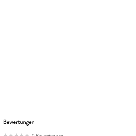
ISBN
9781393064237
Bewertungen
0 Bewertungen