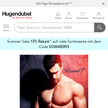
100 Tage Rückgaberecht***
Abholung in über 100 Filialen
Filiale
Konto
Merkzettel
Warenkorb
Hugendubel
Menu
Summer Sale:
13% Rabatt
auf viele Sortimente mit dem
12
mehr
Code
SOMMER13
erfahren