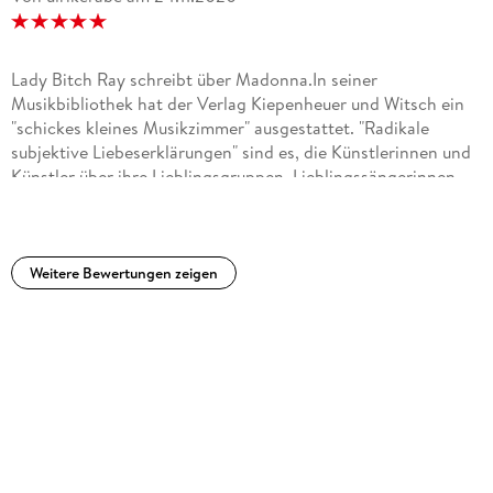
Lady Bitch Ray schreibt über Madonna.In seiner
Musikbibliothek hat der Verlag Kiepenheuer und Witsch ein
"schickes kleines Musikzimmer" ausgestattet. "Radikale
subjektive Liebeserklärungen" sind es, die Künstlerinnen und
Künstler über ihre Lieblingsgruppen, Lieblingssängerinnen,
Lieblingssänger übermitteln.So erzählt die Rapperin und
promovierte Sprachwissenschaftlerin Reyhan ¿ahin aka Lady
Bitch Ray von ihrer ganz persönlichen Beziehung zu
Madonna. Eine Madonna-Biografie darf man sich hier nicht
Weitere Bewertungen zeigen
erwarten. Wir erfahren zwar einiges über die amerikanische
Pop Ikone, aber noch viel mehr über Lady Bitch Ray
selber.Schon als elfjährige nimmt sich Reyhan ¿ahin, Tochter
türkisch alevitischer Migranten, Madonna zum Vorbild.
Madonna war einer der ersten Künstlerinnen, die mit
sexueller Performance den Mainstream erobern konnte. Als
Lady Bitch Ray beherrscht die Autorin später die Provokation
und Expressionismus mit Bravour. Aber sie erkennt auch sehr
schnell, dass für Frauen allgemein und für Frauen mit