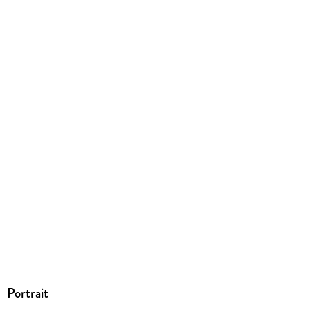
EPUB
ISBN
9783462320329
Portrait