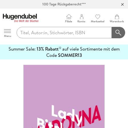
100 Tage Rückgaberecht***
Abholung in über 100 Filialen
Filiale
Konto
Merkzettel
Warenkorb
Hugendubel
Menu
Summer Sale:
13% Rabatt
auf viele Sortimente mit dem
12
mehr
Code
SOMMER13
erfahren