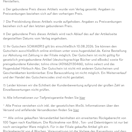
Herstellers.
Der gebundene Preis dieses Artikels wurde vom Verlag gesenkt. Angaben zu
6
Preissenkungen beziehen sich auf den vorherigen Preis.
Die Preisbindung dieses Artikels wurde aufgehoben. Angaben zu Preissenkungen
7
beziehen sich auf den letzten gebundenen Preis.
Der gebundene Preis dieses Artikels wird nach Ablauf des auf der Artikelseite
8
dargestellten Datums vom Verlag angehoben.
Ihr Gutschein SOMMER13 gilt bis einschließlich 10.08.2026. Sie können den
12
Gutschein ausschließlich online einlösen unter www.hugendubel.de. Keine Bestellung
zur Abholung mit Zahlung in der Filiale möglich. Der Gutschein ist nicht gültig für
gesetzlich preisgebundene Artikel (deutschsprachige Bücher und eBooks) sowie für
preisgebundene Kalender, tolino shine (4016621130466), tolino select und das
Hugendubel Hörbuch Abo. Der Gutschein ist nicht mit anderen Gutscheinen und
Geschenkkarten kombinierbar. Eine Barauszahlung ist nicht möglich. Ein Weiterverkauf
und der Handel des Gutscheincodes sind nicht gestattet.
Leider können wir die Echtheit der Kundenbewertung aufgrund der großen Zahl an
15
Einzelbewertungen nicht prüfen.
Alle Informationen zur Tiefpreisgarantie finden Sie
hier
16
Alle Preise verstehen sich inkl. der gesetzlichen MwSt. Informationen über den
*
Versand und anfallende Versandkosten finden Sie
hier
Alle online gekauften Versandartikel beinhalten ein erweitertes Rückgaberecht von
***
100 Tagen nach Kaufdatum. Die Rücknahme von Bild-, Ton- und Datenträgern ist nur bei
noch versiegelter Ware möglich. Für in der Filiale gekaufte Artikel gilt ein
Rückgaberecht von 4 Wochen. Voraussetzung ist die Vorlage des Kassenbons und dass