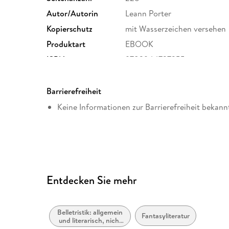
Autor/Autorin
Leann Porter
Kopierschutz
mit Wasserzeichen versehen
Produktart
EBOOK
ISBN
9783944737355
Barrierefreiheit
Keine Informationen zur Barrierefreiheit bekann
Entdecken Sie mehr
Belletristik: allgemein
Fantasyliteratur
und literarisch, nicht
nach Genre