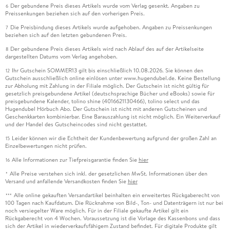
Der gebundene Preis dieses Artikels wurde vom Verlag gesenkt. Angaben zu
6
Preissenkungen beziehen sich auf den vorherigen Preis.
Die Preisbindung dieses Artikels wurde aufgehoben. Angaben zu Preissenkungen
7
beziehen sich auf den letzten gebundenen Preis.
Der gebundene Preis dieses Artikels wird nach Ablauf des auf der Artikelseite
8
dargestellten Datums vom Verlag angehoben.
Ihr Gutschein SOMMER13 gilt bis einschließlich 10.08.2026. Sie können den
12
Gutschein ausschließlich online einlösen unter www.hugendubel.de. Keine Bestellung
zur Abholung mit Zahlung in der Filiale möglich. Der Gutschein ist nicht gültig für
gesetzlich preisgebundene Artikel (deutschsprachige Bücher und eBooks) sowie für
preisgebundene Kalender, tolino shine (4016621130466), tolino select und das
Hugendubel Hörbuch Abo. Der Gutschein ist nicht mit anderen Gutscheinen und
Geschenkkarten kombinierbar. Eine Barauszahlung ist nicht möglich. Ein Weiterverkauf
und der Handel des Gutscheincodes sind nicht gestattet.
Leider können wir die Echtheit der Kundenbewertung aufgrund der großen Zahl an
15
Einzelbewertungen nicht prüfen.
Alle Informationen zur Tiefpreisgarantie finden Sie
hier
16
Alle Preise verstehen sich inkl. der gesetzlichen MwSt. Informationen über den
*
Versand und anfallende Versandkosten finden Sie
hier
Alle online gekauften Versandartikel beinhalten ein erweitertes Rückgaberecht von
***
100 Tagen nach Kaufdatum. Die Rücknahme von Bild-, Ton- und Datenträgern ist nur bei
noch versiegelter Ware möglich. Für in der Filiale gekaufte Artikel gilt ein
Rückgaberecht von 4 Wochen. Voraussetzung ist die Vorlage des Kassenbons und dass
sich der Artikel in wiederverkaufsfähigem Zustand befindet. Für digitale Produkte gilt