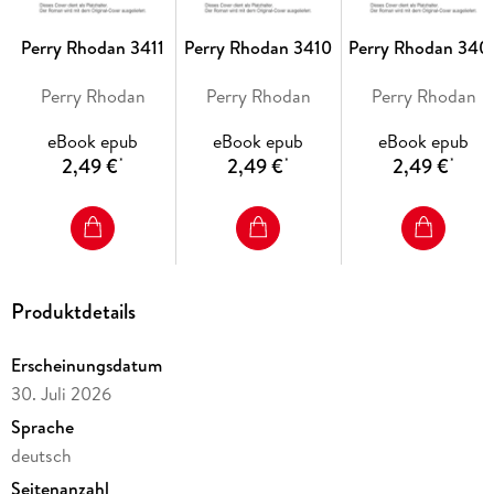
Perry Rhodan 3411
Perry Rhodan 3410
Perry Rhodan 340
In der Milchstraße und in den anderen Galaxien der Lokalen
Gruppe entsteht derzeit das Elysion, ein friedlicher Bund der
Perry Rhodan
Perry Rhodan
Perry Rhodan
Sternenvölker. Gegen ihn stehen aber geheimnisvolle Feinde,
die man nur als die Legaten kennt - sie scheinen aus
eBook epub
eBook epub
eBook epub
2,49 €
2,49 €
2,49 €
*
*
*
Im Solsystem ringt zurzeit die Menschheit ­damit, dass die
Superintelligenz ES die Erdenbewohner gewissermaßen als
Produktdetails
ein Zwischenlager benutzt. Hoffnung verheißt womöglich
DER LETZTE MENTALSTABILE . . .
Erscheinungsdatum
30. Juli 2026
Sprache
deutsch
Seitenanzahl