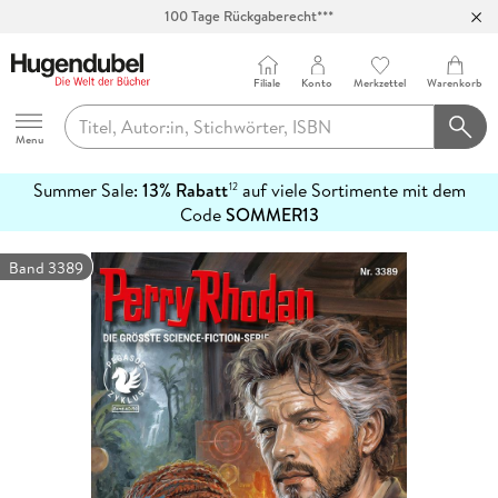
100 Tage Rückgaberecht***
Abholung in über 100 Filialen
Filiale
Konto
Merkzettel
Warenkorb
Hugendubel
Menu
Summer Sale:
13% Rabatt
auf viele Sortimente mit dem
12
mehr
Code
SOMMER13
erfahren
Band 3389