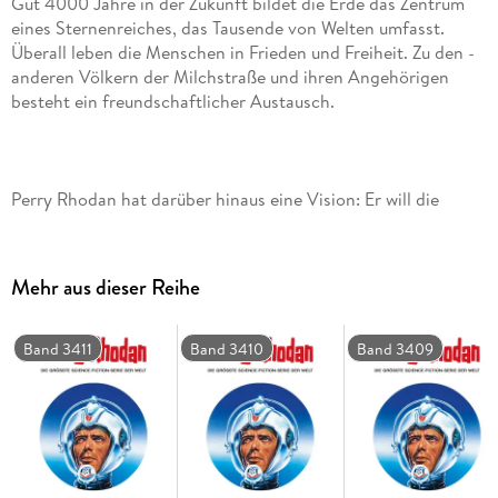
Gut 4000 Jahre in der Zukunft bildet die Erde das Zentrum
eines Sternenreiches, das Tausende von Welten umfasst.
Überall leben die Menschen in Frieden und Freiheit. Zu den ­
anderen Völkern der Milchstraße und ihren ­Angehörigen
Perry Rhodan hat darüber hinaus eine Vision: Er will die
Verbindungen zu anderen Galaxien ausbauen. Das Projekt
von San soll das ermöglichen. Kurierschiffe des Typs
PHOENIX werden künftig die Sterneninseln miteinander
Mehr aus dieser Reihe
Band 3411
Band 3410
Band 3409
Der eigentliche PHOENIX selbst ist unter dem Kommando
von Reginald Bull unterwegs. ­Mittlerweile haben Bull und sein
Team die ­ferne Galaxis Malora erreicht und sind dort auf die