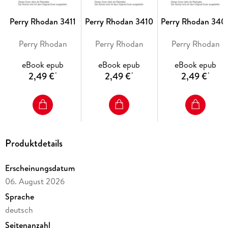
Perry Rhodan 3411
Perry Rhodan 3410
Perry Rhodan 340
In der Milchstraße und in den anderen Galaxien der Lokalen
Gruppe entsteht derzeit das Elysion, ein friedlicher Bund der
Perry Rhodan
Perry Rhodan
Perry Rhodan
Sternenvölker. Gegen ihn stehen geheimnisvolle Feinde, die
man nur als die Legaten kennt - sie scheinen aus ­Andromeda
eBook epub
eBook epub
eBook epub
2,49 €
2,49 €
2,49 €
*
*
*
Im Solsystem ringt derzeit die Menschheit damit, dass die
Superintelligenz ES die einzelnen Terraner als
Produktdetails
»Zwischenlager« für Bewusstseine benutzt. Während die
Feinde der Super­intelligenz ihre Pläne vorantreiben, schlägt
DIE STUNDE DER DEPONENTIN . . .
Erscheinungsdatum
06. August 2026
Sprache
deutsch
Seitenanzahl