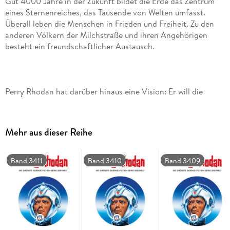
Gut 4000 Jahre in der Zukunft bildet die Erde das Zentrum
eines Sternenreiches, das Tausende von Welten umfasst.
Überall leben die Menschen in Frieden und Freiheit. Zu den
anderen Völkern der Milchstraße und ihren Angehörigen
Perry Rhodan hat darüber hinaus eine Vision: Er will die
Verbindungen zu anderen Galaxien ausbauen. Das Projekt
von San soll das ermöglichen. Kurierschiffe des Typs
PHOENIX werden künftig die Sterneninseln miteinander
Mehr aus dieser Reihe
Band 3411
Band 3410
Band 3409
Der eigentliche PHOENIX selbst ist unter dem Kommando
von Reginald Bull unterwegs. Mittlerweile haben Bull und sein
Team die ferne Galaxis Malora erreicht und sind dort auf die