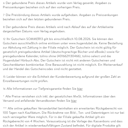
Der gebundene Preis dieses Artikels wurde vom Verlag gesenkt. Angaben zu
6
Preissenkungen beziehen sich auf den vorherigen Preis.
Die Preisbindung dieses Artikels wurde aufgehoben. Angaben zu Preissenkungen
7
beziehen sich auf den letzten gebundenen Preis.
Der gebundene Preis dieses Artikels wird nach Ablauf des auf der Artikelseite
8
dargestellten Datums vom Verlag angehoben.
Ihr Gutschein SOMMER13 gilt bis einschließlich 10.08.2026. Sie können den
12
Gutschein ausschließlich online einlösen unter www.hugendubel.de. Keine Bestellung
zur Abholung mit Zahlung in der Filiale möglich. Der Gutschein ist nicht gültig für
gesetzlich preisgebundene Artikel (deutschsprachige Bücher und eBooks) sowie für
preisgebundene Kalender, tolino shine (4016621130466), tolino select und das
Hugendubel Hörbuch Abo. Der Gutschein ist nicht mit anderen Gutscheinen und
Geschenkkarten kombinierbar. Eine Barauszahlung ist nicht möglich. Ein Weiterverkauf
und der Handel des Gutscheincodes sind nicht gestattet.
Leider können wir die Echtheit der Kundenbewertung aufgrund der großen Zahl an
15
Einzelbewertungen nicht prüfen.
Alle Informationen zur Tiefpreisgarantie finden Sie
hier
16
Alle Preise verstehen sich inkl. der gesetzlichen MwSt. Informationen über den
*
Versand und anfallende Versandkosten finden Sie
hier
Alle online gekauften Versandartikel beinhalten ein erweitertes Rückgaberecht von
***
100 Tagen nach Kaufdatum. Die Rücknahme von Bild-, Ton- und Datenträgern ist nur bei
noch versiegelter Ware möglich. Für in der Filiale gekaufte Artikel gilt ein
Rückgaberecht von 4 Wochen. Voraussetzung ist die Vorlage des Kassenbons und dass
sich der Artikel in wiederverkaufsfähigem Zustand befindet. Für digitale Produkte gilt