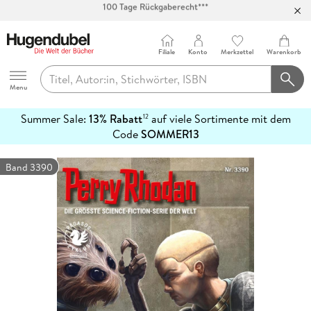
Abholung in über 100 Filialen
Filiale
Konto
Merkzettel
Warenkorb
Hugendubel
Menu
Summer Sale:
13% Rabatt
auf viele Sortimente mit dem
12
mehr
Code
SOMMER13
erfahren
Band 3390