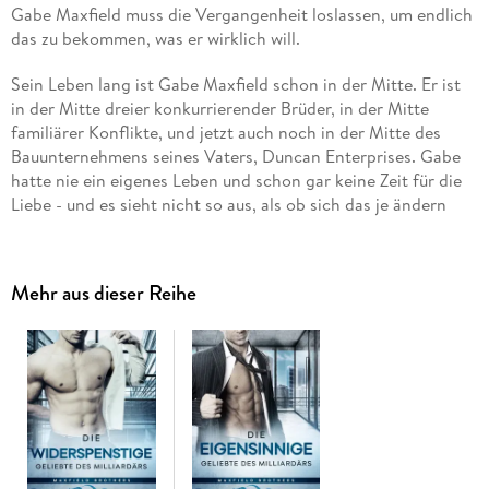
Gabe Maxfield muss die Vergangenheit loslassen, um endlich
das zu bekommen, was er wirklich will.
Sein Leben lang ist Gabe Maxfield schon in der Mitte. Er ist
in der Mitte dreier konkurrierender Brüder, in der Mitte
familiärer Konflikte, und jetzt auch noch in der Mitte des
Bauunternehmens seines Vaters, Duncan Enterprises. Gabe
hatte nie ein eigenes Leben und schon gar keine Zeit für die
Liebe - und es sieht nicht so aus, als ob sich das je ändern
würde.
Doch alles verändert sich, als die hitzköpfige
Mehr aus dieser Reihe
Umweltaktivistin Daisy Levine und ihre Gruppe Restore Eden
eine Protestaktion gegen das Unternehmen organisieren.
Jetzt muss Gabe mit ihr zusammenarbeiten, um einen
Kompromiss auszuhandeln und das Ansehen von Duncan
Enterprises zu retten, aber es gibt ein Problem - Daisy ist
nicht nur die Ex-Freundin seines Bruders Nathan, sondern
auch die faszinierendste Frau, die er je getroffen hat.
Als Gabe sich in die Frau verliebt, die mit der Umweltbilanz