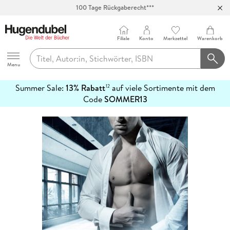
Abholung in über 100 Filialen
Filiale
Konto
Merkzettel
Warenkorb
Hugendubel
Menu
Summer Sale:
13% Rabatt
auf viele Sortimente mit dem
12
mehr
Code
SOMMER13
erfahren