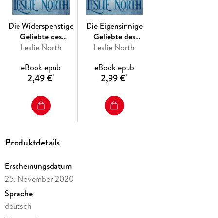
seiner Familie an die Öffentlichkeit gehen will und
möglicherweise sogar das Unternehmen sabotiert, sitzt er
Die Widerspenstige
Die Eigensinnige
wieder einmal zwischen allen Stühlen. In dieser unmöglichen
Geliebte des
Geliebte des
Lage muss er schließlich eine Entscheidung treffen. Aber
Milliardärs (Die
Leslie North
Milliardärs (Die
Leslie North
kann er seinen Ruf als perfekter Sohn opfern, um mit der
Maxfield-Brüder
Maxfield-Brüder
Frau zusammen zu sein, die er liebt?
eBook epub
eBook epub
Serie, #1)
Serie, #3)
2,49 €
2,99 €
*
*
Produktdetails
Erscheinungsdatum
25. November 2020
Sprache
deutsch