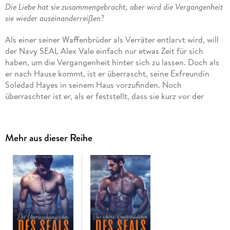
Die Liebe hat sie zusammengebracht, aber wird die Vergangenheit
sie wieder auseinanderreißen?
Als einer seiner Waffenbrüder als Verräter entlarvt wird, will
der Navy SEAL Alex Vale einfach nur etwas Zeit für sich
haben, um die Vergangenheit hinter sich zu lassen. Doch als
er nach Hause kommt, ist er überrascht, seine Exfreundin
Soledad Hayes in seinem Haus vorzufinden. Noch
überraschter ist er, als er feststellt, dass sie kurz vor der
Geburt eines Kindes steht.
Alex schwört, für seinen Sohn Luke da zu sein. Doch
Mehr aus dieser Reihe
nachdem Soledad und ihr Baby aus dem Krankenhaus
zurückkehren, erfährt Alex, dass sein korrupter ehemaliger
Teamkollege auf einem Rachefeldzug ist. Und er erkennt,
dass der sicherste Ort für Soledad und Luke so weit wie
möglich von ihm entfernt ist. Aber wird sie ihm jemals
verzeihen, dass er sie fortgeschickt hat?
Soledad ist in der Überzeugung aufgewachsen, dass die
Frauen in ihrer Familie verflucht sind, wenn es um Männer