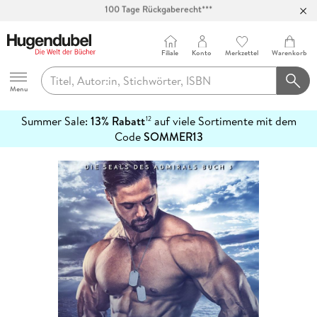
Abholung in über 100 Filialen
Filiale
Konto
Merkzettel
Warenkorb
Hugendubel
Menu
Summer Sale:
13% Rabatt
auf viele Sortimente mit dem
12
mehr
Code
SOMMER13
erfahren