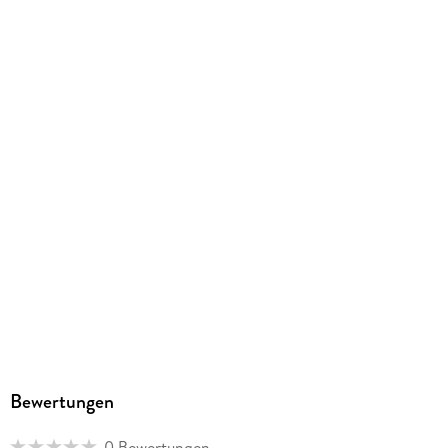
ISBN
9798201120788
Bewertungen
0 Bewertungen