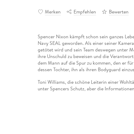
Merken
Empfehlen
Bewerten
Spencer Nixon kämpft schon sein ganzes Leben
Navy SEAL geworden. Als einer seiner Kamer
getötet wird und sein Team deswegen unter Mord
ihre Unschuld zu beweisen und die Verantwortl
dem Mann auf die Spur zu kommen, den er für
dessen Tochter, ihn als ihren Bodyguard einzus
Toni Williams, die schöne Leiterin einer Wohltä
unter Spencers Schutz, aber die Informationen, 
keine Wahl. Als der gutaussehende SEAL beginn
dass sie wegrennen sollte - so wie sie es seit 
Spencer hält sie davon ab. Selbst als sich etw
Spencer, Toni auf Abstand zu halten, um seine
Ermittlungen ergeben, dass ihr Vater Verbindu
alles noch viel komplizierter.