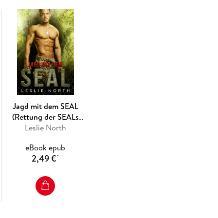
Jetzt muss er sich entscheiden, wie weit er zu 
zuzuführen und seinen Kameraden zu rächen - 
muss.
Jagd mit dem SEAL
(Rettung der SEALs
Leslie North
Reihe, #4)
eBook epub
2,49 €
*