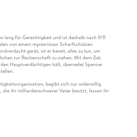
 lang für Gerechtigkeit und ist deshalb nach 9/11
aden von einem mysteriösen Scharfschützen
verdacht gerät, ist er bereit, alles zu tun, um
ichen zur Rechenschaft zu ziehen. Mit dem Ziel,
 den Hauptverdächtigen hält, überredet Spencer
tellen.
tigkeitsorganisation, begibt sich nur widerwillig
die ihr milliardenschwerer Vater besitzt, lassen ihr
t, Fragen über ihren Vater zu stellen, weiß Toni,
ihrer Kindheit immer getan hat -, aber etwas an
as zwischen ihnen zu entwickeln beginnt, versucht
 Mission nicht zu gefährden. Als jedoch seine
ngen zu einer gefährlichen Organisation hat, wird