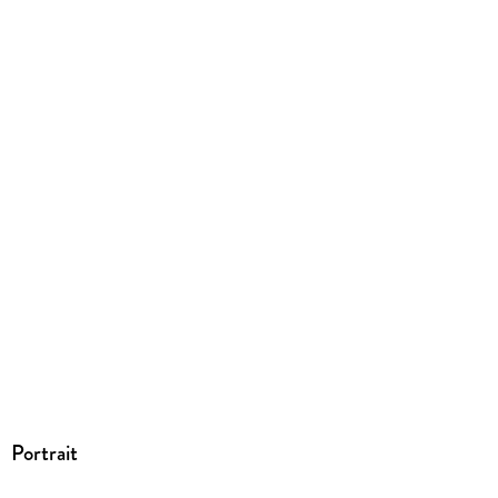
ISBN
9783754607275
Portrait