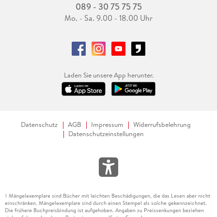
089 - 30 75 75 75
Mo. - Sa. 9.00 - 18.00 Uhr
Laden Sie unsere App herunter.
Datenschutz
AGB
Impressum
Widerrufsbelehrung
Datenschutzeinstellungen
Mängelexemplare sind Bücher mit leichten Beschädigungen, die das Lesen aber nicht
1
einschränken. Mängelexemplare sind durch einen Stempel als solche gekennzeichnet.
Die frühere Buchpreisbindung ist aufgehoben. Angaben zu Preissenkungen beziehen