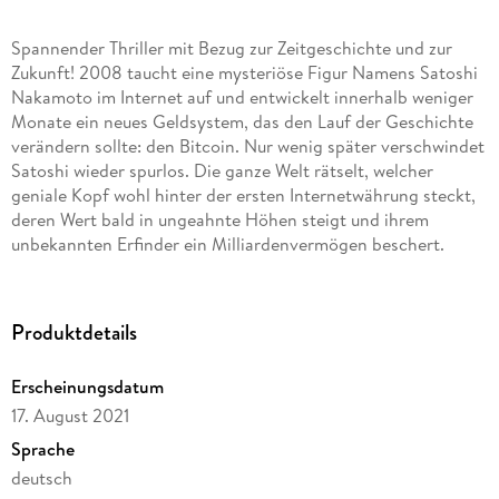
Spannender Thriller mit Bezug zur Zeitgeschichte und zur
Zukunft! 2008 taucht eine mysteriöse Figur Namens Satoshi
Nakamoto im Internet auf und entwickelt innerhalb weniger
Monate ein neues Geldsystem, das den Lauf der Geschichte
verändern sollte: den Bitcoin. Nur wenig später verschwindet
Satoshi wieder spurlos. Die ganze Welt rätselt, welcher
geniale Kopf wohl hinter der ersten Internetwährung steckt,
deren Wert bald in ungeahnte Höhen steigt und ihrem
unbekannten Erfinder ein Milliardenvermögen beschert.
Tatsächlich verbirgt sich hinter dem Pseudonym Carmen
Chavez, ein mexikanisches Einwandererkind aus den USA.
Doch sie wird nicht etwa zum vermögenden Star einer neuen
Produktdetails
Finanzwelt. Vielmehr gerät sie ins Visier skrupelloser
Herrscher und dunkler Mächte, die aus ihrem Reichtum und
Erscheinungsdatum
Verstand Profit schlagen wollen. Der Thriller SATOSHI nimmt
17. August 2021
die wahren Geschehnisse hinter der Legende Satoshi
Nakamoto auf und erzählt dessen fiktive Geschichte im
Sprache
Wandel unserer Zeit.
deutsch