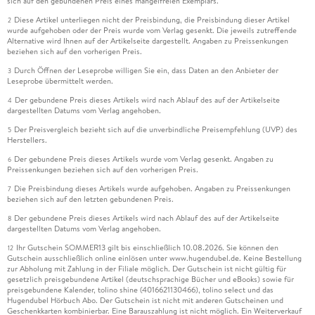
sich auf den gebundenen Preis eines mangelfreien Exemplars.
Diese Artikel unterliegen nicht der Preisbindung, die Preisbindung dieser Artikel
2
wurde aufgehoben oder der Preis wurde vom Verlag gesenkt. Die jeweils zutreffende
Alternative wird Ihnen auf der Artikelseite dargestellt. Angaben zu Preissenkungen
beziehen sich auf den vorherigen Preis.
Durch Öffnen der Leseprobe willigen Sie ein, dass Daten an den Anbieter der
3
Leseprobe übermittelt werden.
Der gebundene Preis dieses Artikels wird nach Ablauf des auf der Artikelseite
4
dargestellten Datums vom Verlag angehoben.
Der Preisvergleich bezieht sich auf die unverbindliche Preisempfehlung (UVP) des
5
Herstellers.
Der gebundene Preis dieses Artikels wurde vom Verlag gesenkt. Angaben zu
6
Preissenkungen beziehen sich auf den vorherigen Preis.
Die Preisbindung dieses Artikels wurde aufgehoben. Angaben zu Preissenkungen
7
beziehen sich auf den letzten gebundenen Preis.
Der gebundene Preis dieses Artikels wird nach Ablauf des auf der Artikelseite
8
dargestellten Datums vom Verlag angehoben.
Ihr Gutschein SOMMER13 gilt bis einschließlich 10.08.2026. Sie können den
12
Gutschein ausschließlich online einlösen unter www.hugendubel.de. Keine Bestellung
zur Abholung mit Zahlung in der Filiale möglich. Der Gutschein ist nicht gültig für
gesetzlich preisgebundene Artikel (deutschsprachige Bücher und eBooks) sowie für
preisgebundene Kalender, tolino shine (4016621130466), tolino select und das
Hugendubel Hörbuch Abo. Der Gutschein ist nicht mit anderen Gutscheinen und
Geschenkkarten kombinierbar. Eine Barauszahlung ist nicht möglich. Ein Weiterverkauf