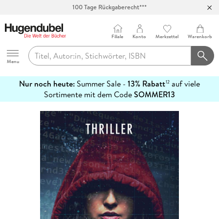
100 Tage Rückgaberecht***
Abholung in über 100 Filialen
Filiale
Konto
Merkzettel
Warenkorb
Hugendubel
Menu
Nur noch heute:
Summer Sale -
13% Rabatt
auf viele
12
mehr
Sortimente mit dem Code
SOMMER13
erfahren