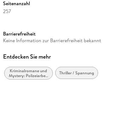
Seitenanzahl
257
Dateigröße
1,86 MB
Barrierefreiheit
Autor/Autorin
Keine Information zur Barrierefreiheit bekannt
Linus Ortelli
Verlag/Hersteller
Entdecken Sie mehr
Edition Klickwerkstatt
Kriminalromane und
Kopierschutz
Thriller / Spannung
Mystery: Polizeiarbeit
ohne Kopierschutz
& Forensik
Family Sharing
Ja
Produktart
EBOOK
Dateiformat
EPUB