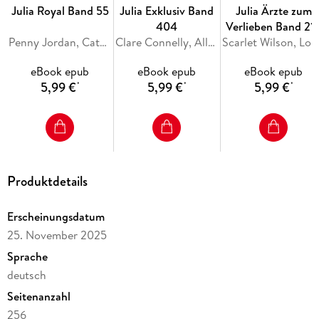
Julia Royal Band 55
Julia Exklusiv Band
Julia Ärzte zum
404
Verlieben Band 21
Penny Jordan, Catherine George, Sara Craven
Clare Connelly, Ally Blake, Maya Blake
Scarlet Wils
eBook epub
eBook epub
eBook epub
5,99 €
5,99 €
5,99 €
*
*
*
Produktdetails
Erscheinungsdatum
25. November 2025
Sprache
deutsch
Seitenanzahl
256