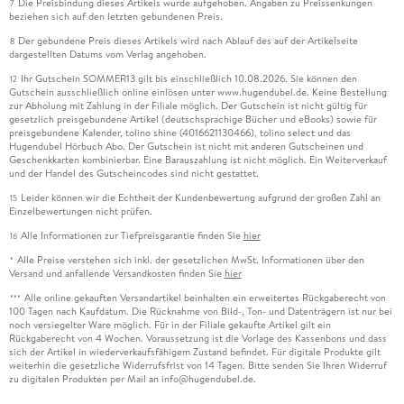
Die Preisbindung dieses Artikels wurde aufgehoben. Angaben zu Preissenkungen
7
beziehen sich auf den letzten gebundenen Preis.
Der gebundene Preis dieses Artikels wird nach Ablauf des auf der Artikelseite
8
dargestellten Datums vom Verlag angehoben.
Ihr Gutschein SOMMER13 gilt bis einschließlich 10.08.2026. Sie können den
12
Gutschein ausschließlich online einlösen unter www.hugendubel.de. Keine Bestellung
zur Abholung mit Zahlung in der Filiale möglich. Der Gutschein ist nicht gültig für
gesetzlich preisgebundene Artikel (deutschsprachige Bücher und eBooks) sowie für
preisgebundene Kalender, tolino shine (4016621130466), tolino select und das
Hugendubel Hörbuch Abo. Der Gutschein ist nicht mit anderen Gutscheinen und
Geschenkkarten kombinierbar. Eine Barauszahlung ist nicht möglich. Ein Weiterverkauf
und der Handel des Gutscheincodes sind nicht gestattet.
Leider können wir die Echtheit der Kundenbewertung aufgrund der großen Zahl an
15
Einzelbewertungen nicht prüfen.
Alle Informationen zur Tiefpreisgarantie finden Sie
hier
16
Alle Preise verstehen sich inkl. der gesetzlichen MwSt. Informationen über den
*
Versand und anfallende Versandkosten finden Sie
hier
Alle online gekauften Versandartikel beinhalten ein erweitertes Rückgaberecht von
***
100 Tagen nach Kaufdatum. Die Rücknahme von Bild-, Ton- und Datenträgern ist nur bei
noch versiegelter Ware möglich. Für in der Filiale gekaufte Artikel gilt ein
Rückgaberecht von 4 Wochen. Voraussetzung ist die Vorlage des Kassenbons und dass
sich der Artikel in wiederverkaufsfähigem Zustand befindet. Für digitale Produkte gilt
weiterhin die gesetzliche Widerrufsfrist von 14 Tagen. Bitte senden Sie Ihren Widerruf
zu digitalen Produkten per Mail an info@hugendubel.de.