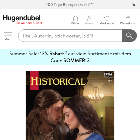
100 Tage Rückgaberecht***
Abholung in über 100 Filialen
Filiale
Konto
Merkzettel
Warenkorb
Hugendubel
Menu
Summer Sale:
13% Rabatt
auf viele Sortimente mit dem
12
mehr
Code
SOMMER13
erfahren