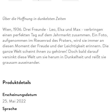
Über die Hoffnung in dunkelsten Zeiten
Wien, 1936. Drei Freunde - Leo, Elsa und Max - verbringen
einen perfekten Tag auf dem Jahrmarkt zusammen. Ein Foto,
aufgenommen im Riesenrad des Praters, wird sie immer an
diesen Moment der Freude und der Leichtigkeit erinnern. Die
ganze Welt scheint ihnen zu gehören! Doch bald darauf
versinkt diese Welt um sie herum in Dunkelheit und reißt sie
grausam auseinander.
Leo
muss sich auf die Hilfe von Fremden verlassen, um der
wachsenden Bedrohung für Juden zu entfliehen.
Produktdetails
Elsa
wird wie Leo verachtet, einfach weil sie ist, wer sie ist.
Wo kann sie noch sicher sein?
Erscheinungsdatum
25. Mai 2022
Max
stellt plötzlich fest, dass er
Teil der Gefahr ist, der seine
Sprache
Freunde so verzweifelt zu entkommen versuchen.