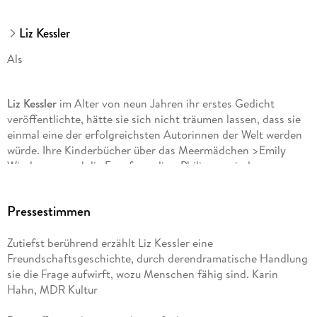
Liz Kessler
Als
Liz Kessler
im Alter von neun Jahren ihr erstes Gedicht
veröffentlichte, hätte sie sich nicht träumen lassen, dass sie
einmal eine der erfolgreichsten Autorinnen der Welt werden
würde. Ihre Kinderbücher über das Meermädchen >Emily
Windsnap< und die Feenfreundin >Philippa< sind
internationale Bestseller und haben sich weit über sechs
Millionen Mal verkauft. Für ihren Roman >Als die Welt uns
Pressestimmen
gehörte< wurde sie mit dem Deutschen Jugendliteraturpreis
2023 (Jugendjury) ausgezeichnet. Sie lebt in einem kleinen
Zutiefst berührend erzählt Liz Kessler eine
Ort in der Nähe von Manchester, England.
Freundschaftsgeschichte, durch derendramatische Handlung
sie die Frage aufwirft, wozu Menschen fähig sind. Karin
Hahn, MDR Kultur