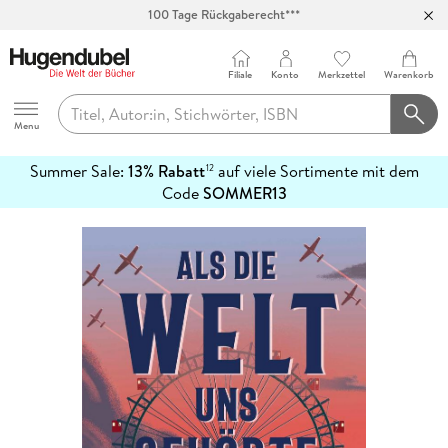
100 Tage Rückgaberecht***
Abholung in über 100 Filialen
Filiale
Konto
Merkzettel
Warenkorb
Hugendubel
Menu
Summer Sale:
13% Rabatt
auf viele Sortimente mit dem
12
mehr
Code
SOMMER13
erfahren