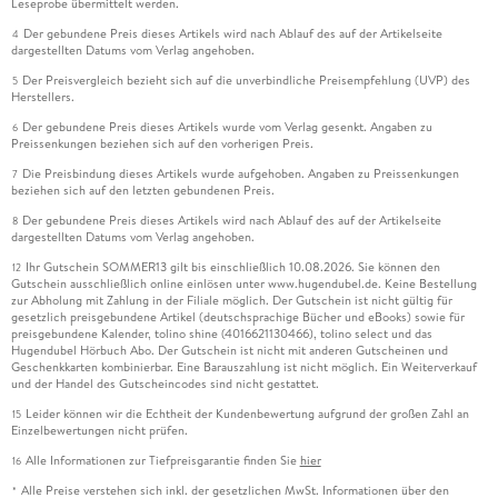
Leseprobe übermittelt werden.
Der gebundene Preis dieses Artikels wird nach Ablauf des auf der Artikelseite
4
dargestellten Datums vom Verlag angehoben.
Der Preisvergleich bezieht sich auf die unverbindliche Preisempfehlung (UVP) des
5
Herstellers.
Der gebundene Preis dieses Artikels wurde vom Verlag gesenkt. Angaben zu
6
Preissenkungen beziehen sich auf den vorherigen Preis.
Die Preisbindung dieses Artikels wurde aufgehoben. Angaben zu Preissenkungen
7
beziehen sich auf den letzten gebundenen Preis.
Der gebundene Preis dieses Artikels wird nach Ablauf des auf der Artikelseite
8
dargestellten Datums vom Verlag angehoben.
Ihr Gutschein SOMMER13 gilt bis einschließlich 10.08.2026. Sie können den
12
Gutschein ausschließlich online einlösen unter www.hugendubel.de. Keine Bestellung
zur Abholung mit Zahlung in der Filiale möglich. Der Gutschein ist nicht gültig für
gesetzlich preisgebundene Artikel (deutschsprachige Bücher und eBooks) sowie für
preisgebundene Kalender, tolino shine (4016621130466), tolino select und das
Hugendubel Hörbuch Abo. Der Gutschein ist nicht mit anderen Gutscheinen und
Geschenkkarten kombinierbar. Eine Barauszahlung ist nicht möglich. Ein Weiterverkauf
und der Handel des Gutscheincodes sind nicht gestattet.
Leider können wir die Echtheit der Kundenbewertung aufgrund der großen Zahl an
15
Einzelbewertungen nicht prüfen.
Alle Informationen zur Tiefpreisgarantie finden Sie
hier
16
Alle Preise verstehen sich inkl. der gesetzlichen MwSt. Informationen über den
*