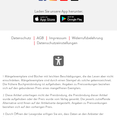
Laden Sie unsere App herunter.
Datenschutz
AGB
Impressum
Widerrufsbelehrung
Datenschutzeinstellungen
Mängelexemplare sind Bücher mit leichten Beschädigungen, die das Lesen aber nicht
1
einschränken. Mängelexemplare sind durch einen Stempel als solche gekennzeichnet.
Die frühere Buchpreisbindung ist aufgehoben. Angaben zu Preissenkungen beziehen
sich auf den gebundenen Preis eines mangelfreien Exemplars.
Diese Artikel unterliegen nicht der Preisbindung, die Preisbindung dieser Artikel
2
wurde aufgehoben oder der Preis wurde vom Verlag gesenkt. Die jeweils zutreffende
Alternative wird Ihnen auf der Artikelseite dargestellt. Angaben zu Preissenkungen
beziehen sich auf den vorherigen Preis.
Durch Öffnen der Leseprobe willigen Sie ein, dass Daten an den Anbieter der
3