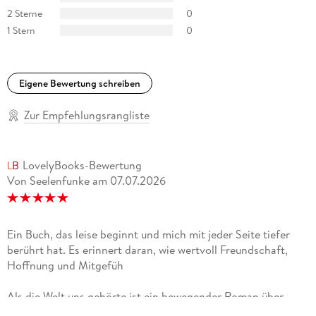
2 Sterne
0
1 Stern
0
Eigene Bewertung schreiben
Zur Empfehlungsrangliste
LovelyBooks-Bewertung
Von Seelenfunke
am
07.07.2026
Ein Buch, das leise beginnt und mich mit jeder Seite tiefer
berührt hat. Es erinnert daran, wie wertvoll Freundschaft,
Hoffnung und Mitgefüh
Als die Welt uns gehörte ist ein bewegender Roman über
Freundschaft, Hoffnung und den Mut, selbst in den