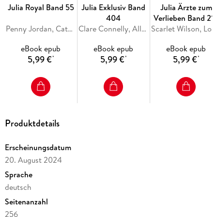
Julia Royal Band 55
Julia Exklusiv Band
Julia Ärzte zum
404
Verlieben Band 21
Penny Jordan, Catherine George, Sara Craven
Clare Connelly, Ally Blake, Maya Blake
Scarlet Wils
eBook epub
eBook epub
eBook epub
5,99 €
5,99 €
5,99 €
*
*
*
Produktdetails
Erscheinungsdatum
20. August 2024
Sprache
deutsch
Seitenanzahl
256