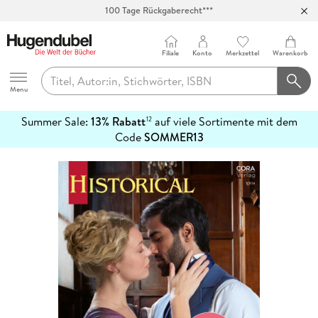
100 Tage Rückgaberecht***
Abholung in über 100 Filialen
Filiale
Konto
Merkzettel
Warenkorb
Hugendubel
Menu
Summer Sale:
13% Rabatt
auf viele Sortimente mit dem
12
mehr
Code
SOMMER13
erfahren