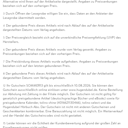
Alternative wird Ihnen auf der Artikelseite dargestellt. Angaben zu Preissenkungen
beziehen sich auf den vorherigen Preis.
Durch Öffnen der Leseprobe willigen Sie ein, dass Daten an den Anbieter der
3
Leseprobe übermittelt werden.
Der gebundene Preis dieses Artikels wird nach Ablauf des auf der Artikelseite
4
dargestellten Datums vom Verlag angehoben.
Der Preisvergleich bezieht sich auf die unverbindliche Preisempfehlung (UVP) des
5
Herstellers.
Der gebundene Preis dieses Artikels wurde vom Verlag gesenkt. Angaben zu
6
Preissenkungen beziehen sich auf den vorherigen Preis.
Die Preisbindung dieses Artikels wurde aufgehoben. Angaben zu Preissenkungen
7
beziehen sich auf den letzten gebundenen Preis.
Der gebundene Preis dieses Artikels wird nach Ablauf des auf der Artikelseite
8
dargestellten Datums vom Verlag angehoben.
Ihr Gutschein SOMMER13 gilt bis einschließlich 10.08.2026. Sie können den
12
Gutschein ausschließlich online einlösen unter www.hugendubel.de. Keine Bestellung
zur Abholung mit Zahlung in der Filiale möglich. Der Gutschein ist nicht gültig für
gesetzlich preisgebundene Artikel (deutschsprachige Bücher und eBooks) sowie für
preisgebundene Kalender, tolino shine (4016621130466), tolino select und das
Hugendubel Hörbuch Abo. Der Gutschein ist nicht mit anderen Gutscheinen und
Geschenkkarten kombinierbar. Eine Barauszahlung ist nicht möglich. Ein Weiterverkauf
und der Handel des Gutscheincodes sind nicht gestattet.
Leider können wir die Echtheit der Kundenbewertung aufgrund der großen Zahl an
15
Einzelbewertungen nicht prüfen.