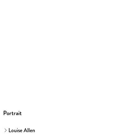
Dateiformat
EPUB
ISBN
9783751526708
Portrait
Louise Allen