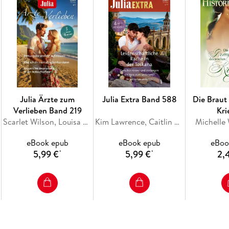
Julia Ärzte zum
Julia Extra Band 588
Die Braut 
Verlieben Band 219
Kri
Scarlet Wilson, Louisa Heaton, Jc Harroway
Kim Lawrence, Caitlin Crews, Mariah Ankenman, Jenni Fletcher
Michelle
eBook epub
eBook epub
eBoo
5,99 €
5,99 €
2,
*
*