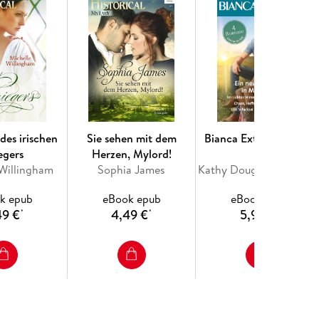
des irischen
Sie sehen mit dem
Bianca Extra Band 163
egers
Herzen, Mylord!
 Willingham
Sophia James
Kathy Douglass, Gina Wilkins, Stella Bagwell, Jules Bennett
k epub
eBook epub
eBook epub
49 €
4,49 €
5,99 €
*
*
*