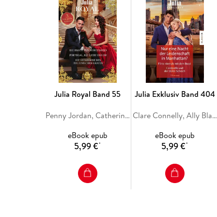
Julia Royal Band 55
Julia Exklusiv Band 404
Penny Jordan, Catherine George, Sara Craven
Clare Connelly, Ally Blake, Maya Blake
eBook epub
eBook epub
5,99 €
5,99 €
*
*