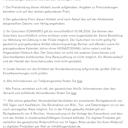
Die Preisbindung dieses Artikels wurde aufgehoben. Angaben zu Preissenkungen
7
beziehen sich auf den letzten gebundenen Preis.
Der gebundene Preis dieses Artikels wird nach Ablauf des auf der Artikelseite
8
dargestellten Datums vom Verlag angehoben.
Ihr Gutschein SOMMER13 gilt bis einschließlich 10.08.2026. Sie können den
12
Gutschein ausschließlich online einlösen unter www.hugendubel.de. Keine Bestellung
zur Abholung mit Zahlung in der Filiale möglich. Der Gutschein ist nicht gültig für
gesetzlich preisgebundene Artikel (deutschsprachige Bücher und eBooks) sowie für
preisgebundene Kalender, tolino shine (4016621130466), tolino select und das
Hugendubel Hörbuch Abo. Der Gutschein ist nicht mit anderen Gutscheinen und
Geschenkkarten kombinierbar. Eine Barauszahlung ist nicht möglich. Ein Weiterverkauf
und der Handel des Gutscheincodes sind nicht gestattet.
Leider können wir die Echtheit der Kundenbewertung aufgrund der großen Zahl an
15
Einzelbewertungen nicht prüfen.
Alle Informationen zur Tiefpreisgarantie finden Sie
hier
16
Alle Preise verstehen sich inkl. der gesetzlichen MwSt. Informationen über den
*
Versand und anfallende Versandkosten finden Sie
hier
Alle online gekauften Versandartikel beinhalten ein erweitertes Rückgaberecht von
***
100 Tagen nach Kaufdatum. Die Rücknahme von Bild-, Ton- und Datenträgern ist nur bei
noch versiegelter Ware möglich. Für in der Filiale gekaufte Artikel gilt ein
Rückgaberecht von 4 Wochen. Voraussetzung ist die Vorlage des Kassenbons und dass
sich der Artikel in wiederverkaufsfähigem Zustand befindet. Für digitale Produkte gilt
weiterhin die gesetzliche Widerrufsfrist von 14 Tagen. Bitte senden Sie Ihren Widerruf
zu digitalen Produkten per Mail an info@hugendubel.de.