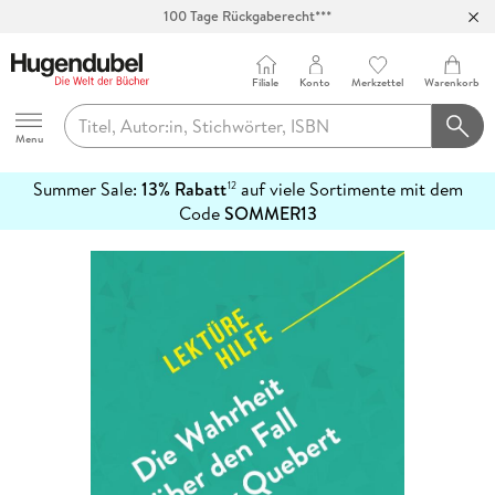
100 Tage Rückgaberecht***
Abholung in über 100 Filialen
Filiale
Konto
Merkzettel
Warenkorb
Hugendubel
Menu
Summer Sale:
13% Rabatt
auf viele Sortimente mit dem
12
mehr
Code
SOMMER13
erfahren