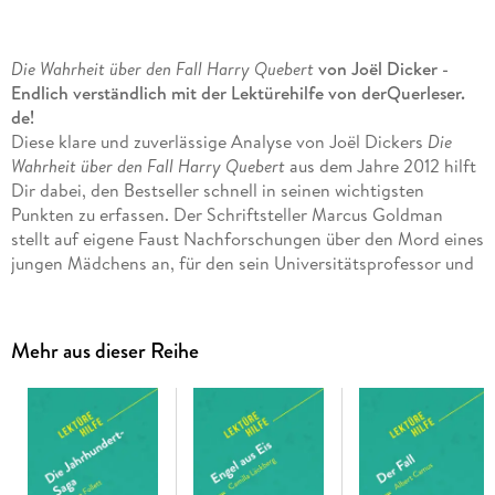
Die Wahrheit über den Fall Harry Quebert
von Joël Dicker -
Endlich verständlich mit der Lektürehilfe von derQuerleser.
de!
Diese klare und zuverlässige Analyse von Joël Dickers
Die
Wahrheit über den Fall Harry Quebert
aus dem Jahre 2012 hilft
Dir dabei, den Bestseller schnell in seinen wichtigsten
Punkten zu erfassen. Der Schriftsteller Marcus Goldman
stellt auf eigene Faust Nachforschungen über den Mord eines
jungen Mädchens an, für den sein Universitätsprofessor und
Freund Harry Quebert angeklagt ist, der zudem eine Affäre
mit dem minderjährigen Opfer hatte. Für den über 700
Seiten langen Krimiroman mit gesellschaftskritischen Zügen
Mehr aus dieser Reihe
erhielt der Schweizer Autor unter anderem den Literaturpreis
Grand Prix du Roman der renommierten Académie Française.
In dieser Lektürehilfe sind enthalten:
. Eine vollständige Inhaltsangabe
. Eine übersichtliche Analyse der Hauptfiguren mit
interessanten Details