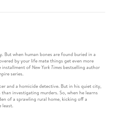
sy. But when human bones are found buried in a
overed by your life mate things get even more
e installment of
New York Times
bestselling author
pire series.
er and a homicide detective. But in his quiet city,
s than investigating murders. So, when he learns
n of a sprawling rural home, kicking off a
 least.
she discovers a body buried on the grounds of her
evous lab Lilith. She was just supposed to be house-
acort arrives. She knows she shouldn't be thinking