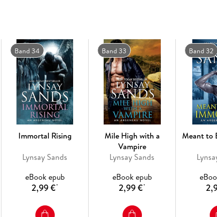
about love when there's a crime scene outside 
attraction to gorgeous Crispin is easier said t
When Crispin realizes that a rogue is involved
simple investigation. Especially because he's s
Band 34
Band 33
Band 32
to kiss her senseless in every room of the man
dangerous rogue by morning. . . right? All in a
A great read for spooky-season nights
A perfect addition to any Halloween reading
Immortal Rising
Mile High with a
Meant to 
Vampire
Lynsay Sands
Lynsay Sands
Lynsa
eBook epub
eBook epub
eBoo
2,99 €
2,99 €
2,
*
*