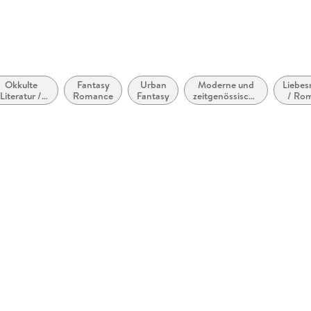
Okkulte
Fantasy
Urban
Moderne und
Liebe
Literatur /
Romance
Fantasy
zeitgenössische
/ Ro
aranormaler
Liebesromane /
Rom
Horror
Romance
Sus