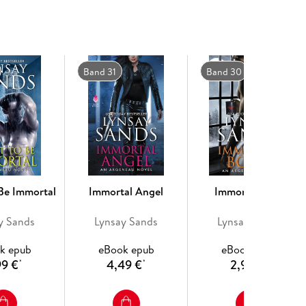
the door. But ignoring her instant, fated mates
han done.
 in this steamy romance, he knows this won't be a
o distracted by Abril's presence that all he wants is
Band 31
Band 30
or. But he can woo her, solve the case, and stop a
 day's work.
 list
Be Immortal
Immortal Angel
Immortal Born
y Sands
Lynsay Sands
Lynsay Sands
k epub
eBook epub
eBook epub
99 €
4,49 €
2,99 €
*
*
*