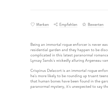
Merken
Empfehlen
Bewerten
Being an immortal rogue enforcer is never ea
residential garden and they happen to be disc
complicated in this latest paranormal romanc
Lynsay Sands's wickedly alluring Argeneau vam
Crispinus Delacort is an immortal rogue enforc
he's more likely to be rounding up truant teen
that human bones have been found in the garde
paranormal mystery, it's unexpected to say the
Abril Newman can't believe her bad luck when 
boss's home, while chasing after Gina's mischi
sitting for a few days! And then Detective Del