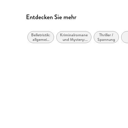
Entdecken Sie mehr
Belletristik:
Kriminalromane
Thriller /
allgemein
und Mystery:
Spannung
und
Polizeiarbeit &
P
literarisch,
Forensik
nicht nach
Genre