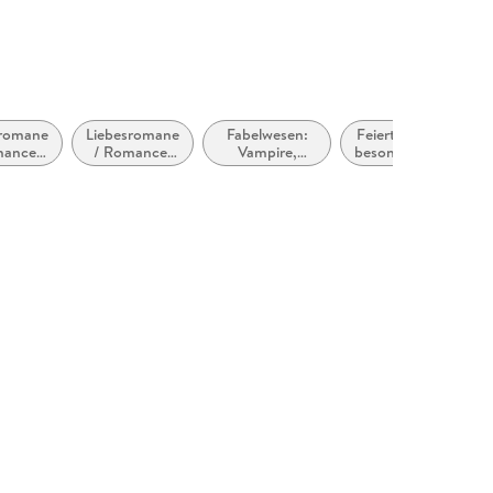
sromane
Liebesromane
Fabelwesen:
Feiertage,
mance:
/ Romance:
Vampire,
besondere
antic
Romantasy,
Werwölfe &
Feste und
pense
paranormal
Gestaltwandler
saisonale
Ereignisse