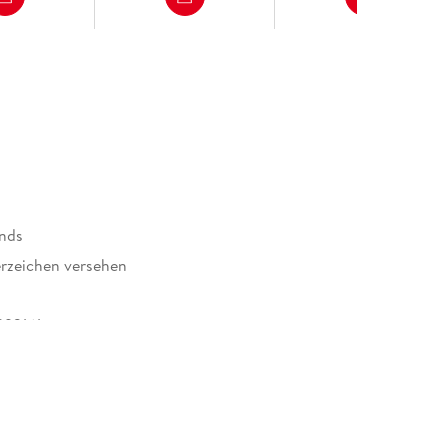
nds
rzeichen versehen
92161