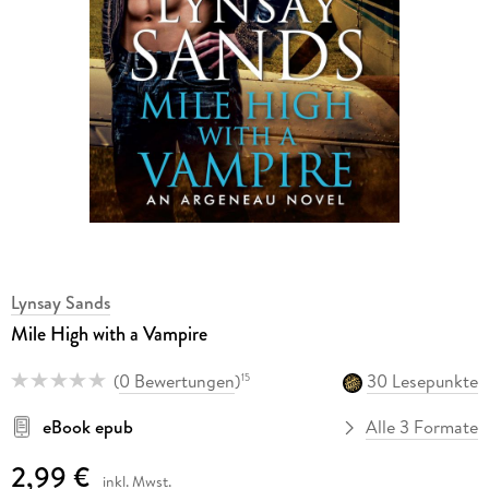
Lynsay Sands
Mile High with a Vampire
(
0 Bewertungen
)
30 Lesepunkte
15
eBook epub
Alle 3 Formate
2,99 €
inkl. Mwst.