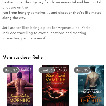
bestselling author Lynsay Sands, an immortal and her mortal
pilot are on the
run from hungry vampires. . . and discover they're life mates
along the way.
Jet Lassiter likes being a pilot for Argeneau Inc. Perks
included travelling to exotic locations and meeting
interesting people, even if
they are the blood-sucking kind. He's living the good life,
until his plane
goes down in the mountains and four of his passengers are
Mehr aus dieser Reihe
gravely injured. They
need blood to heal. . . and Jet is the only source.
Band 37
Band 36
Band 35
Quinn Peters never wanted to be immortal. Once a renowned
heart surgeon, she was turned against her will and now she
has to drink blood
to survive. Before she can ask how her "life can get any
worse, she's in a
plane crash. One of the few survivors, Quinn is desperate to