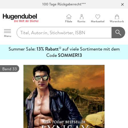
100 Tage Rückgaberecht***
Abholung in über 100 Filialen
Filiale
Konto
Merkzettel
Warenkorb
Hugendubel
Menu
Summer Sale:
13% Rabatt
auf viele Sortimente mit dem
12
mehr
Code
SOMMER13
erfahren
Band 33