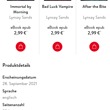
get the mortal
Immortal by
Bad Luck Vampire
After the Bite
pilot to safety before her fellow immortals succumb to their
Morning
blood lust and
Lynsay Sands
Lynsay Sands
Lynsay Sands
drain Jet dry.
eBook epub
eBook epub
eBook epub
2,99 €
2,99 €
2,99 €
*
*
*
But hungry vampires are the least of their worries the crash
wasn't an accident, and someone is trying to kill Quinn. Will
she and Jet find
their happily ever after as life mates, or will her assassin find
her first?
Produktdetails
Erscheinungsdatum
28. September 2021
Sprache
englisch
Seitenanzahl