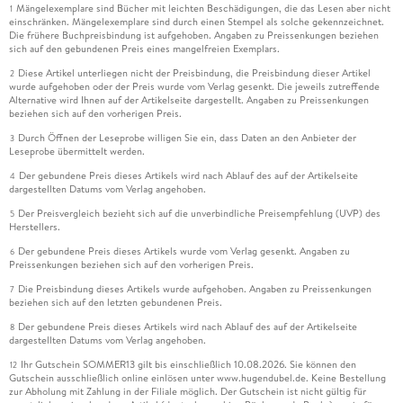
Mängelexemplare sind Bücher mit leichten Beschädigungen, die das Lesen aber nicht
1
einschränken. Mängelexemplare sind durch einen Stempel als solche gekennzeichnet.
Die frühere Buchpreisbindung ist aufgehoben. Angaben zu Preissenkungen beziehen
sich auf den gebundenen Preis eines mangelfreien Exemplars.
Diese Artikel unterliegen nicht der Preisbindung, die Preisbindung dieser Artikel
2
wurde aufgehoben oder der Preis wurde vom Verlag gesenkt. Die jeweils zutreffende
Alternative wird Ihnen auf der Artikelseite dargestellt. Angaben zu Preissenkungen
beziehen sich auf den vorherigen Preis.
Durch Öffnen der Leseprobe willigen Sie ein, dass Daten an den Anbieter der
3
Leseprobe übermittelt werden.
Der gebundene Preis dieses Artikels wird nach Ablauf des auf der Artikelseite
4
dargestellten Datums vom Verlag angehoben.
Der Preisvergleich bezieht sich auf die unverbindliche Preisempfehlung (UVP) des
5
Herstellers.
Der gebundene Preis dieses Artikels wurde vom Verlag gesenkt. Angaben zu
6
Preissenkungen beziehen sich auf den vorherigen Preis.
Die Preisbindung dieses Artikels wurde aufgehoben. Angaben zu Preissenkungen
7
beziehen sich auf den letzten gebundenen Preis.
Der gebundene Preis dieses Artikels wird nach Ablauf des auf der Artikelseite
8
dargestellten Datums vom Verlag angehoben.
Ihr Gutschein SOMMER13 gilt bis einschließlich 10.08.2026. Sie können den
12
Gutschein ausschließlich online einlösen unter www.hugendubel.de. Keine Bestellung
zur Abholung mit Zahlung in der Filiale möglich. Der Gutschein ist nicht gültig für