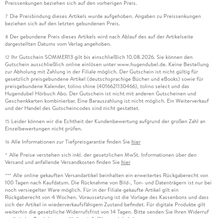
Preissenkungen beziehen sich auf den vorherigen Preis.
Die Preisbindung dieses Artikels wurde aufgehoben. Angaben zu Preissenkungen
7
beziehen sich auf den letzten gebundenen Preis.
Der gebundene Preis dieses Artikels wird nach Ablauf des auf der Artikelseite
8
dargestellten Datums vom Verlag angehoben.
Ihr Gutschein SOMMER13 gilt bis einschließlich 10.08.2026. Sie können den
12
Gutschein ausschließlich online einlösen unter www.hugendubel.de. Keine Bestellung
zur Abholung mit Zahlung in der Filiale möglich. Der Gutschein ist nicht gültig für
gesetzlich preisgebundene Artikel (deutschsprachige Bücher und eBooks) sowie für
preisgebundene Kalender, tolino shine (4016621130466), tolino select und das
Hugendubel Hörbuch Abo. Der Gutschein ist nicht mit anderen Gutscheinen und
Geschenkkarten kombinierbar. Eine Barauszahlung ist nicht möglich. Ein Weiterverkauf
und der Handel des Gutscheincodes sind nicht gestattet.
Leider können wir die Echtheit der Kundenbewertung aufgrund der großen Zahl an
15
Einzelbewertungen nicht prüfen.
Alle Informationen zur Tiefpreisgarantie finden Sie
hier
16
Alle Preise verstehen sich inkl. der gesetzlichen MwSt. Informationen über den
*
Versand und anfallende Versandkosten finden Sie
hier
Alle online gekauften Versandartikel beinhalten ein erweitertes Rückgaberecht von
***
100 Tagen nach Kaufdatum. Die Rücknahme von Bild-, Ton- und Datenträgern ist nur bei
noch versiegelter Ware möglich. Für in der Filiale gekaufte Artikel gilt ein
Rückgaberecht von 4 Wochen. Voraussetzung ist die Vorlage des Kassenbons und dass
sich der Artikel in wiederverkaufsfähigem Zustand befindet. Für digitale Produkte gilt
weiterhin die gesetzliche Widerrufsfrist von 14 Tagen. Bitte senden Sie Ihren Widerruf