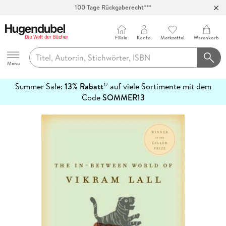
Abholung in über 100 Filialen
Filiale
Konto
Merkzettel
Warenkorb
Hugendubel
Menu
Summer Sale:
13% Rabatt
auf viele Sortimente mit dem
12
mehr
Code
SOMMER13
erfahren