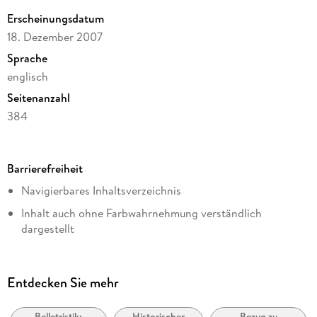
Erscheinungsdatum
18. Dezember 2007
Sprache
englisch
Seitenanzahl
384
Dateigröße
0,45 MB
Barrierefreiheit
Reihe
Navigierbares Inhaltsverzeichnis
Doubleday Canada
Inhalt auch ohne Farbwahrnehmung verständlich
Autor/Autorin
dargestellt
M. G. Vassanji
Alle Texte können angepasst werden
Verlag/Hersteller
Knopf Doubleday Publishing Group
Entdecken Sie mehr
Kopierschutz
mit Adobe-DRM-Kopierschutz
Belletristik:
Historischer
Bezug zu