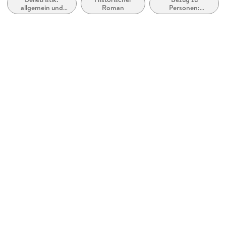
allgemein und
Roman
Personen:
Family Sharing
literarisch, nicht
ethnische
nach Genre
Gruppen, indigene
Ja
Völker, Kulturen,
Stämme und
Produktart
andere
EBOOK
Gruppierungen
von Menschen
Dateiformat
EPUB
ISBN
9780307428745