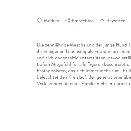
Merken
Empfehlen
Bewerten
Die zehnjährige Mascha und der junge Hund T
ihren eigenen Lebensimpulsen widersprechen. W
und sich gegenseitig unterstützen, davon erzä
tiefem Mitgefühl für alle Figuren beschreibt 
Protagonisten, das sich immer mehr zum Thrill
beleuchtet den Kreislauf, der generationenübe
"Es braucht einen, der abspringt, um das Famil
all die Gespenster herkommen und was sie sind