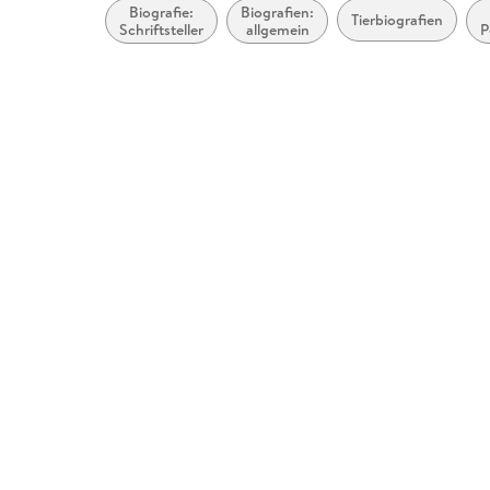
Biografie:
Biografien:
Tierbiografien
Schriftsteller
allgemein
P