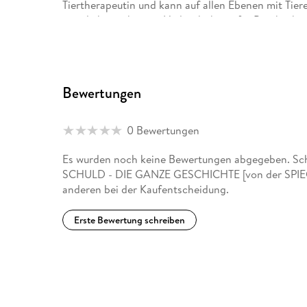
Tiertherapeutin und kann auf allen Ebenen mit Tiere
staatlich anerkannte Heilpraktikerin für Psychoth
Traumaintegration und emotionale Kompetenz. Sie le
Autorin, Seminarleiterin und Referentin internationa
Bewertungen
0 Bewertungen
Es wurden noch keine Bewertungen abgegeben. Sch
SCHULD - DIE GANZE GESCHICHTE [von der SPIEGEL
anderen bei der Kaufentscheidung.
Erste Bewertung schreiben