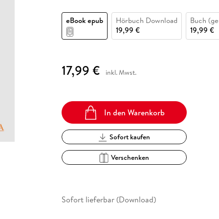
Fremdsprachige Bücher
n Lernhilfen
 Jugendbücher
eiber
Hörbuch Downloads im Bundle
cher
 Vergleich
 Puzzlezubehör
Lernen
New Adult
STABILO
Taschenbücher
eBook epub
Hörbuch Download
Buch (ge
hilfen
hriller
 Backen
er
lender
Ratgeber
19,99 €
19,99 €
op
hriller
Romance
Sachbücher
17,99 €
precher:innen
inkl. Mwst.
Science Fiction
Fremdsprachige Bücher
In den Warenkorb
Sofort kaufen
Verschenken
Sofort lieferbar (Download)