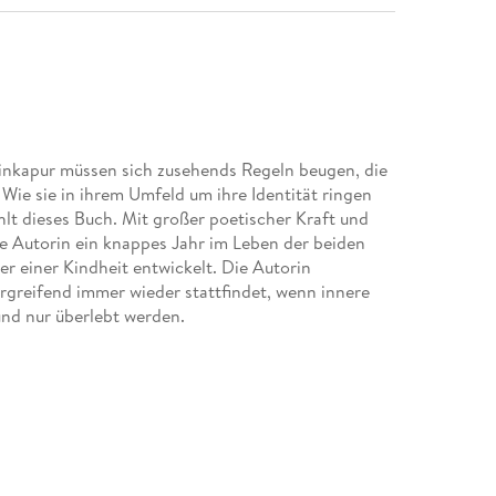
inkapur müssen sich zusehends Regeln beugen, die
ie sie in ihrem Umfeld um ihre Identität ringen
hlt dieses Buch. Mit großer poetischer Kraft und
die Autorin ein knappes Jahr im Leben der beiden
er einer Kindheit entwickelt. Die Autorin
rgreifend immer wieder stattfindet, wenn innere
ienkarussell von außen zu sehen. Als ich begriff, wo
, konnte ich mich ihnen und mir selbst endlich