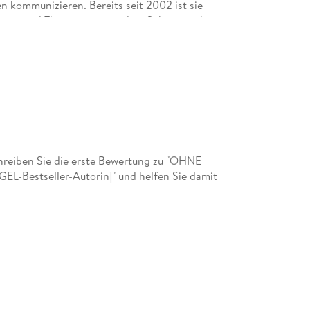
n kommunizieren. Bereits seit 2002 ist sie
erapie und Therapeutin mit dem Schwerpunkt
bt in der Prignitz und in Schweden, ist aber als
l tätig.
reiben Sie die erste Bewertung zu "OHNE
-Bestseller-Autorin]" und helfen Sie damit