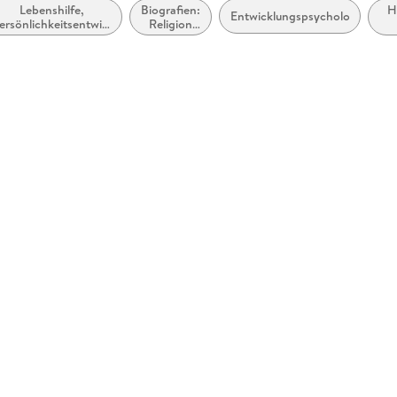
Lebenshilfe,
Biografien:
H
Entwicklungspsychologie
ersönlichkeitsentwicklung
Religion
und praktische Tipps
und
Hau
Spirituelles