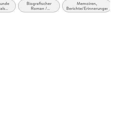
unde
Biografischer
Memoiren,
Traumatolo
als
Roman /
Berichte/Erinnerungen
Therapie 
stiere
Autobiografischer
Schock
Roman