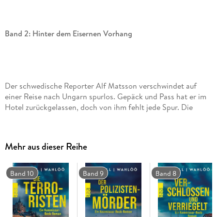
Band 2: Hinter dem Eisernen Vorhang
Der schwedische Reporter Alf Matsson verschwindet auf
einer Reise nach Ungarn spurlos. Gepäck und Pass hat er im
Hotel zurückgelassen, doch von ihm fehlt jede Spur. Die
ungarische Polizei tappt im Dunkeln. Kommissar Martin Beck
von der Stockholmer Kriminalpolizei reist inoffiziell nach
Budapest, um den rätselhaften Fall aufzuklären. Doch kaum
Mehr aus dieser Reihe
angekommen, wird er von Unbekannten brutal
zusammengeschlagen. Jemand versucht mit allen Mitteln zu
verhindern, dass die Wahrheit ans Licht kommt. . .
Band 10
Band 9
Band 8
Dies ist der zweite Band der weltberühmten Krimiserie um
den schwedischen Kommissar Martin Beck von Maj Sjöwall