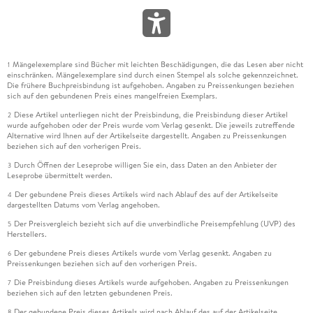
Mängelexemplare sind Bücher mit leichten Beschädigungen, die das Lesen aber nicht
1
einschränken. Mängelexemplare sind durch einen Stempel als solche gekennzeichnet.
Die frühere Buchpreisbindung ist aufgehoben. Angaben zu Preissenkungen beziehen
sich auf den gebundenen Preis eines mangelfreien Exemplars.
Diese Artikel unterliegen nicht der Preisbindung, die Preisbindung dieser Artikel
2
wurde aufgehoben oder der Preis wurde vom Verlag gesenkt. Die jeweils zutreffende
Alternative wird Ihnen auf der Artikelseite dargestellt. Angaben zu Preissenkungen
beziehen sich auf den vorherigen Preis.
Durch Öffnen der Leseprobe willigen Sie ein, dass Daten an den Anbieter der
3
Leseprobe übermittelt werden.
Der gebundene Preis dieses Artikels wird nach Ablauf des auf der Artikelseite
4
dargestellten Datums vom Verlag angehoben.
Der Preisvergleich bezieht sich auf die unverbindliche Preisempfehlung (UVP) des
5
Herstellers.
Der gebundene Preis dieses Artikels wurde vom Verlag gesenkt. Angaben zu
6
Preissenkungen beziehen sich auf den vorherigen Preis.
Die Preisbindung dieses Artikels wurde aufgehoben. Angaben zu Preissenkungen
7
beziehen sich auf den letzten gebundenen Preis.
Der gebundene Preis dieses Artikels wird nach Ablauf des auf der Artikelseite
8