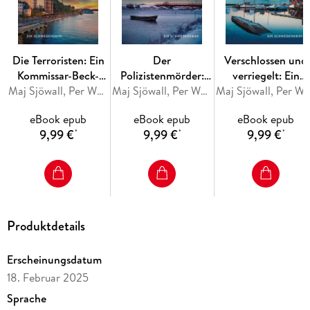
und Per Wahlöö. In neuer Übersetzung und mit einem
Vorwort von Anders Roslund und Börge Hellström entführt
Der Mann, der sich in Luft auflöste
die Leser in die Welt des
Kalten Krieges und hinter den Eisernen Vorhang. Ein
Die Terroristen: Ein
Der
Verschlossen und
spannender Kriminalroman voller Intrigen und Wendungen,
Kommissar-Beck-
Polizistenmörder:
verriegelt: Ein
der Einblicke in eine längst vergangene Epoche gewährt.
Roman
Maj Sjöwall, Per Wahlöö
Ein Kommissar-Beck-
Maj Sjöwall, Per Wahlöö
Kommissar-Beck-
Maj Sjöwall, Per W
Roman
Roman
eBook epub
eBook epub
eBook epub
9,99 €
9,99 €
9,99 €
*
*
*
Produktdetails
Erscheinungsdatum
18. Februar 2025
Sprache