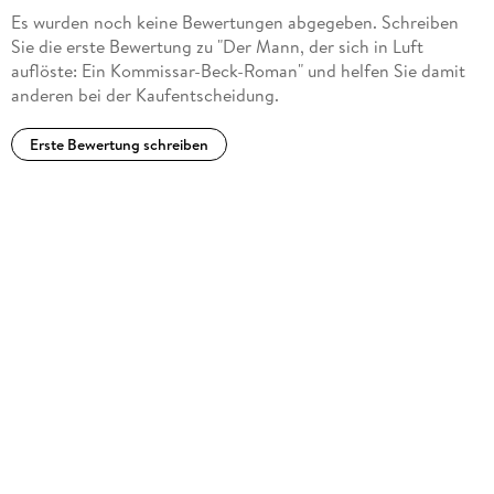
Es wurden noch keine Bewertungen abgegeben. Schreiben
nach dem Studium der Geschichte als Journalist Karriere. In
Sie die erste Bewertung zu "Der Mann, der sich in Luft
den fünfziger Jahren ging er nach Spanien und wurde 1956
auflöste: Ein Kommissar-Beck-Roman" und helfen Sie damit
vom Franco-Regime ausgewiesen. Nach verschiedenen
anderen bei der Kaufentscheidung.
Reisen um die halbe Welt ließ er sich wieder in Schweden
nieder und arbeitete dort als Schriftsteller. Per Wahlöö starb
1975 in seiner Heimatstadt.
Erste Bewertung schreiben