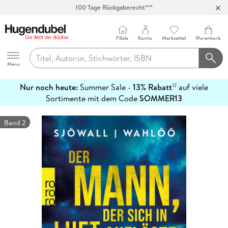
100 Tage Rückgaberecht***
Abholung in über 100 Filialen
Filiale
Konto
Merkzettel
Warenkorb
Hugendubel
Menu
Nur noch heute:
Summer Sale -
13% Rabatt
auf viele
12
mehr
Sortimente mit dem Code
SOMMER13
erfahren
Band 2