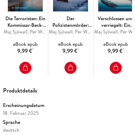
Sjöwall und Per Wahlöö gelingt es meisterhaft, einen
fesselnden Kriminalfall mit einer intensiven Charakterstudie
des Protagonisten zu verbinden. In neuer Übersetzung und
Die Terroristen: Ein
Der
Verschlossen und
mit einem Vorwort von Kjell Ola Dahl lädt dieser Klassiker
Kommissar-Beck-
Polizistenmörder:
verriegelt: Ein
der skandinavischen Kriminalliteratur zu einer spannenden
Roman
Maj Sjöwall, Per Wahlöö
Ein Kommissar-Beck-
Maj Sjöwall, Per Wahlöö
Kommissar-Beck-
Maj Sjöwall, Per W
Ermittlung in die Abgründe Stockholms ein.
Roman
Roman
eBook epub
eBook epub
eBook epub
9,99 €
9,99 €
9,99 €
*
*
*
Produktdetails
Erscheinungsdatum
18. Februar 2025
Sprache
deutsch