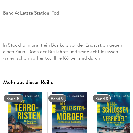
Band 4: Letzte Station: Tod
In Stockholm prallt ein Bus kurz vor der Endstation gegen
einen Zaun. Doch der Busfahrer und seine acht Insassen
waren schon vorher tot. Ihre Körper sind durch
Maschinengewehrschüsse bis zur Unkenntlichkeit entstellt.
Nur bei einem Opfer kann die Identität sofort geklärt
werden: Es ist der junge Kriminalbeamte Åke Stenström. War
Mehr aus dieser Reihe
Stenström der Lösung eines alten, längst zu den Akten
gelegten Falls zu nahe gekommen? Und wenn ja, um welchen
Fall handelt es sich?
Band 10
Band 9
Band 8
Endstation für neun
ist der vierte Band der weltberühmten
Serie um den schwedischen Kommissar Martin Beck. Maj