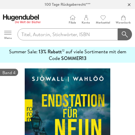
100 Tage Rückgaberecht***
Abholung in über 100 Filialen
Filiale
Konto
Merkzettel
Warenkorb
Hugendubel
Menu
Summer Sale:
13% Rabatt
auf viele Sortimente mit dem
12
mehr
Code
SOMMER13
erfahren
Band 4