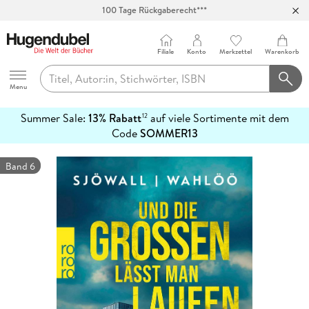
100 Tage Rückgaberecht***
Abholung in über 100 Filialen
Filiale
Konto
Merkzettel
Warenkorb
Hugendubel
Menu
Summer Sale:
13% Rabatt
auf viele Sortimente mit dem
12
mehr
Code
SOMMER13
erfahren
Band 6