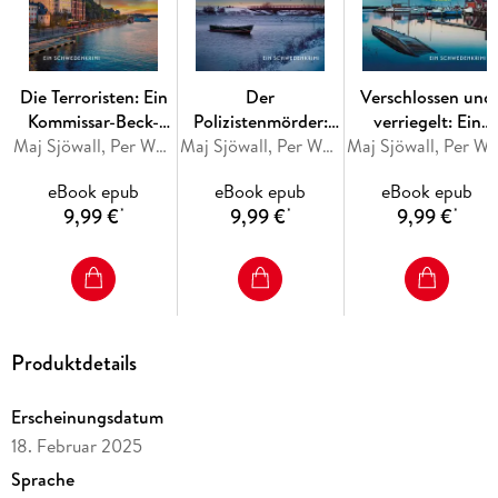
Die Terroristen: Ein
Der
Verschlossen und
Kommissar-Beck-
Polizistenmörder:
verriegelt: Ein
Roman
Maj Sjöwall, Per Wahlöö
Ein Kommissar-Beck-
Maj Sjöwall, Per Wahlöö
Kommissar-Beck-
Maj Sjöwall, Per W
Roman
Roman
eBook epub
eBook epub
eBook epub
9,99 €
9,99 €
9,99 €
*
*
*
Produktdetails
Erscheinungsdatum
18. Februar 2025
Sprache