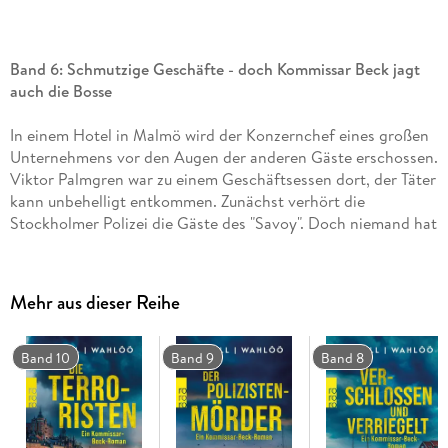
Band 6: Schmutzige Geschäfte - doch Kommissar Beck jagt
auch die Bosse
In einem Hotel in Malmö wird der Konzernchef eines großen
Unternehmens vor den Augen der anderen Gäste erschossen.
Viktor Palmgren war zu einem Geschäftsessen dort, der Täter
kann unbehelligt entkommen. Zunächst verhört die
Stockholmer Polizei die Gäste des "Savoy". Doch niemand hat
den Mörder erkannt oder vermag ihn genau zu beschreiben.
Also muss Martin Beck die Ermittlungen übernehmen. . .
Mehr aus dieser Reihe
Dies ist der sechste Band der weltberühmten Serie um den
schwedischen Kommissar Martin Beck. In neuer Übersetzung
und mit einem Vorwort von Arne Dahl (
Band 10
Band 9
Band 8
Stummer Schrei
,
Kaltes Fieber
).