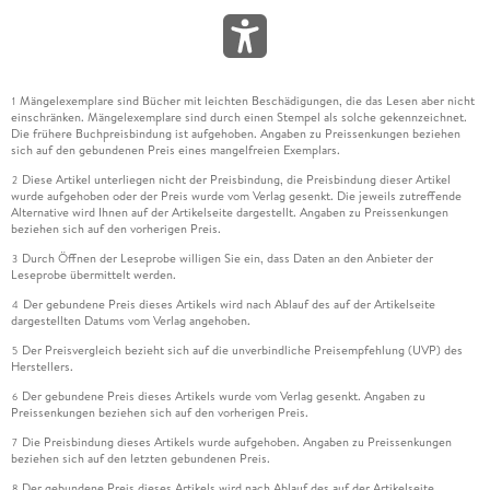
Mängelexemplare sind Bücher mit leichten Beschädigungen, die das Lesen aber nicht
1
einschränken. Mängelexemplare sind durch einen Stempel als solche gekennzeichnet.
Die frühere Buchpreisbindung ist aufgehoben. Angaben zu Preissenkungen beziehen
sich auf den gebundenen Preis eines mangelfreien Exemplars.
Diese Artikel unterliegen nicht der Preisbindung, die Preisbindung dieser Artikel
2
wurde aufgehoben oder der Preis wurde vom Verlag gesenkt. Die jeweils zutreffende
Alternative wird Ihnen auf der Artikelseite dargestellt. Angaben zu Preissenkungen
beziehen sich auf den vorherigen Preis.
Durch Öffnen der Leseprobe willigen Sie ein, dass Daten an den Anbieter der
3
Leseprobe übermittelt werden.
Der gebundene Preis dieses Artikels wird nach Ablauf des auf der Artikelseite
4
dargestellten Datums vom Verlag angehoben.
Der Preisvergleich bezieht sich auf die unverbindliche Preisempfehlung (UVP) des
5
Herstellers.
Der gebundene Preis dieses Artikels wurde vom Verlag gesenkt. Angaben zu
6
Preissenkungen beziehen sich auf den vorherigen Preis.
Die Preisbindung dieses Artikels wurde aufgehoben. Angaben zu Preissenkungen
7
beziehen sich auf den letzten gebundenen Preis.
Der gebundene Preis dieses Artikels wird nach Ablauf des auf der Artikelseite
8