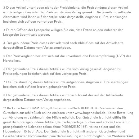
Diese Artikel unterliegen nicht der Preisbindung, die Preisbindung dieser Artikel
2
wurde aufgehoben oder der Preis wurde vom Verlag gesenkt. Die jeweils zutreffende
Alternative wird Ihnen auf der Artikelseite dargestellt. Angaben zu Preissenkungen
beziehen sich auf den vorherigen Preis.
Durch Öffnen der Leseprobe willigen Sie ein, dass Daten an den Anbieter der
3
Leseprobe übermittelt werden.
Der gebundene Preis dieses Artikels wird nach Ablauf des auf der Artikelseite
4
dargestellten Datums vom Verlag angehoben.
Der Preisvergleich bezieht sich auf die unverbindliche Preisempfehlung (UVP) des
5
Herstellers.
Der gebundene Preis dieses Artikels wurde vom Verlag gesenkt. Angaben zu
6
Preissenkungen beziehen sich auf den vorherigen Preis.
Die Preisbindung dieses Artikels wurde aufgehoben. Angaben zu Preissenkungen
7
beziehen sich auf den letzten gebundenen Preis.
Der gebundene Preis dieses Artikels wird nach Ablauf des auf der Artikelseite
8
dargestellten Datums vom Verlag angehoben.
Ihr Gutschein SOMMER13 gilt bis einschließlich 10.08.2026. Sie können den
12
Gutschein ausschließlich online einlösen unter www.hugendubel.de. Keine Bestellung
zur Abholung mit Zahlung in der Filiale möglich. Der Gutschein ist nicht gültig für
gesetzlich preisgebundene Artikel (deutschsprachige Bücher und eBooks) sowie für
preisgebundene Kalender, tolino shine (4016621130466), tolino select und das
Hugendubel Hörbuch Abo. Der Gutschein ist nicht mit anderen Gutscheinen und
Geschenkkarten kombinierbar. Eine Barauszahlung ist nicht möglich. Ein Weiterverkauf