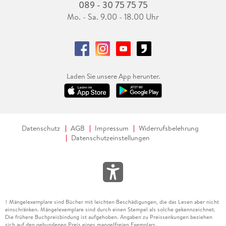
089 - 30 75 75 75
Mo. - Sa. 9.00 - 18.00 Uhr
Laden Sie unsere App herunter.
Datenschutz
AGB
Impressum
Widerrufsbelehrung
Datenschutzeinstellungen
Mängelexemplare sind Bücher mit leichten Beschädigungen, die das Lesen aber nicht
1
einschränken. Mängelexemplare sind durch einen Stempel als solche gekennzeichnet.
Die frühere Buchpreisbindung ist aufgehoben. Angaben zu Preissenkungen beziehen
sich auf den gebundenen Preis eines mangelfreien Exemplars.