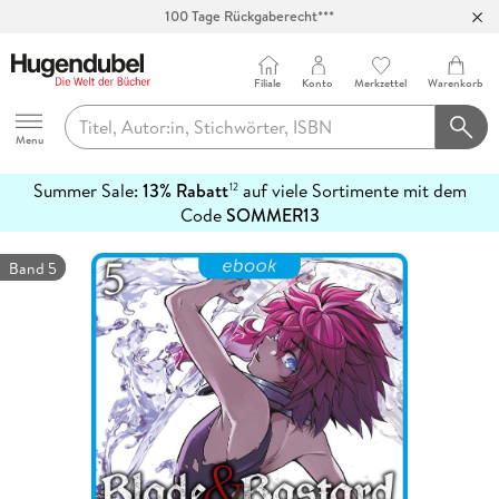
100 Tage Rückgaberecht***
Abholung in über 100 Filialen
Filiale
Konto
Merkzettel
Warenkorb
Hugendubel
Menu
Summer Sale:
13% Rabatt
auf viele Sortimente mit dem
12
mehr
Code
SOMMER13
erfahren
Band 5