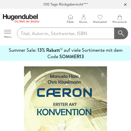
100 Tage Rückgaberecht***
Abholung in über 100 Filialen
Filiale
Konto
Merkzettel
Warenkorb
Hugendubel
Menu
Summer Sale:
13% Rabatt
auf viele Sortimente mit dem
12
mehr
Code
SOMMER13
erfahren