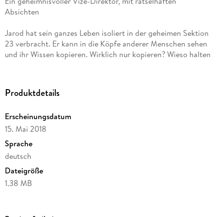
Ein geheimnisvoller Vize-Direktor, mit rätselhaften
Absichten
Jarod hat sein ganzes Leben isoliert in der geheimen Sektion
23 verbracht. Er kann in die Köpfe anderer Menschen sehen
und ihr Wissen kopieren. Wirklich nur kopieren? Wieso halten
ihn alle für so gefährlich, dass man ihn rund um die Uhr
einsperren, bewachen und mit Schmerzen unter Kontrolle
halten muss?
Produktdetails
Genau die gleichen Fragen stellt sich Lyle Parker, der neue
Erscheinungsdatum
Betreuer von Jarod. Er ist Ex-Astronaut, Testpilot, sehr von
15. Mai 2018
sich eingenommen und rebellisch gegen Vorgesetzte. Auf
den ersten Blick scheinen Welten zwischen den beiden zu
Sprache
liegen, aber schon bald muss Lyle erkennen: ihn verbindet
deutsch
mehr mit Jarod, als ihm lieb ist.
Dateigröße
1,38 MB
Autor/Autorin
Manuela Hain, Chris Kögelmann