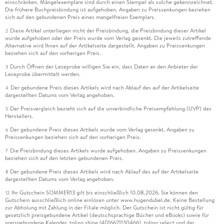
einschränken. Mängelexemplare sind durch einen Stempel als solche gekennzeichnet.
Die frühere Buchpreisbindung ist aufgehoben. Angaben zu Preissenkungen beziehen
sich auf den gebundenen Preis eines mangelfreien Exemplars.
Diese Artikel unterliegen nicht der Preisbindung, die Preisbindung dieser Artikel
2
wurde aufgehoben oder der Preis wurde vom Verlag gesenkt. Die jeweils zutreffende
Alternative wird Ihnen auf der Artikelseite dargestellt. Angaben zu Preissenkungen
beziehen sich auf den vorherigen Preis.
Durch Öffnen der Leseprobe willigen Sie ein, dass Daten an den Anbieter der
3
Leseprobe übermittelt werden.
Der gebundene Preis dieses Artikels wird nach Ablauf des auf der Artikelseite
4
dargestellten Datums vom Verlag angehoben.
Der Preisvergleich bezieht sich auf die unverbindliche Preisempfehlung (UVP) des
5
Herstellers.
Der gebundene Preis dieses Artikels wurde vom Verlag gesenkt. Angaben zu
6
Preissenkungen beziehen sich auf den vorherigen Preis.
Die Preisbindung dieses Artikels wurde aufgehoben. Angaben zu Preissenkungen
7
beziehen sich auf den letzten gebundenen Preis.
Der gebundene Preis dieses Artikels wird nach Ablauf des auf der Artikelseite
8
dargestellten Datums vom Verlag angehoben.
Ihr Gutschein SOMMER13 gilt bis einschließlich 10.08.2026. Sie können den
12
Gutschein ausschließlich online einlösen unter www.hugendubel.de. Keine Bestellung
zur Abholung mit Zahlung in der Filiale möglich. Der Gutschein ist nicht gültig für
gesetzlich preisgebundene Artikel (deutschsprachige Bücher und eBooks) sowie für
preisgebundene Kalender, tolino shine (4016621130466), tolino select und das