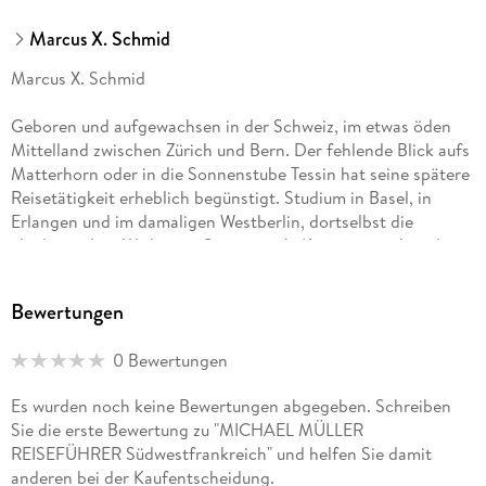
nachhaltig
orientiert.
Marcus X. Schmid
Marcus X. Schmid
Ihre Vorteile mit dem E-Book
Geboren und aufgewachsen in der Schweiz, im etwas öden
Mittelland zwischen Zürich und Bern. Der fehlende Blick aufs
Alle Inhalte jederzeit digital verfügbar. Schnelles Navigieren
Matterhorn oder in die Sonnenstube Tessin hat seine spätere
per
Reisetätigkeit erheblich begünstigt. Studium in Basel, in
Suchfunktion. Geringes Gewicht im Gepäck. Ideal für
Erlangen und im damaligen Westberlin, dortselbst die
spontane Planung
akademischen Weihen in Germanistik, Komparatistik und
unterwegs.
Politologie empfangen. Lebt und arbeitet freiberuflich als
Autor und Übersetzer in der französischsprachigen Schweiz.
Bewertungen
0 Bewertungen
Authentisch reisen mit den Reiseführern aus dem Michael
Müller Verlag
Es wurden noch keine Bewertungen abgegeben. Schreiben
Sie die erste Bewertung zu "MICHAEL MÜLLER
Unsere Reiseführer sind von Reisenden für Reisende
REISEFÜHRER Südwestfrankreich" und helfen Sie damit
gemacht. Ehrlich,
anderen bei der Kaufentscheidung.
unabhängig, authentisch.