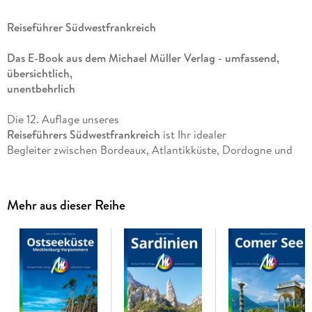
Reiseführer Südwestfrankreich
Das E-Book aus dem Michael Müller Verlag - umfassend,
übersichtlich,
unentbehrlich
Die 12. Auflage unseres
Reiseführers Südwestfrankreich
ist Ihr idealer
Begleiter zwischen Bordeaux, Atlantikküste, Dordogne und
Baskenland. Autor
Marcus X. Schmid recherchierte jahrelang
persönlich vor Ort
. Jede
Mehr aus dieser Reihe
Unterkunft ist geprüft, jedes Restaurant getestet, jede Route
selbst gegangen.
Die Kölnische Rundschau nennt das Buch eine »höchst
informative Schatzkiste«.