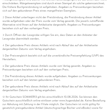
einschränken. Mängelexemplare sind durch einen Stempel als solche gekennzeichnet.
Die frühere Buchpreisbindung ist aufgehoben. Angaben zu Preissenkungen beziehen
sich auf den gebundenen Preis eines mangelfreien Exemplars.
Diese Artikel unterliegen nicht der Preisbindung, die Preisbindung dieser Artikel
2
wurde aufgehoben oder der Preis wurde vom Verlag gesenkt. Die jeweils zutreffende
Alternative wird Ihnen auf der Artikelseite dargestellt. Angaben zu Preissenkungen
beziehen sich auf den vorherigen Preis.
Durch Öffnen der Leseprobe willigen Sie ein, dass Daten an den Anbieter der
3
Leseprobe übermittelt werden.
Der gebundene Preis dieses Artikels wird nach Ablauf des auf der Artikelseite
4
dargestellten Datums vom Verlag angehoben.
Der Preisvergleich bezieht sich auf die unverbindliche Preisempfehlung (UVP) des
5
Herstellers.
Der gebundene Preis dieses Artikels wurde vom Verlag gesenkt. Angaben zu
6
Preissenkungen beziehen sich auf den vorherigen Preis.
Die Preisbindung dieses Artikels wurde aufgehoben. Angaben zu Preissenkungen
7
beziehen sich auf den letzten gebundenen Preis.
Der gebundene Preis dieses Artikels wird nach Ablauf des auf der Artikelseite
8
dargestellten Datums vom Verlag angehoben.
Ihr Gutschein SOMMER13 gilt bis einschließlich 10.08.2026. Sie können den
12
Gutschein ausschließlich online einlösen unter www.hugendubel.de. Keine Bestellung
zur Abholung mit Zahlung in der Filiale möglich. Der Gutschein ist nicht gültig für
gesetzlich preisgebundene Artikel (deutschsprachige Bücher und eBooks) sowie für