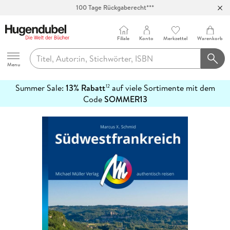
100 Tage Rückgaberecht***
Abholung in über 100 Filialen
Filiale
Konto
Merkzettel
Warenkorb
Hugendubel
Menu
Summer Sale:
13% Rabatt
auf viele Sortimente mit dem
12
mehr
Code
SOMMER13
erfahren