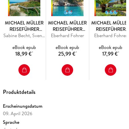
Ihre Vorteile auf einen Blick
MICHAEL MÜLLER
MICHAEL MÜLLER
MICHAEL MÜLLE
384 Seiten
voller Geheimtipps und Hintergrundwissen
REISEFÜHRER
REISEFÜHRER
REISEFÜHRER
Ostseeküste
Sabine Becht, Sven Talaron
Eberhard Fohrer
Sardinien
Eberhard Fohrer
Comer See
Mecklenburg-
eBook epub
eBook epub
eBook epub
Vorpommern
173 Farbfotos
mit authentischen Eindrücken
18,99 €
25,99 €
17,99 €
*
*
*
44 Karten
und Pläne
Produktdetails
Kennzeichnung von
nachhaltigen Betrieben
Erscheinungsdatum
09. April 2026
jederzeit griffbereit auf Ihrem
Sprache
E-Reader, Tablet oder Smartphone
.