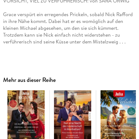
Grace verspürt ein erregendes Prickeln, sobald Nick Rafford
in ihre Nähe kommt. Dabei hat er es womöglich auf den
kleinen Michael abgesehen, um den sie sich kümmert.
Trotzdem kann sie Nick einfach nicht widerstehen - zu
DU HAST DAS FEUER ENTFACHT von SHAWNA
Mehr aus dieser Reihe
Wie kommt dieser Mann dazu, sie hemmungslos zu küssen?
Empört mustert Marcie den Übeltäter: ziemlich unverschämt,
der Typ - und unverschämt sexy! Noch immer glüht ihr
Gesicht, und ihr Herz klopft wie wild. Natürlich nur, weil sie