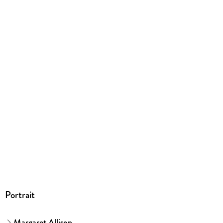
EBOOK
Dateiformat
EPUB
ISBN
9783751508025
Portrait
Margaret Allison