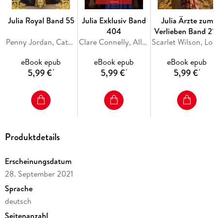
HEISSE KÜSSE - NUR ZUM SCHEIN? von MARGARET
Julia Royal Band 55
Julia Exklusiv Band
Julia Ärzte zum
404
Verlieben Band 21
Er will die Firma erhalten, und dafür ist Rick zu allem bereit.
Penny Jordan, Catherine George, Sara Craven
Clare Connelly, Ally Blake, Maya Blake
Scarlet Wils
Auch dazu, der Konkurrenz vorzuspielen, dass seine Kollegin
Lessa und er ein Paar sind. Mit vorgetäuschter Leidenschaft
eBook epub
eBook epub
eBook epub
küsst er sie - und stellt erstaunt fest, dass er Lessa niemals
5,99 €
5,99 €
5,99 €
*
*
*
wieder loslassen will!
Produktdetails
Erscheinungsdatum
28. September 2021
Sprache
deutsch
Seitenanzahl