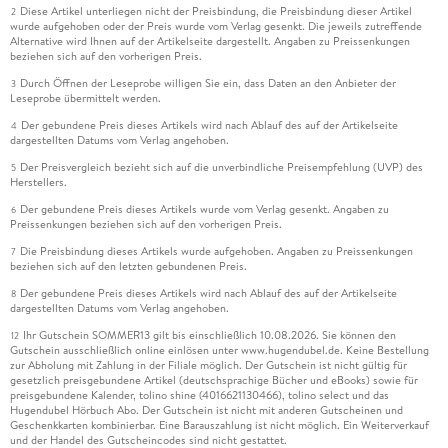
Diese Artikel unterliegen nicht der Preisbindung, die Preisbindung dieser Artikel
2
wurde aufgehoben oder der Preis wurde vom Verlag gesenkt. Die jeweils zutreffende
Alternative wird Ihnen auf der Artikelseite dargestellt. Angaben zu Preissenkungen
beziehen sich auf den vorherigen Preis.
Durch Öffnen der Leseprobe willigen Sie ein, dass Daten an den Anbieter der
3
Leseprobe übermittelt werden.
Der gebundene Preis dieses Artikels wird nach Ablauf des auf der Artikelseite
4
dargestellten Datums vom Verlag angehoben.
Der Preisvergleich bezieht sich auf die unverbindliche Preisempfehlung (UVP) des
5
Herstellers.
Der gebundene Preis dieses Artikels wurde vom Verlag gesenkt. Angaben zu
6
Preissenkungen beziehen sich auf den vorherigen Preis.
Die Preisbindung dieses Artikels wurde aufgehoben. Angaben zu Preissenkungen
7
beziehen sich auf den letzten gebundenen Preis.
Der gebundene Preis dieses Artikels wird nach Ablauf des auf der Artikelseite
8
dargestellten Datums vom Verlag angehoben.
Ihr Gutschein SOMMER13 gilt bis einschließlich 10.08.2026. Sie können den
12
Gutschein ausschließlich online einlösen unter www.hugendubel.de. Keine Bestellung
zur Abholung mit Zahlung in der Filiale möglich. Der Gutschein ist nicht gültig für
gesetzlich preisgebundene Artikel (deutschsprachige Bücher und eBooks) sowie für
preisgebundene Kalender, tolino shine (4016621130466), tolino select und das
Hugendubel Hörbuch Abo. Der Gutschein ist nicht mit anderen Gutscheinen und
Geschenkkarten kombinierbar. Eine Barauszahlung ist nicht möglich. Ein Weiterverkauf
und der Handel des Gutscheincodes sind nicht gestattet.