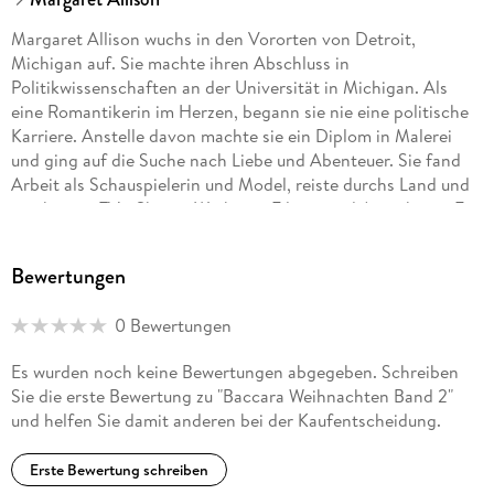
Margaret Allison wuchs in den Vororten von Detroit,
Michigan auf. Sie machte ihren Abschluss in
Politikwissenschaften an der Universität in Michigan. Als
eine Romantikerin im Herzen, begann sie nie eine politische
Karriere. Anstelle davon machte sie ein Diplom in Malerei
und ging auf die Suche nach Liebe und Abenteuer. Sie fand
Arbeit als Schauspielerin und Model, reiste durchs Land und
erschien in TV - Shows, Werbung, Filmen und Autoshows. Es
ergab sich, dass sie einen Job bei National Geographic
Television bekam, bei dem sie Video - Kopien und Filme
Bewertungen
betiteln musste. Und dabei wurde sie sich bewusst, wo ihre
tatsächliche Begabung lag: im Schreiben. Nach kurzen,
0 Bewertungen
uneffizienten Intermezzos als Poetin und Drehbuchautorin
brachte ein Lehrer sie dazu, aufzuschreiben, was ihr durch
Es wurden noch keine Bewertungen abgegeben. Schreiben
den Kopf ging. Sofort begann sie romantische Romane zu
Sie die erste Bewertung zu "Baccara Weihnachten Band 2"
schreiben und sie verkaufte ihr erstes Buch gleich als
und helfen Sie damit anderen bei der Kaufentscheidung.
Dreierpack (also 3 geplante Bücher) und schaute nie mehr
zurück. Margaret Allison lebt mit ihrem Ehemann und zwei
Erste Bewertung schreiben
Töchtern in Annapolis, Maryland. Sie glaubt fest daran, dass