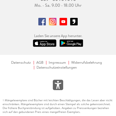
Mo. - Sa. 9.00 - 18.00 Uhr
Laden Sie unsere App herunter.
Datenschutz
AGB
Impressum
Widerrufsbelehrung
Datenschutzeinstellungen
Mängelexemplare sind Bücher mit leichten Beschädigungen, die das Lesen aber nicht
1
einschränken. Mängelexemplare sind durch einen Stempel als solche gekennzeichnet.
Die frühere Buchpreisbindung ist aufgehoben. Angaben zu Preissenkungen beziehen
sich auf den gebundenen Preis eines mangelfreien Exemplars.