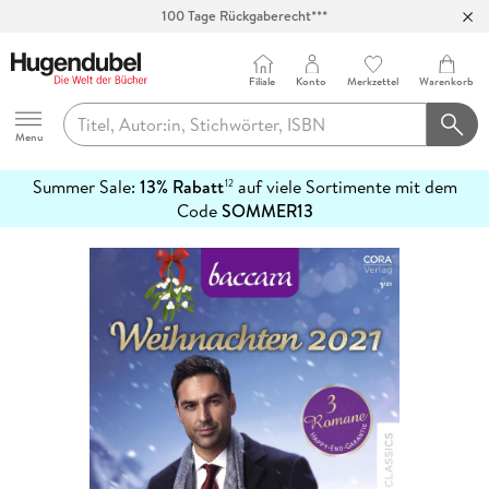
100 Tage Rückgaberecht***
Abholung in über 100 Filialen
Filiale
Konto
Merkzettel
Warenkorb
Hugendubel
Menu
Summer Sale:
13% Rabatt
auf viele Sortimente mit dem
12
mehr
Code
SOMMER13
erfahren