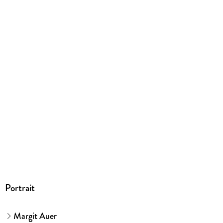
EBOOK
Dateiformat
EPUB
ISBN
9783646933871
Portrait
Margit Auer