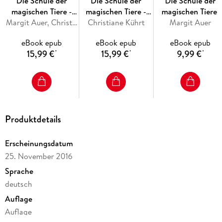
Die Schule der
Die Schule der
Die Schule der
magischen Tiere -
magischen Tiere -
magischen Tiere:
Das Backbuch
Margit Auer, Christiane Kührt
Christiane Kührt
Das Kochbuch
Eingeschneit! Ein
Margit Auer
Winterabenteuer
eBook epub
eBook epub
eBook epub
15,99 €
15,99 €
9,99 €
*
*
*
Produktdetails
Erscheinungsdatum
25. November 2016
Sprache
deutsch
Auflage
Auflage