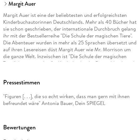
Margit Auer
Margit Auer ist eine der beliebtesten und erfolgreichsten
Kinderbuchautorinnen Deutschlands. Mehr als 40 Bücher hat
sie schon geschrieben, der internationale Durchbruch gelang
ihr mit der Bestsellerreihe "Die Schule der magischen Tiere".
Die Abenteuer wurden in mehr als 25 Sprachen übersetzt und
auf ihren Lesereisen düst Margit Auer wie Mr. Morrison um
die ganze Welt. Inzwischen ist "Die Schule der magischen
Tiere" die meistverkaufte Kinderbuchreihe Deutschlands und
auch die Filme begeistern ein Millionenpublikum. Welches
magische Tier mag sie selbst am liebsten? Eugenia, die
Pressestimmen
Fledermaus!
"Figuren [. . .], die so echt wirken, dass man gern mit ihnen
befreundet wäre" Antonia Bauer, Dein SPIEGEL
Die Illustratorin Nina Dulleck, geboren 1975, zeichnet und
malt, seit sie Stift und Pinsel halten kann. Sie lebt mit ihrer
Familie am Rhein inmitten von Weinbergen und
Kirschbaumplantagen und illustriert mit viel Begeisterung
Bewertungen
Kinderbücher.