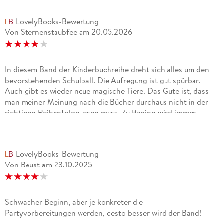
LovelyBooks-Bewertung
Von Sternenstaubfee
am
20.05.2026
In diesem Band der Kinderbuchreihe dreht sich alles um den
bevorstehenden Schulball. Die Aufregung ist gut spürbar.
Auch gibt es wieder neue magische Tiere. Das Gute ist, dass
man meiner Meinung nach die Bücher durchaus nicht in der
richtigen Reihenfolge lesen muss. Zu Beginn wird immer
erklärt, was es mit der Schule und den magischen Tieren auf
sich hat, so dass man gut einsteigen kann. Ich mag die Reihe.
Die Bände sind schön geschrieben, humorvoll, magisch und
LovelyBooks-Bewertung
haben oft auch ernste Hintergrundthemen. 20.05.2026
Von Beust
am
23.10.2025
Schwacher Beginn, aber je konkreter die
Partyvorbereitungen werden, desto besser wird der Band!