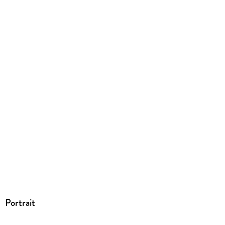
Family Sharing
Ja
Produktart
EBOOK
Dateiformat
EPUB
ISBN
9783646928020
Portrait