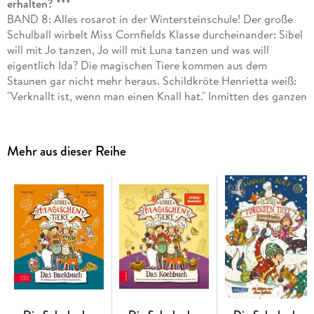
erhalten? ***
BAND 8: Alles rosarot in der Wintersteinschule! Der große
Schulball wirbelt Miss Cornfields Klasse durcheinander: Sibel
will mit Jo tanzen, Jo will mit Luna tanzen und was will
eigentlich Ida? Die magischen Tiere kommen aus dem
Staunen gar nicht mehr heraus. Schildkröte Henrietta weiß:
"Verknallt ist, wenn man einen Knall hat." Inmitten des ganzen
Trubels aber warten zwei Schüler sehnsüchtig auf ihr
magisches Tier . . . ***
DIE SCHULE DER MAGISCHEN TIERE: Diese Schule birgt ein
Mehr aus dieser Reihe
Geheimnis: Wer Glück hat, findet hier den besten Freund, den
es auf der Welt gibt. Ein magisches Tier. Ein Tier, das
sprechen kann. Wenn es zu dir gehört . . . ***
Viele Bilder, viele kurze Kapitel, viel Lesespaß! Endlich da: Der
achte Band der beliebten Bestseller-Reihe! Schon jetzt ein
Kinderbuchklassiker