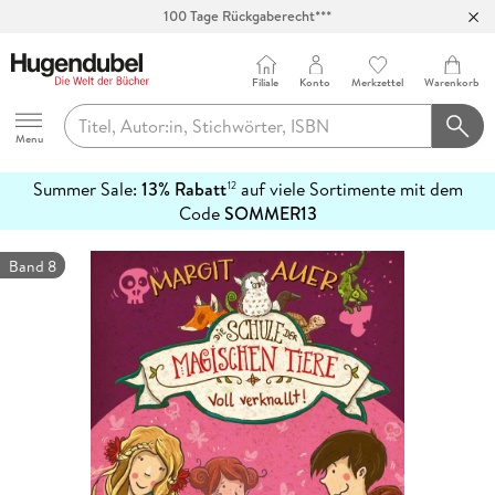
100 Tage Rückgaberecht***
Abholung in über 100 Filialen
Filiale
Konto
Merkzettel
Warenkorb
Hugendubel
Menu
Summer Sale:
13% Rabatt
auf viele Sortimente mit dem
12
mehr
Code
SOMMER13
erfahren
Band 8